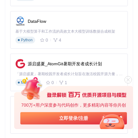
访问
http://localhost:8080/
即可查看实时运行的应用。
当你修改任何源文件时，应用会自动刷新。
此外，
au build
命令用于构建项目，
au karma
则用于执行
DataFlow
测试。
基于大模型算子和工作流的高效文本大模型训练数据合成框架
感谢社区贡献者提供的 TypeScript 版本分支和其他框架的性
0
4
Python
能对比研究，为开发者提供了更多的参考选择。
总的来说，这个 Aurelia 实例应用是学习和理解 Aurelia 框架
如何处理实际业务问题的理想起点，同时也是测试新技术和最
佳实践的绝佳平台。立即尝试，体验 Aurelia 的强大和优雅
源启盛夏_AtomGit暑期开发者成长计划
吧！
「源启盛夏」暑期校园开发者成长计划旨在激活校园开源力量，通过积分激励、认证扶持、资源倾斜等形式，引导高校组织和开发者完成「入驻 — 建项目 — 做贡献 — 获认证 — 得资源」的完整闭环。无论你是想带领社团入驻平台的组织者，还是希望用代码贡献证明自己的开发者，都能在这里找到属于你的成长路径。
0
1
Markdown
700万+用户深度参与代码创作，更多精彩内容等你共创
py-xiaozhi
基于Python的Xiaozhi AI，适用于想要完整Xiaozhi体验而无需拥有专用硬件的用户。
立即登录/注册
0
1
Python