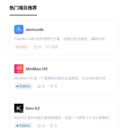
关注其他用户
热门项目推荐
功能特性概览
使用 JWT 进行安全的身份验证。
atomcode
支持多种数据操作，包括创建、读取、更新、删除用户和
文章。
Claude Code 的开源替代方案。连接任意大模型，编辑代码，运行命令，自动验证 — 全自动执行。用 Rust 构建，极致性能。 ｜ An open-source alternative to Claude Code. Connect any LLM, edit code, run commands, and verify changes — autonomously. Built in Rust for speed. Get Started
文章和评论的内容以Markdown格式存储，客户端可以实
0
533
Rust
时预览并渲染。
对不同类型的页面有明确的路线规划，如首页、登录/注册
页、设置页、编辑器、文章详情页和用户个人主页。
对于IE11和Edge浏览器，项目提供了Promise和Fetch的p
MiniMax-H3
olyfill支持，确保兼容性。
MiniMax H3 是一个通用的全模态生成系统。它支持对由文本、图像、视频和音频组成的多模态上下文进行统一理解，并能生成分辨率高达 2K、时长可达 15 秒的带原生立体声音频的视频。得益于面向任务泛化的系统设计，H3 在预训练阶段就已具备广泛的多模态上下文理解与生成能力，能够出色地执行复杂的多模态指令。
开始使用
0
0
Python
首先确保你的环境中已经安装了 Node 和 Yarn，然后通过运
行以下命令来初始化项目：
Kimi-K3
yarn install

Kimi K3 是Kimi能力最强的模型：这是一个拥有 2.8 万亿参数的混合专家（MoE）模型，具备原生视觉理解能力，并支持 100 万 token 的上下文窗口。
0
0
Python