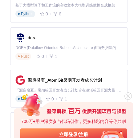
基于大模型算子和工作流的高效文本大模型训练数据合成框架
🔧实操案例1：ACPI补丁自动化
0
6
Python
在配置页面点击"Configure Patches"按钮
工具自动显示推荐补丁列表
根据硬件类型勾选必要补丁（如SSDT-PLUG）
点击"应用"生成自定义补丁集
dora
参数名: [SSDT-PLUG]（原理：通过注入插件式ACPI补丁解决
DORA (Dataflow-Oriented Robotic Architecture 面向数据流的机器人架构) 是为 AI 与具身智能机器人打造的高性能开发框架，以数据流范式重构开发逻辑，原生支持分布式部署与端边云协同 —— 无需复杂适配，即可实现一体端到端具身大小脑、VLA等模型部署，无缝衔接感知、推理、控制全链路，让 AI 能力与机器人动作深度融合。 依托 Rust 内核与零拷贝通信技术，它将具身大小脑、VLA等模型推理、多模态数据融合延迟压缩至微秒级，同时兼容 ROS2 生态与国产 AI 芯片，彻底降低具身智能机器人的开发门槛，让分布式部署下的 AI 赋能创新更高效、更灵活。
CPU电源管理问题）
0
1
Rust
🔧实操案例2：kext管理优化
进入"Manage Kexts"配置界面
查看工具推荐的必备kext列表
源启盛夏_AtomGit暑期开发者成长计划
根据硬件添加额外驱动（如声卡驱动）
调整加载顺序解决潜在冲突
「源启盛夏」暑期校园开发者成长计划旨在激活校园开源力量，通过积分激励、认证扶持、资源倾斜等形式，引导高校组织和开发者完成「入驻 — 建项目 — 做贡献 — 获认证 — 得资源」的完整闭环。无论你是想带领社团入驻平台的组织者，还是希望用代码贡献证明自己的开发者，都能在这里找到属于你的成长路径。
参数名: [加载顺序]（原理：将核心驱动置于优先位置，避免依
0
1
Markdown
赖项缺失导致的启动失败）
⚠️避坑提示：kext版本需与目标macOS版本严格匹配，过
高或过低都会导致系统不稳定
700万+用户深度参与代码创作，更多精彩内容等你共创
py-xiaozhi
场景应用：跨场景配置方案与实施步骤
基于Python的Xiaozhi AI，适用于想要完整Xiaozhi体验而无需拥有专用硬件的用户。
立即登录/注册