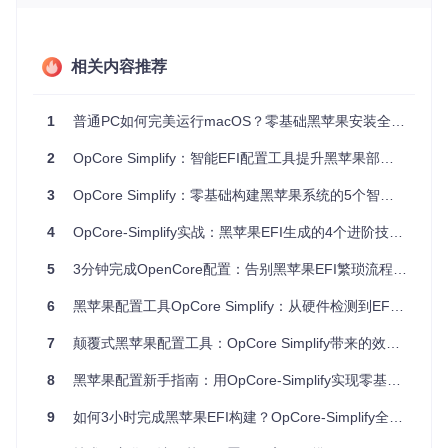
手动
4-8小
高（需熟悉ACPI/D
极高
32%
配置
时
SDT）
相关内容推荐
模板
1-2小
中（需修改硬件参
高
58%
套用
时
数）
智能
低（只需基础操
1
普通PC如何完美运行macOS？零基础黑苹果安装全攻略
10-15
低
91%
分钟
工具
作）
2
OpCore Simplify：智能EFI配置工具提升黑苹果部署效率
🔧实操案例1：硬件报告生成
运行OpCore Simplify工具
3
OpCore Simplify：零基础构建黑苹果系统的5个智能高效方法
在主界面点击"Export Hardware Report"按钮
等待系统自动收集硬件信息（约30秒）
4
OpCore-Simplify实战：黑苹果EFI生成的4个进阶技巧 | 新手配置指南
保存生成的JSON格式报告文件
5
3分钟完成OpenCore配置：告别黑苹果EFI繁琐流程的实战指南
⚠️避坑提示：Linux/macOS用户需在Windows系统下生成
6
黑苹果配置工具OpCore Simplify：从硬件检测到EFI生成的完整指南
硬件报告，工具暂不支持原生跨平台采集
🔧实操案例2：兼容性初步判断
7
颠覆式黑苹果配置工具：OpCore Simplify带来的效率革命
加载硬件报告后查看CPU兼容性标识
重点关注"macOS Compatibility"字段
8
黑苹果配置新手指南：用OpCore-Simplify实现零基础自动部署
记录不兼容硬件组件（如NVIDIA独显）
9
如何3小时完成黑苹果EFI构建？OpCore-Simplify全场景应用指南
参考工具提供的替代方案建议