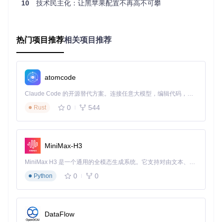
10
⚠️避坑提示：即使CPU显示兼容，仍需确认主板芯片组是
技术民主化：让黑苹果配置不再高不可攀
否支持UEFI启动模式
技术原理：智能配置引擎的实现机制
热门项目推荐
相关项目推荐
OpCore Simplify采用三层架构实现EFI自动化生成：硬件特征
提取层负责解析关键组件参数，兼容性决策层基于内置数据库
评估适配性，配置生成层动态创建优化的EFI文件。核心技术
atomcode
包括基于模板的ACPI补丁引擎、智能kext匹配算法和配置参数
校验系统。
Claude Code 的开源替代方案。连接任意大模型，编辑代码，运行命令，自动验证 — 全自动执行。用 Rust 构建，极致性能。 ｜ An open-source alternative to Claude Code. Connect any LLM, edit code, run commands, and verify changes — autonomously. Built in Rust for speed. Get Started
💡
原理提示框
：硬件识别系统通过解析WMI接口数据（Windo
0
544
Rust
ws环境）或导入报告文件（跨平台），提取CPU微架构、显卡
设备ID、主板芯片组等128项关键参数，与内置的10万+硬件
配置案例进行比对，实现秒级兼容性评估。
MiniMax-H3
graph TD

MiniMax H3 是一个通用的全模态生成系统。它支持对由文本、图像、视频和音频组成的多模态上下文进行统一理解，并能生成分辨率高达 2K、时长可达 15 秒的带原生立体声音频的视频。得益于面向任务泛化的系统设计，H3 在预训练阶段就已具备广泛的多模态上下文理解与生成能力，能够出色地执行复杂的多模态指令。
    A[硬件信息采集] -->|系统接口层| B[特征提取]

    B -->|CPU/显卡/芯片组| C{兼容性决策引擎}

0
0
Python
    C -->|匹配成功| D[ACPI补丁生成]

    C -->|匹配失败| E[替代方案推荐]

    D --> F[kext智能匹配]

    F --> G[配置参数优化]

DataFlow
    G --> H[EFI文件打包]
