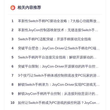
场景化需求分析：谁真正需要JoyCon-Driver？
游戏玩家
：希望在PC游戏中使用Joy-Con独特的体感功能
相关内容推荐
创意工作者
：需要精准的动作控制进行3D建模或视频剪辑
开发者
：寻求低成本、高精度的输入设备解决方案
教育工作者
：构建互动教学系统的直观控制界面
1
革新性Switch手柄PC驱动全攻略：7大核心功能释放跨平台游戏潜力
分步实现：从连接到配置的零障碍指南
2
革新性JoyCon控制器映射技术：无缝连接Switch手柄与PC游戏的完整方案
3
Switch手柄PC适配突破：开源手柄驱动完全指南
准备阶段：构建你的控制生态系统
操作目标
：建立稳定的硬件与软件环境
4
突破平台壁垒：JoyCon-Driver让Switch手柄在PC端焕发新生的完全指南
执行方法
：
5
Switch手柄跨平台连接完全指南：解锁开源驱动的无限可能
确认PC具备蓝牙功能（内置或USB适配器）
安装vJoy虚拟摇杆驱动（基础转换组件）
6
突破平台限制：JoyCon-Driver开源驱动的跨平台控制创新应用
获取JoyCon-Driver最新源码：
7
3个技巧让Switch手柄体感控制彻底改变PC玩家的游戏体验 - JoyCon-Driver完全指南
git 
clone
# 克隆项目源码到本地
8
解锁Switch手柄潜力：JoyCon-Driver实现PC游戏无缝衔接
cd
# 进入项目目录
9
解锁JoyCon手柄跨平台控制：从连接到创意设计的全流程突破指南
验证标准
：设备管理器中显示"vJoy Device"，且无感叹号警告
10
如何让Switch手柄成为PC游戏的操控利器？JoyCon-Driver跨平台适配全攻略