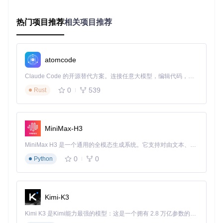
常见误区
：忽略vJoy驱动安装会导致手柄信号无法正确转
换，许多用户反馈"连接成功但无响应"多由此引起
热门项目推荐
相关项目推荐
连接阶段：建立手柄与PC的稳定通信
操作目标
：实现Joy-Con手柄与PC的蓝牙配对
执行方法
：
atomcode
激活手柄配对模式：长按SYNC键至指示灯快速闪烁
Claude Code 的开源替代方案。连接任意大模型，编辑代码，运行命令，自动验证 — 全自动执行。用 Rust 构建，极致性能。 ｜ An open-source alternative to Claude Code. Connect any LLM, edit code, run commands, and verify changes — autonomously. Built in Rust for speed. Get Started
电脑端蓝牙设置中搜索并连接"Joy-Con (L/R)"设备
运行JoyCon-Driver程序自动识别已连接设备
验证标准
：
0
539
Rust
手柄指示灯常亮，软件界面显示设备状态为"已连接"
配置阶段：打造个性化控制方案
操作目标
：优化手柄性能参数以匹配使用场景
MiniMax-H3
执行方法
：
MiniMax H3 是一个通用的全模态生成系统。它支持对由文本、图像、视频和音频组成的多模态上下文进行统一理解，并能生成分辨率高达 2K、时长可达 15 秒的带原生立体声音频的视频。得益于面向任务泛化的系统设计，H3 在预训练阶段就已具备广泛的多模态上下文理解与生成能力，能够出色地执行复杂的多模态指令。
基础参数配置：
0
0
Python
轮询频率（设备状态查询间隔时间）：125Hz/250Hz
体感灵敏度：根据使用场景调整陀螺仪阈值
高级功能启用：
低延迟模式：减少信号处理延迟
Kimi-K3
手柄合并/独立模式：根据游戏需求切换
Kimi K3 是Kimi能力最强的模型：这是一个拥有 2.8 万亿参数的混合专家（MoE）模型，具备原生视觉理解能力，并支持 100 万 token 的上下文窗口。
性能参数对比表
：