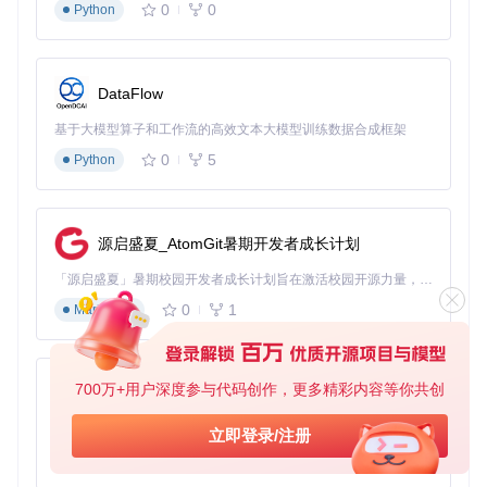
0
0
Python
配置项
标准
优化
效果提升
适用场景
目
设置
设置
轮询频
响应速度提
动作类游戏、
125
250
DataFlow
率
Hz
Hz
升100%
实时控制
基于大模型算子和工作流的高效文本大模型训练数据合成框架
低延迟
竞技游戏、精
延迟降低6
关闭
开启
模式
准操作
0%
0
5
Python
数据传
高性
长时间使用、
稳定性提升
标准
输
能
复杂场景
40%
源启盛夏_AtomGit暑期开发者成长计划
拓展应用：超越游戏的控制可能性
「源启盛夏」暑期校园开发者成长计划旨在激活校园开源力量，通过积分激励、认证扶持、资源倾斜等形式，引导高校组织和开发者完成「入驻 — 建项目 — 做贡献 — 获认证 — 得资源」的完整闭环。无论你是想带领社团入驻平台的组织者，还是希望用代码贡献证明自己的开发者，都能在这里找到属于你的成长路径。
游戏娱乐领域：重新定义PC游戏体验
0
1
Markdown
JoyCon-Driver让PC游戏获得Switch特有的体感控制能力。通
过精确的陀螺仪和加速度计数据，你可以在飞行模拟游戏中用
手柄姿态控制飞行器方向，在体育游戏中通过挥动手柄完成精
700万+用户深度参与代码创作，更多精彩内容等你共创
准动作，实现传统手柄无法提供的沉浸感。
py-xiaozhi
创意设计领域：从鼠标到体感的创作革命
基于Python的Xiaozhi AI，适用于想要完整Xiaozhi体验而无需拥有专用硬件的用户。
立即登录/注册
0
1
Python
设计师可以利用Joy-Con的六轴传感器实现3D模型的直观操
控，通过空间移动替代传统的鼠标拖拽。视频剪辑师能够通过