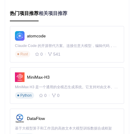
Akebi-GC品牌形象展示
热门项目推荐
相关项目推荐
适用场景
新手引导
：通过可视化提示降低操作门槛，缩短新手期适应
时间
atomcode
高强度副本
：实时提供敌方技能预警，提升团队协作效率
限时活动
：智能规划任务路线，确保活动奖励最大化获取
Claude Code 的开源替代方案。连接任意大模型，编辑代码，运行命令，自动验证 — 全自动执行。用 Rust 构建，极致性能。 ｜ An open-source alternative to Claude Code. Connect any LLM, edit code, run commands, and verify changes — autonomously. Built in Rust for speed. Get Started
0
541
Rust
技术解析：模块化架构与安全运行机制
Akebi-GC采用分层架构设计，核心功能模块包括事件管理、
渲染引擎与配置系统，各模块通过标准化接口通信，既保证功
MiniMax-H3
能独立性，又实现数据高效流转。这种架构使工具具备良好的
扩展性，开发者可基于现有框架快速添加新功能。
MiniMax H3 是一个通用的全模态生成系统。它支持对由文本、图像、视频和音频组成的多模态上下文进行统一理解，并能生成分辨率高达 2K、时长可达 15 秒的带原生立体声音频的视频。得益于面向任务泛化的系统设计，H3 在预训练阶段就已具备广泛的多模态上下文理解与生成能力，能够出色地执行复杂的多模态指令。
0
0
核心优势
Python
内存注入技术
：通过进程内存安全修改实现功能注入，避免
直接修改游戏文件
动态配置系统
：支持功能实时开关与参数调节，无需重启游
DataFlow
戏即可生效
多线程任务调度
：采用优先级队列管理任务执行，确保操作
基于大模型算子和工作流的高效文本大模型训练数据合成框架
响应及时性