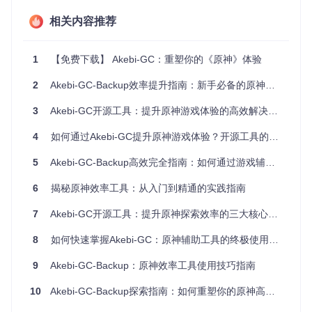
多账号管理玩家
：批量完成日常任务，降低重复操作成本
内容创作者
：快速获取特定场景素材，提升视频制作效率
相关内容推荐
场景化应用：从资源探索到战斗优化的全流程支
1
【免费下载】 Akebi-GC：重塑你的《原神》体验
持
2
Akebi-GC-Backup效率提升指南：新手必备的原神游戏体验优化工具
Akebi-GC通过场景化功能设计，覆盖游戏全流程需求。在资
3
Akebi-GC开源工具：提升原神游戏体验的高效解决方案
源探索场景中，工具基于图像识别与坐标分析技术，实时标记
未收集资源位置；战斗辅助模块则通过内存数据解析，提供敌
4
如何通过Akebi-GC提升原神游戏体验？开源工具的全方位优化方案
方状态监测与技能CD提示，帮助玩家优化输出循环。
智能探索系统
5
Akebi-GC-Backup高效完全指南：如何通过游戏辅助工具提升原神体验
该系统整合地图数据与实时游戏状态，实现三大核心功能：资
6
揭秘原神效率工具：从入门到精通的实践指南
源点自动导航、采集路径规划、探索进度可视化。通过算法优
化，工具能动态调整导航策略，优先引导玩家获取高价值资
7
Akebi-GC开源工具：提升原神探索效率的三大核心功能与应用场景
源，同时避开已探索区域。
8
如何快速掌握Akebi-GC：原神辅助工具的终极使用指南
战斗增强模块
模块采用低延迟数据采集技术，提供敌方弱点分析、技能连招
9
Akebi-GC-Backup：原神效率工具使用技巧指南
建议等功能。与传统外挂不同，Akebi-GC不直接干预战斗结
果，而是通过信息增强帮助玩家做出更优决策，既保留操作乐
10
Akebi-GC-Backup探索指南：如何重塑你的原神高效体验
趣，又提升战斗效率。