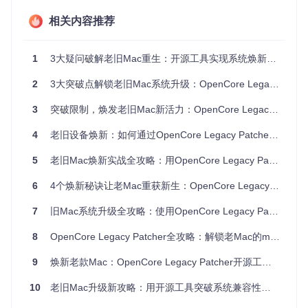
对于以下几类用户，老Mac升级尤为有价值：
相关内容推荐
预算有限，无法立即更换新设备的用户
对现有设备硬件性能仍满意，仅需系统更新的用户
希望体验最新macOS功能的技术爱好者
1
3大疑问破解老旧Mac重生：开源工具实现系统焕新全攻略
需要特定新版本系统功能的专业用户
2
3大突破点解锁老旧Mac系统升级：OpenCore Legacy Patcher全攻略
3
突破限制，焕发老旧Mac新活力：OpenCore Legacy Patcher开源工具焕新体验指南
OpenCore Legacy Patcher主界面，提供老Mac升级macOS
4
老旧设备焕新：如何通过OpenCore Legacy Patcher让你的Mac重获新生？
所需的全套工具
5
老旧Mac焕新实战全攻略：用OpenCore Legacy Patcher突破系统限制
升级可行性评估
并非所有老Mac都适合升级到最新macOS，需要从多个维度评
6
4个焕新秘诀让老Mac重获新生：OpenCore Legacy Patcher全攻略
估设备的升级潜力：
7
旧Mac系统升级全攻略：使用OpenCore Legacy Patcher开源工具实现硬件焕新
评估维
低风险设备
中风险设备
高风险设备
8
OpenCore Legacy Patcher全攻略：解锁老Mac的macOS焕新潜能
度
(2015-2017)
(2012-2014)
(2007-2011)
硬件兼
95%+ 功能正
70-95% 功能
50-70% 功能
9
焕新老款Mac：OpenCore Legacy Patcher开源工具解锁最新macOS系统全攻略
容性
常
正常
正常
10
老旧Mac升级新攻略：用开源工具突破系统兼容性限制，让旧设备重获新生
性能表
部分功能性能
接近原生体验
明显性能瓶颈
现
下降