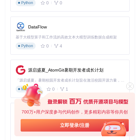
号
0
0
Python
驱动注入机制
：向系统内核注入老硬件所需的驱动程序(ke
xts)，解决兼容性问题
内核修补技术
：动态修改系统内核和核心组件，绕过硬件
DataFlow
限制和安全检查
系统文件替换
：替换或修改系统关键文件，添加对老旧硬
基于大模型算子和工作流的高效文本大模型训练数据合成框架
件的支持
0
4
Python
OpenCore构建过程自动为特定硬件添加必要的组件和补丁
关键技术突破点
源启盛夏_AtomGit暑期开发者成长计划
OpenCore Legacy Patcher解决了老Mac升级面临的多个关键
「源启盛夏」暑期校园开发者成长计划旨在激活校园开源力量，通过积分激励、认证扶持、资源倾斜等形式，引导高校组织和开发者完成「入驻 — 建项目 — 做贡献 — 获认证 — 得资源」的完整闭环。无论你是想带领社团入驻平台的组织者，还是希望用代码贡献证明自己的开发者，都能在这里找到属于你的成长路径。
技术障碍：
0
1
Markdown
SMBIOS模拟
：模拟受支持Mac型号的系统管理BIOS信息
驱动适配
：提供针对老旧硬件的定制驱动程序
指令集扩展
：为不支持AVX2等新指令集的CPU提供模拟支
持
700万+用户深度参与代码创作，更多精彩内容等你共创
py-xiaozhi
图形加速
：通过Metal驱动补丁实现老旧显卡的硬件加速
基于Python的Xiaozhi AI，适用于想要完整Xiaozhi体验而无需拥有专用硬件的用户。
安全机制调整
：适度调整系统完整性保护(SIP)等安全机
立即登录/注册
制，允许必要的系统修改
0
1
Python