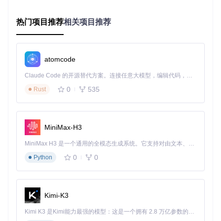
升级成
>95%
80-95%
60-80%
功率
热门项目推荐
相关项目推荐
推荐系
最新版或前一
最新版macO
前2-3个版本
统版本
版本
S
主要限
部分高级功能
多项功能可能
atomcode
基本无限制
制
受限
无法使用
Claude Code 的开源替代方案。连接任意大模型，编辑代码，运行命令，自动验证 — 全自动执行。用 Rust 构建，极致性能。 ｜ An open-source alternative to Claude Code. Connect any LLM, edit code, run commands, and verify changes — autonomously. Built in Rust for speed. Get Started
⚠️ 重要提示
：无论设备属于哪个风险等级，升级前都必须备份
0
535
Rust
所有重要数据。建议使用Time Machine创建完整系统备份，
以防升级过程中出现意外导致数据丢失。
技术解析：OpenCore Legacy Patcher的工作
MiniMax-H3
原理
MiniMax H3 是一个通用的全模态生成系统。它支持对由文本、图像、视频和音频组成的多模态上下文进行统一理解，并能生成分辨率高达 2K、时长可达 15 秒的带原生立体声音频的视频。得益于面向任务泛化的系统设计，H3 在预训练阶段就已具备广泛的多模态上下文理解与生成能力，能够出色地执行复杂的多模态指令。
0
0
Python
核心技术架构
OpenCore Legacy Patcher通过四大技术手段实现老Mac对新
版macOS的支持：
Kimi-K3
引导层伪装
：通过定制的引导程序，在系统启动前修改硬
Kimi K3 是Kimi能力最强的模型：这是一个拥有 2.8 万亿参数的混合专家（MoE）模型，具备原生视觉理解能力，并支持 100 万 token 的上下文窗口。
件信息，使macOS安装程序误认为老Mac是受支持的新型