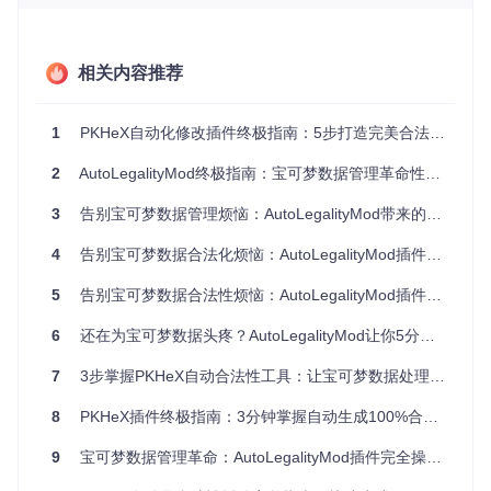
是一场噩梦。AutoLegalityMod插件支持批量数据处理功能，
你只需简单操作，就能让系统自动优化所有宝可梦的技能和道
具组合，同时保持原有属性和特性不变。这就像工厂中的自动
化生产线，大大提升了数据处理的效率，让你从繁琐的重复劳
相关内容推荐
动中解放出来。
对战平台数据导入难？格式转换工具来解决
1
PKHeX自动化修改插件终极指南：5步打造完美合法宝可梦
2
AutoLegalityMod终极指南：宝可梦数据管理革命性工具
对于宝可梦对战爱好者而言，从流行的对战平台导入队伍配置
常常会遇到格式不兼容的问题。AutoLegalityMod插件的Show
down格式无缝对接功能，就像一位优秀的翻译官，能够准确
3
告别宝可梦数据管理烦恼：AutoLegalityMod带来的宝可梦合法性生成革新
解析对战平台的队伍配置，并生成对应的合法宝可梦数据。这
使得你能够快速将网络上的优秀队伍配置应用到自己的游戏
4
告别宝可梦数据合法化烦恼：AutoLegalityMod插件全方位使用指南
中，提升对战体验。
5
告别宝可梦数据合法性烦恼：AutoLegalityMod插件全方位使用指南
语言障碍影响使用？多语言界面任你选
6
还在为宝可梦数据头疼？AutoLegalityMod让你5分钟变合规大师
不同地区的玩家可能会因为语言问题而无法顺畅使用插件。Au
7
3步掌握PKHeX自动合法性工具：让宝可梦数据处理效率提升80%
toLegalityMod插件在AutoLegalityMod/Resources/text/目录下
提供了包括中文在内的8种语言支持，就像为插件配备了多语
8
PKHeX插件终极指南：3分钟掌握自动生成100%合法宝可梦的秘诀
言翻译词典，确保全球用户都能轻松理解和操作插件的各项功
能。
9
宝可梦数据管理革命：AutoLegalityMod插件完全操作手册
从零开始使用插件的操作指南