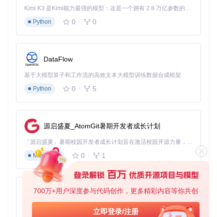
技术优势与实现原理
Kimi K3 是Kimi能力最强的模型：这是一个拥有 2.8 万亿参数的混合专家（MoE）模型，具备原生视觉理解能力，并支持 100 万 token 的上下文窗口。
0
0
Python
AutoLegalityMod基于成熟的PKHeX.Core库构建，深度集成P
KHeX的IPlugin接口，确保了与主程序的完美兼容。其批量处
理算法采用了高效的数据结构和优化策略，能够在短时间内处
理大量宝可梦数据，就像为数据处理配备了高速处理器。项目
的模块化设计使得维护和升级变得更加便捷，开发者可以轻松
DataFlow
添加新功能或修复问题。
基于大模型算子和工作流的高效文本大模型训练数据合成框架
深入了解：如果你想进一步了解插件的技术实现细节，可以查
0
5
Python
阅项目根目录下的CONTRIBUTING.md文件，其中详细说明
了代码结构和开发规范。
功能拓展路线图
源启盛夏_AtomGit暑期开发者成长计划
未来，AutoLegalityMod插件将继续优化智能校验算法，提高
「源启盛夏」暑期校园开发者成长计划旨在激活校园开源力量，通过积分激励、认证扶持、资源倾斜等形式，引导高校组织和开发者完成「入驻 — 建项目 — 做贡献 — 获认证 — 得资源」的完整闭环。无论你是想带领社团入驻平台的组织者，还是希望用代码贡献证明自己的开发者，都能在这里找到属于你的成长路径。
数据处理的准确性和效率。同时，开发团队计划增加更多个性
0
1
Markdown
化设置选项，让用户能够根据自己的需求定制插件功能。此
外，还将加强与其他宝可梦相关工具的集成，为玩家提供更加
全面的数据管理解决方案。
700万+用户深度参与代码创作，更多精彩内容等你共创
通过AutoLegalityMod插件，你可以告别手动调整宝可梦数据
py-xiaozhi
的烦恼，将更多的时间和精力投入到游戏策略的制定和游戏乐
趣的体验中。无论你是宝可梦对战爱好者、数据整理者，还是
基于Python的Xiaozhi AI，适用于想要完整Xiaozhi体验而无需拥有专用硬件的用户。
立即登录/注册