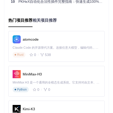
10
PKHeX自动化合法性插件完整指南：快速生成100%合法宝可梦的终极方案
获取项目代码
打开命令行工具，执行以下命令克隆项目代码：
热门项目推荐
相关项目推荐
git 
clone
编译与部署
atomcode
使用Visual Studio打开PKHeX-Plugins.sln解决方案文件，选择
Claude Code 的开源替代方案。连接任意大模型，编辑代码，运行命令，自动验证 — 全自动执行。用 Rust 构建，极致性能。 ｜ An open-source alternative to Claude Code. Connect any LLM, edit code, run commands, and verify changes — autonomously. Built in Rust for speed. Get Started
Release配置进行编译。编译完成后，在PKHeX主程序目录创
建plugins文件夹，将生成的AutoModPlugins.dll文件复制到该
0
538
Rust
文件夹中。
开始使用插件
MiniMax-H3
运行PKHeX程序，在"工具"菜单中找到"Auto Legality Mod"选
项，点击即可开启自动化宝可梦管理之旅。
MiniMax H3 是一个通用的全模态生成系统。它支持对由文本、图像、视频和音频组成的多模态上下文进行统一理解，并能生成分辨率高达 2K、时长可达 15 秒的带原生立体声音频的视频。得益于面向任务泛化的系统设计，H3 在预训练阶段就已具备广泛的多模态上下文理解与生成能力，能够出色地执行复杂的多模态指令。
常见问题排查
0
0
Python
如果在使用过程中遇到插件无法加载的问题，首先检查AutoM
odPlugins.dll文件是否正确复制到plugins文件夹；如果合法性
检查结果异常，可尝试更新插件到最新版本。
Kimi-K3