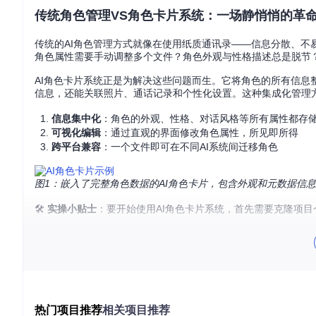
传统角色管理VS角色卡片系统：一场静悄悄的革
传统的AI角色管理方式就像在使用纸质通讯录——信息分散、不
角色属性需要手动调整多个文件？角色外观与性格描述总是脱节
AI角色卡片系统正是为解决这些问题而生。它将角色的所有信息
信息，还能关联照片、通话记录和个性化设置。这种集成化管理
信息集中化
：角色的外观、性格、对话风格等所有属性都存
可视化编辑
：通过直观的界面修改角色属性，所见即所得
跨平台兼容
：一个文件即可在不同AI系统间迁移角色
图1：嵌入了完整角色数据的AI角色卡片，包含外观和元数据信息
🛠️
实操小贴士
：要开始使用AI角色卡片系统，首先需要克隆项目
git 
clone
cd
解密角色卡片：数字身份的"收纳盒"技术
热门项目推荐
相关项目推荐