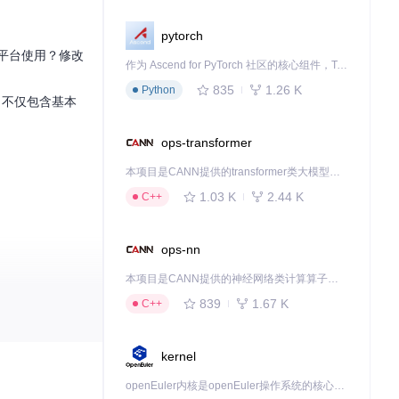
pytorch
平台使用？修改
作为 Ascend for PyTorch 社区的核心组件，TorchNPU 是昇腾专为 PyTorch 打造的深度学习适配插件，使 PyTorch 框架能够直接调用昇腾 NPU，为开发者提供昇腾 AI 处理器的超强算力。
835
1.26 K
Python
，不仅包含基本
ops-transformer
本项目是CANN提供的transformer类大模型算子库，实现网络在NPU上加速计算。
1.03 K
2.44 K
C++
ops-nn
本项目是CANN提供的神经网络类计算算子库，实现网络在NPU上加速计算。
839
1.67 K
C++
kernel
openEuler内核是openEuler操作系统的核心，既是系统性能与稳定性的基石，也是连接处理器、设备与服务的桥梁。