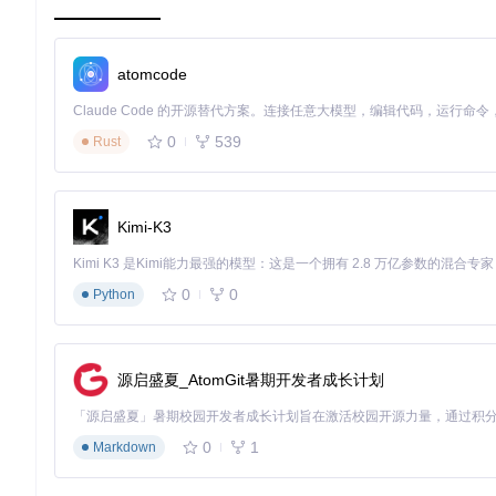
你是否好奇，一张普通图片如何能包含角色的所有信息？这就像
秘面纱。
从表象到核心：角色卡片的三层结构
atomcode
AI角色卡片采用类似洋葱的三层结构，每层都有其独特功能：
0
539
外层：视觉表现层
Rust
就是我们看到的角色图片，提供直观的视
中层：元数据层
这是藏在图片中的"隐形信息"，使用元数据嵌入
含姓名、年龄等关键数据。
Kimi-K3
内层：行为逻辑层
定义角色的对话风格、性格特征和行为模
0
0
Python
graph TD

    A[视觉表现层] -->|包含| A1[角色图像]

    B[元数据层] -->|包含| B1[基础信息]

    B -->|包含| B2[属性标签]

    C[行为逻辑层] -->|包含| C1[对话模板]

源启盛夏_AtomGit暑期开发者成长计划
    C -->|包含| C2[性格参数]

    A -->|嵌入| B

0
1
Markdown
图2：AI角色卡片的三层结构示意图