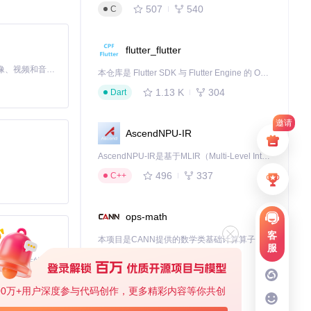
I角色卡片的神
507
540
C
flutter_flutter
MiniMax H3 是一个通用的全模态生成系统。它支持对由文本、图像、视频和音频组成的多模态上下文进行统一理解，并能生成分辨率高达 2K、时长可达 15 秒的带原生立体声音频的视频。得益于面向任务泛化的系统设计，H3 在预训练阶段就已具备广泛的多模态上下文理解与生成能力，能够出色地执行复杂的多模态指令。
本仓库是 Flutter SDK 与 Flutter Engine 的 OpenHarmony 适配版本，由 CPF-Flutter 团队维护。开发者可使用熟悉的 Flutter 技术栈开发 OpenHarmony 应用，3.35.7 及以后的适配版本可基于本仓库源码构建支持 OpenHarmony 的 Flutter Engine。
1.13 K
304
Dart
证上的文字信息，包
邀请
AscendNPU-IR
AscendNPU-IR是基于MLIR（Multi-Level Intermediate Representation）构建的，面向昇腾亲和算子编译时使用的中间表示，提供昇腾完备表达能力，通过编译优化提升昇腾AI处理器计算效率，支持通过生态框架使能昇腾AI处理器与深度调优
496
337
C++
ops-math
客
本项目是CANN提供的数学类基础计算算子库，实现网络在NPU上加速计算。
服
1.24 K
1.36 K
C++
基于Python的Xiaozhi AI，适用于想要完整Xiaozhi体验而无需拥有专用硬件的用户。
00万+用户深度参与代码创作，更多精彩内容等你共创
jiuwenswarm