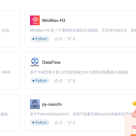
魔术一样，看似简单的表象下隐藏着精妙的技术原理。让我们一层层揭开A
MiniMax-H3
Claude Code 的开源替代方案。连接任意大模型，编辑代码，运行命令，自动验证 — 全自动执行。用 Rust 构建，极致性能。 ｜ An open-source alternative to Claude Code. Connect any LLM, edit code, run commands, and verify changes — autonomously. Built in Rust for speed. Get Started
0
0
觉识别。就像人的外貌，是角色最直接的特征。
Python
技术（Metadata Embedding）存储角色的基本属性。想象成身份
DataFlow
式，决定了角色如何与用户互动。这好比一个人的思维方式和行为习惯。
Kimi K3 是Kimi能力最强的模型：这是一个拥有 2.8 万亿参数的混合专家（MoE）模型，具备原生视觉理解能力，并支持 100 万 token 的上下文窗口。
基于大模型算子和工作流的高效文本大模型训练数据合成框架
0
5
Python
py-xiaozhi
「源启盛夏」暑期校园开发者成长计划旨在激活校园开源力量，通过积分激励、认证扶持、资源倾斜等形式，引导高校组织和开发者完成「入驻 — 建项目 — 做贡献 — 获认证 — 得资源」的完整闭环。无论你是想带领社团入驻平台的组织者，还是希望用代码贡献证明自己的开发者，都能在这里找到属于你的成长路径。
0
1
Python
7