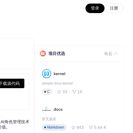
登录
注册
项目优选
收起
kernel
下载源代码
deepin linux kernel
33
16
C
docs
暂无描述
AI角色管理技术
价值。
843
5.64 K
Markdown