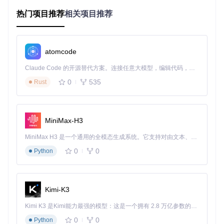
热门项目推荐
相关项目推荐
小张有大量本地音乐想要上传到网易云音乐云盘，以便在不同
设备上同步收听。但云盘上传速度非常慢，一首歌曲往往需要
几分钟才能完成上传，大量歌曲上传更是让他苦不堪言。
atomcode
核心价值：三大突破带来的效率提升
Claude Code 的开源替代方案。连接任意大模型，编辑代码，运行命令，自动验证 — 全自动执行。用 Rust 构建，极致性能。 ｜ An open-source alternative to Claude Code. Connect any LLM, edit code, run commands, and verify changes — autonomously. Built in Rust for speed. Get Started
突破VIP权限限制
0
535
Rust
该工具通过与网易云音乐服务器的API接口（不同软件间的信
息桥梁）进行交互，绕过了VIP权限验证机制。这意味着用户
无需开通VIP会员，就能够下载各种VIP歌曲，让音乐欣赏不再
受限于网络和会员身份。
MiniMax-H3
优化歌单批量操作
MiniMax H3 是一个通用的全模态生成系统。它支持对由文本、图像、视频和音频组成的多模态上下文进行统一理解，并能生成分辨率高达 2K、时长可达 15 秒的带原生立体声音频的视频。得益于面向任务泛化的系统设计，H3 在预训练阶段就已具备广泛的多模态上下文理解与生成能力，能够出色地执行复杂的多模态指令。
工具在网页版界面上新增了批量操作功能，能够快速加载所有
0
0
Python
歌曲信息并进行排序和筛选。用户可以一键加载全部歌曲，按
发行时间、热度等多种方式智能排序，还能进行批量下载、转
存云盘等操作，极大地提高了歌单管理效率。
Kimi-K3
提升云盘传输速度
Kimi K3 是Kimi能力最强的模型：这是一个拥有 2.8 万亿参数的混合专家（MoE）模型，具备原生视觉理解能力，并支持 100 万 token 的上下文窗口。
采用智能快传技术，直接通过服务器之间的传输来完成歌曲转
存，跳过了本地文件下载再上传的环节。这一创新技术使得原
0
0
Python