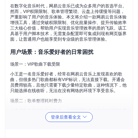
在数字化音乐时代，网易云音乐已成为众多用户的首选平台。
然而，VIP权限限制、歌单管理繁琐、云盘上传缓慢等问题，
严重影响了用户的音乐体验。本文将介绍一款网易云音乐体验
增强工具，通过突破权限限制、优化批量操作、提升传输效率
三大核心价值，帮助用户实现音乐管理效率的质的飞跃。该工
具基于用户脚本技术，无需复杂配置即可集成到现有网页版界
面，让普通用户也能享受到专业级的音乐管理体验。
用户场景：音乐爱好者的日常困扰
场景一：VIP歌曲下载受限
小王是一名音乐爱好者，经常在网易云音乐上发现喜欢的歌
曲，但很多热门歌曲都标有VIP标识，无法直接下载。开通会
员费用较高，且他只需要下载少量特定歌曲，这种情况下，他
只能选择在线收听，无法在没有网络的环境下享受音乐。
场景二：歌单整理耗时费力
小李的歌单里有数百首歌曲，他想按照歌曲的发行时间和热度
进行排序，以便更好地管理和欣赏音乐。然而，网易云音乐网
登录后查看全文
页版的歌单管理功能有限，只能手动一首一首地操作，这让他
感到非常繁琐和耗时。
场景三：云盘上传速度缓慢