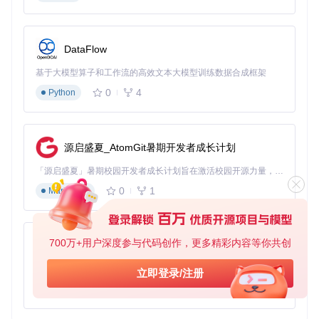
本需要几分钟的上传过程，现在几秒就能完成，让用户能够快
速将喜欢的歌曲收录到云盘。
实现路径：从环境准备到功能激活
DataFlow
基于大模型算子和工作流的高效文本大模型训练数据合成框架
环境准备
0
4
Python
🔍
安装TamperMonkey插件
：首先，在浏览器中安装Tamper
Monkey插件，这是运行用户脚本的必备工具。你可以在浏览
器的应用商店中搜索并安装该插件。
源启盛夏_AtomGit暑期开发者成长计划
🔍
克隆项目代码
：打开终端，输入以下命令克隆项目：
「源启盛夏」暑期校园开发者成长计划旨在激活校园开源力量，通过积分激励、认证扶持、资源倾斜等形式，引导高校组织和开发者完成「入驻 — 建项目 — 做贡献 — 获认证 — 得资源」的完整闭环。无论你是想带领社团入驻平台的组织者，还是希望用代码贡献证明自己的开发者，都能在这里找到属于你的成长路径。
git 
clone
0
1
Markdown
核心功能激活
⚙️
导入脚本文件
：在TamperMonkey插件中，点击"添加新脚
700万+用户深度参与代码创作，更多精彩内容等你共创
本"，然后将克隆项目中的脚本文件导入。
py-xiaozhi
⚙️
启用相关权限
：确保TamperMonkey设置中启用了浏览器A
基于Python的Xiaozhi AI，适用于想要完整Xiaozhi体验而无需拥有专用硬件的用户。
立即登录/注册
PI下载权限，否则可能导致下载功能无法正常使用。
0
1
Python
高级特性探索