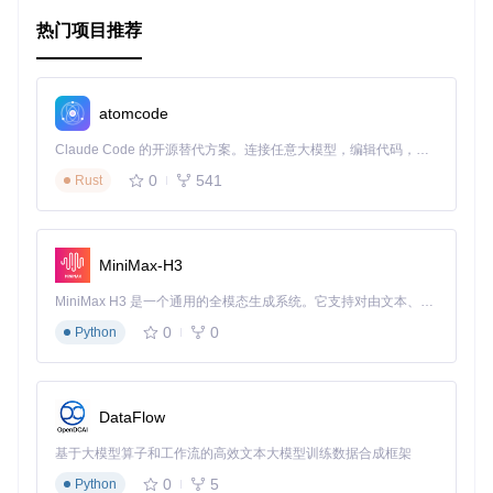
热门项目推荐
项目特点
灵活性
：The ONE支持自定义网络拓扑、节点行为和通信
模型，适应各种复杂的研究需求。
atomcode
可扩展性
：模块化设计使得添加新的协议和算法变得简
Claude Code 的开源替代方案。连接任意大模型，编辑代码，运行命令，自动验证 — 全自动执行。用 Rust 构建，极致性能。 ｜ An open-source alternative to Claude Code. Connect any LLM, edit code, run commands, and verify changes — autonomously. Built in Rust for speed. Get Started
单，方便进行进一步的定制和开发。
0
541
Rust
直观的用户界面
：清晰的文档和示例使得入门容易，即使
对于不熟悉仿真工具的新手也十分友好。
MiniMax-H3
社区支持
：活跃的GitHub社区提供及时的帮助和反馈，共
同推进项目的改进和发展。
MiniMax H3 是一个通用的全模态生成系统。它支持对由文本、图像、视频和音频组成的多模态上下文进行统一理解，并能生成分辨率高达 2K、时长可达 15 秒的带原生立体声音频的视频。得益于面向任务泛化的系统设计，H3 在预训练阶段就已具备广泛的多模态上下文理解与生成能力，能够出色地执行复杂的多模态指令。
如果你对机遇网络感兴趣，或者正在寻找一个强大且易用的仿
0
0
Python
真工具，那么The ONE无疑是你理想的伙伴。立即访问
项目主
页
，开始你的探索之旅吧！
DataFlow
基于大模型算子和工作流的高效文本大模型训练数据合成框架
0
5
Python