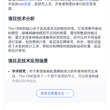
丰富的
wiki页面
，是研究人员、开发者和爱好者们的宝贵资
源。
项目技术分析
The ONE的核心在于其高度灵活的模拟环境。它采用事件驱动
的模型，能够精确地模拟节点间的相遇、通信和数据传输过
程。通过支持多种路由策略和应用层协议，你可以对不同场景
进行实验，包括离线计算、延迟容忍网络等。此外，项目还提
供了丰富的统计工具，帮助分析网络性能指标如吞吐量、延迟
和交付率等。
项目及技术应用场景
学术研究
：对于希望探索机遇网络潜力的学者和研究生来
说，The ONE提供了一个易于使用的平台，可以快速构建
和测试各种假设。
应用开发
：软件工程师能用The ONE来验证新应用在极端
登录后查看全文
网络条件下的表现，优化其在网络不可靠情况下的性能。
教学工具
：教授和讲师可以在课程中利用The ONE让学生
亲身体验机遇网络的工作原理，增强理论与实践的结合。