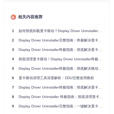
驱动问题诊断流程
：
打开设备管理器（按下Win+X，选择"设备管理器"）
相关内容推荐
展开"显示适配器"查看显卡型号及状态
检查是否存在带有黄色感叹号的设备
记录当前驱动版本（右键显卡→属性→驱动程序）
1
如何彻底卸载显卡驱动？Display Driver Uninstaller（DDU）完整使用指南 🚀
2
Display Driver Uninstaller完整指南：终极解决显卡驱动冲突的快速方法
DDU工具特性解析：专业驱动清理的技术优势
3
Display Driver Uninstaller终极指南：彻底解决显卡驱动冲突的快速方法
Display Driver Uninstaller（DDU）是一款专注于显卡驱动深
度清理的工具，相比系统自带的卸载功能，它具有以下核心优
4
彻底清理显卡驱动！Display Driver Uninstaller终极使用指南
势：
5
Display Driver Uninstaller终极指南：彻底解决驱动冲突的完整方案
深度清理能力
DDU能够扫描并移除常规卸载工具无法触及的残留文件，包
6
显卡驱动清理工具深度解析：DDU完整使用教程
括：
7
Display Driver Uninstaller终极指南：彻底解决显卡驱动问题的最快方法
注册表中的驱动配置项
驱动存储目录（如C:\Windows\System32\DriverStore）
8
Display Driver Uninstaller 终极指南：彻底清理显卡驱动的完整教程
显卡控制面板相关文件
系统还原点中的驱动备份
9
Display Driver Uninstaller完整指南：一键解决显卡驱动问题的最快方法
多品牌支持