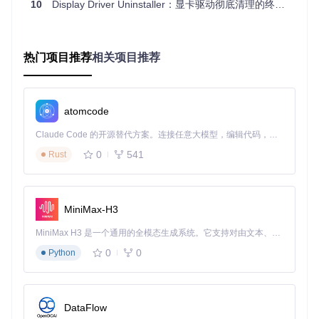
10
Display Driver Uninstaller：显卡驱动彻底清理的终极解决方案 ✨
工具全面支持市场主流显卡品牌：
![AMD显卡标识](https://raw.gitcode.com/gh_mirrors/di/displa
y-drivers-uninstaller/raw/ca2f0f9879166cccf720f54a55326a
热门项目推荐
相关项目推荐
0963820dd8/display-driver-uninstaller/Display Driver Uninst
aller/Resources/amd_logo.png?utm_source=gitcode_repo_f
iles)
AMD Radeon系列显卡支持
![NVIDIA显卡标识](https://raw.gitcode.com/gh_mirrors/di/dis
atomcode
play-drivers-uninstaller/raw/ca2f0f9879166cccf720f54a5532
6a0963820dd8/display-driver-uninstaller/Display Driver Unin
Claude Code 的开源替代方案。连接任意大模型，编辑代码，运行命令，自动验证 — 全自动执行。用 Rust 构建，极致性能。 ｜ An open-source alternative to Claude Code. Connect any LLM, edit code, run commands, and verify changes — autonomously. Built in Rust for speed. Get Started
staller/Resources/nvidia_logo.png?utm_source=gitcode_rep
0
541
o_files)
NVIDIA GeForce系列显卡支持
Rust
![Intel显卡标识](https://raw.gitcode.com/gh_mirrors/di/display
-drivers-uninstaller/raw/ca2f0f9879166cccf720f54a55326a0
963820dd8/display-driver-uninstaller/Display Driver Uninstall
MiniMax-H3
er/Resources/intel_logo.jpg?utm_source=gitcode_repo_file
s)
Intel Arc系列显卡支持
MiniMax H3 是一个通用的全模态生成系统。它支持对由文本、图像、视频和音频组成的多模态上下文进行统一理解，并能生成分辨率高达 2K、时长可达 15 秒的带原生立体声音频的视频。得益于面向任务泛化的系统设计，H3 在预训练阶段就已具备广泛的多模态上下文理解与生成能力，能够出色地执行复杂的多模态指令。
安全机制设计
0
0
Python
DDU内置多重安全防护措施：
自动创建系统还原点
DataFlow
清理前生成驱动备份