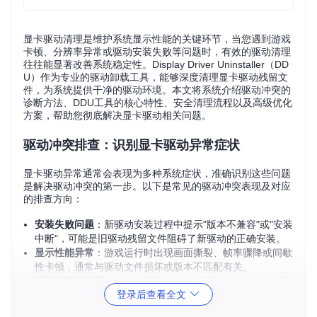
显卡驱动清理是维护系统显示性能的关键环节，当您遇到游戏
卡顿、分辨率异常或驱动安装失败等问题时，有效的驱动清理
往往能显著改善系统稳定性。Display Driver Uninstaller（DD
U）作为专业的驱动卸载工具，能够深度清理显卡驱动残留文
件，为系统提供干净的驱动环境。本文将系统介绍驱动冲突的
诊断方法、DDU工具的核心特性、安全清理流程以及高级优化
方案，帮助您彻底解决显卡驱动相关问题。
驱动冲突排查：识别显卡驱动异常症状
显卡驱动异常通常会表现为多种系统症状，准确识别这些问题
是解决驱动冲突的第一步。以下是常见的驱动冲突表现及对应
的排查方向：
安装失败问题
：新驱动安装过程中提示"版本不兼容"或"安装
中断"，可能是旧驱动残留文件阻碍了新驱动的正确安装。
显示性能异常
：游戏运行时出现画面撕裂、帧率骤降或间歇
性卡顿，通常与驱动文件损坏或版本不匹配有关。
系统稳定性问题
：启动时蓝屏、设备管理器中出现黄色感叹
登录后查看全文
号，或显示器分辨率无法调整至最佳设置，这些都可能指向
驱动冲突。