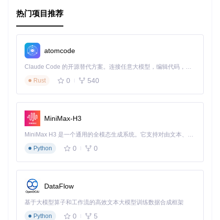
应用场景
热门项目推荐
无论你是要创建一个新的企业级后台系统，还是希望升级现有
的管理界面，Boss Lite 都是理想的选择。它适用于各种Web
应用程序，如数据分析平台、电商平台管理后台、内容管理系
atomcode
统等，能帮助你快速搭建出专业且直观的操作界面。
Claude Code 的开源替代方案。连接任意大模型，编辑代码，运行命令，自动验证 — 全自动执行。用 Rust 构建，极致性能。 ｜ An open-source alternative to Claude Code. Connect any LLM, edit code, run commands, and verify changes — autonomously. Built in Rust for speed. Get Started
项目特点
0
540
Rust
预设主题
：内置多种颜色主题，满足不同品牌风格需求。
源码预览
：购买完整版后，可以直接查看和复制组件的源
代码，加速开发进程。
MiniMax-H3
响应式布局
：自动适应各种屏幕尺寸，无论在桌面还是移
MiniMax H3 是一个通用的全模态生成系统。它支持对由文本、图像、视频和音频组成的多模态上下文进行统一理解，并能生成分辨率高达 2K、时长可达 15 秒的带原生立体声音频的视频。得益于面向任务泛化的系统设计，H3 在预训练阶段就已具备广泛的多模态上下文理解与生成能力，能够出色地执行复杂的多模态指令。
动设备上都能完美展现。
高质量组件
：25+精心设计的React组件，包括表格、图
0
0
Python
表、表单等，满足日常开发所需。
克隆项目仓库
使用
npm install
安装依赖
DataFlow
运行
npm run dev
启动项目
访问
http://localhost:8080
查看运行结果
基于大模型算子和工作流的高效文本大模型训练数据合成框架
如果你想要获得全部功能，包括源码预览，请访问
Envato Mar
0
5
Python