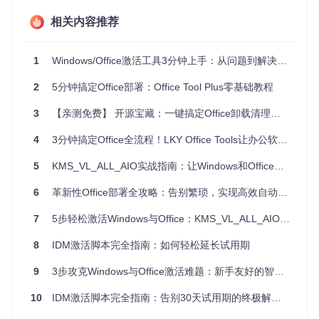
智能适配，精准匹配
相关内容推荐
LKY Office Tools最核心的优势在于其智能识别系统。它能够
自动检测你的操作系统版本和架构（32位或64位），然后推荐
最适合的Office版本。这就好比去餐厅吃饭，服务员会根据你
1
Windows/Office激活工具3分钟上手：从问题到解决方案的完整指南
的口味和需求推荐合适的菜品，而不是让你在菜单上盲目寻
找。
2
5分钟搞定Office部署：Office Tool Plus零基础教程
安全可靠的激活方式
3
【亲测免费】 开源宝藏：一键搞定Office卸载清理的神器
安全性是很多用户关心的问题。LKY Office Tools采用正版激
活模式，不会修改系统核心文件，也不会安装任何恶意软件。
4
3分钟搞定Office全流程！LKY Office Tools让办公软件管理效率提升90%
这就像使用正规渠道购买的软件，既合法又安全，让你无需担
心电脑安全问题。
5
KMS_VL_ALL_AIO实战指南：让Windows和Office授权像喝水一样简单
旧版本无缝升级
6
革新性Office部署全攻略：告别繁琐，实现高效自动化部署
如果你已经安装了旧版Office，LKY Office Tools会先检测当前
7
5步轻松激活Windows与Office：KMS_VL_ALL_AIO工具包小白指南
版本，然后询问你是否需要升级。升级过程中，它会妥善处理
你的设置和文件，确保数据不会丢失。这就像手机系统升级一
样，既获得了新功能，又不会影响现有数据。
8
IDM激活脚本完全指南：如何轻松延长试用期
9
3步攻克Windows与Office激活难题：新手友好的智能授权工具使用指南
谁能从中受益？
10
IDM激活脚本完全指南：告别30天试用期的终极解决方案
LKY Office Tools的应用场景非常广泛，几乎所有需要使用Offi
ce的用户都能从中受益：