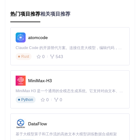
电脑新手
：无需了解复杂的安装步骤，只需简单点击就能完
热门项目推荐
相关项目推荐
成Office的安装和激活。
职场人士
：新电脑到手后，快速搭建办公环境，节省宝贵的
工作时间。
学生群体
：在个人电脑上轻松安装Office，满足学习需求。
atomcode
IT管理员
：批量部署Office时，大幅提高工作效率，减少重
复劳动。
Claude Code 的开源替代方案。连接任意大模型，编辑代码，运行命令，自动验证 — 全自动执行。用 Rust 构建，极致性能。 ｜ An open-source alternative to Claude Code. Connect any LLM, edit code, run commands, and verify changes — autonomously. Built in Rust for speed. Get Started
0
543
Rust
简单三步，搞定Office
使用LKY Office Tools非常简单，只需三个步骤：
MiniMax-H3
下载工具
：从项目仓库获取LKY Office Tools压缩包，解压
到任意文件夹。
MiniMax H3 是一个通用的全模态生成系统。它支持对由文本、图像、视频和音频组成的多模态上下文进行统一理解，并能生成分辨率高达 2K、时长可达 15 秒的带原生立体声音频的视频。得益于面向任务泛化的系统设计，H3 在预训练阶段就已具备广泛的多模态上下文理解与生成能力，能够出色地执行复杂的多模态指令。
运行程序
：双击执行文件，工具会自动检测系统环境。
0
0
Python
选择操作
：根据提示选择"安装Office"、"激活Office"或"升
级Office"，然后按照指引完成操作。
整个过程就像使用向导安装软件一样简单，即使你不是技术专
DataFlow
家，也能轻松完成。
基于大模型算子和工作流的高效文本大模型训练数据合成框架
为什么选择LKY Office Tools？