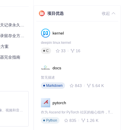
项目优选
收起
天记录永久留存
kernel
存全方位解决方案
deepin linux kernel
决方案
33
16
C
截神器完全指南
docs
暂无描述
843
5.64 K
Markdown
pytorch
MiniMax H3 是一个通用的全模态生成系统。它支持对由文本、图像、视频和音频组成的多模态上下文进行统一理解，并能生成分辨率高达 2K、时长可达 15 秒的带原生立体声音频的视频。得益于面向任务泛化的系统设计，H3 在预训练阶段就已具备广泛的多模态上下文理解与生成能力，能够出色地执行复杂的多模态指令。
作为 Ascend for PyTorch 社区的核心组件，TorchNPU 是昇腾专为 PyTorch 打造的深度学习适配插件，使 PyTorch 框架能够直接调用昇腾 NPU，为开发者提供昇腾 AI 处理器的超强算力。
835
1.26 K
Python