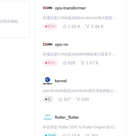
ops-transformer
本项目是CANN提供的transformer类大模型算子库，实现网络在NPU上加速计算。
「源启盛夏」暑期校园开发者成长计划旨在激活校园开源力量，通过积分激励、认证扶持、资源倾斜等形式，引导高校组织和开发者完成「入驻 — 建项目 — 做贡献 — 获认证 — 得资源」的完整闭环。无论你是想带领社团入驻平台的组织者，还是希望用代码贡献证明自己的开发者，都能在这里找到属于你的成长路径。
1.03 K
2.44 K
C++
ops-nn
本项目是CANN提供的神经网络类计算算子库，实现网络在NPU上加速计算。
839
1.67 K
C++
知，导致会议室
kernel
openEuler内核是openEuler操作系统的核心，既是系统性能与稳定性的基石，也是连接处理器、设备与服务的桥梁。
507
540
C
回的链接，顺利下
flutter_flutter
本仓库是 Flutter SDK 与 Flutter Engine 的 OpenHarmony 适配版本，由 CPF-Flutter 团队维护。开发者可使用熟悉的 Flutter 技术栈开发 OpenHarmony 应用，3.35.7 及以后的适配版本可基于本仓库源码构建支持 OpenHarmony 的 Flutter Engine。
新发送的内容，更
1.13 K
304
Dart