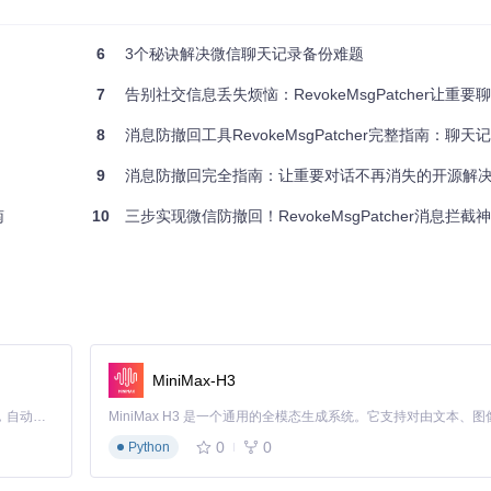
6
3个秘诀解决微信聊天记录备份难题
NT客户端版本为9.9.20或更高。
7
告别社交信息丢失烦恼：RevokeMsgPatcher让重要聊
8
消息防撤回工具RevokeMsgPatcher完整指南：聊天记录留
9
消息防撤回完全指南：让重要对话不再消失的开源解
南
10
三步实现微信防撤回！RevokeMsgPatcher消息拦
即可。
MiniMax-H3
使用户重启QQ客户端，历史记录也能完整保留。
Claude Code 的开源替代方案。连接任意大模型，编辑代码，运行命令，自动验证 — 全自动执行。用 Rust 构建，极致性能。 ｜ An open-source alternative to Claude Code. Connect any LLM, edit code, run commands, and verify changes — autonomously. Built in Rust for speed. Get Started
0
0
Python
的电脑有足够的空间。