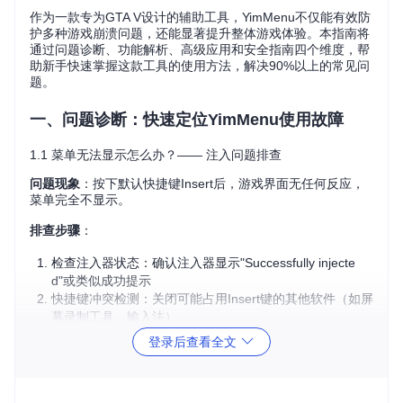
作为一款专为GTA V设计的辅助工具，YimMenu不仅能有效防
护多种游戏崩溃问题，还能显著提升整体游戏体验。本指南将
通过问题诊断、功能解析、高级应用和安全指南四个维度，帮
助新手快速掌握这款工具的使用方法，解决90%以上的常见问
题。
一、问题诊断：快速定位YimMenu使用故障
1.1 菜单无法显示怎么办？—— 注入问题排查
问题现象
：按下默认快捷键Insert后，游戏界面无任何反应，
菜单完全不显示。
排查步骤
：
检查注入器状态：确认注入器显示"Successfully injecte
d"或类似成功提示
快捷键冲突检测：关闭可能占用Insert键的其他软件（如屏
幕录制工具、输入法）
进程验证：在任务管理器中确认YimMenu相关进程是否正
登录后查看全文
常运行
兼容性设置：尝试以管理员身份运行注入器
验证方法
：成功注入后，游戏内会显示短暂提示信息，按Inser