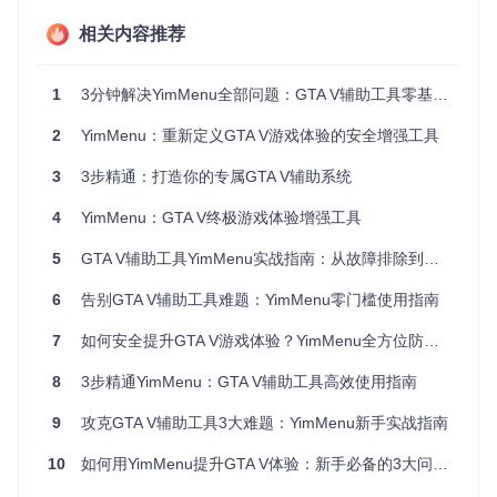
t键菜单应立即弹出并覆盖在游戏界面上。
相关内容推荐
1.2 功能按钮无响应？—— 版本与权限问题
问题现象
：菜单能正常显示，但点击任何功能按钮都没有效
1
3分钟解决YimMenu全部问题：GTA V辅助工具零基础完全指南
果，设置无法保存。
2
YimMenu：重新定义GTA V游戏体验的安全增强工具
排查步骤
：
3
3步精通：打造你的专属GTA V辅助系统
版本匹配检查：确认YimMenu版本与当前GTA V游戏版本
一致
4
YimMenu：GTA V终极游戏体验增强工具
注入日志分析：查看注入器日志文件，检查是否有"Erro
r"或"Failed"开头的提示
5
GTA V辅助工具YimMenu实战指南：从故障排除到功能精通
权限提升：右键点击注入器，选择"以管理员身份运行"
冲突软件排查：关闭其他可能冲突的游戏辅助工具或反作
6
告别GTA V辅助工具难题：YimMenu零门槛使用指南
弊软件
7
如何安全提升GTA V游戏体验？YimMenu全方位防护与功能增强指南
验证方法
：开启"无敌模式"后，让NPC攻击测试，角色应不受
伤害；开启"无限弹药"后，武器射击无需 reload。
8
3步精通YimMenu：GTA V辅助工具高效使用指南
1.3 游戏频繁崩溃？—— 稳定性优化方案
9
攻克GTA V辅助工具3大难题：YimMenu新手实战指南
问题现象
：使用YimMenu后游戏出现频繁闪退、黑屏或自动关
10
如何用YimMenu提升GTA V体验：新手必备的3大问题解决方案与实战技巧
闭。