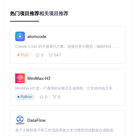
排查步骤
：
热门项目推荐
相关项目推荐
版本更新：访问项目仓库下载最新版本（
git clone htt
ps://gitcode.com/GitHub_Trending/yi/YimMenu
）
插件清理：移除YimMenu目录下的第三方脚本或插件
系统资源检查：确保游戏运行时内存占用不超过80%
atomcode
驱动更新：更新显卡驱动至最新版本
Claude Code 的开源替代方案。连接任意大模型，编辑代码，运行命令，自动验证 — 全自动执行。用 Rust 构建，极致性能。 ｜ An open-source alternative to Claude Code. Connect any LLM, edit code, run commands, and verify changes — autonomously. Built in Rust for speed. Get Started
验证方法
：连续游戏30分钟以上，观察是否还会出现崩溃现
象，正常情况下应保持稳定运行。
0
547
Rust
二、功能解析：掌握YimMenu核心特性
MiniMax-H3
2.1 基础功能导航
YimMenu的核心功能分为五大模块，通过顶部导航栏快速访
MiniMax H3 是一个通用的全模态生成系统。它支持对由文本、图像、视频和音频组成的多模态上下文进行统一理解，并能生成分辨率高达 2K、时长可达 15 秒的带原生立体声音频的视频。得益于面向任务泛化的系统设计，H3 在预训练阶段就已具备广泛的多模态上下文理解与生成能力，能够出色地执行复杂的多模态指令。
问：
0
0
Python
自我设置
：包含角色无敌、无限生命、无限耐力等基础生存
功能
车辆控制
：提供车辆无敌、无限氮气、维修等车辆相关功能
DataFlow
武器管理
：可设置无限弹药、无需 reload、武器伤害提升等
世界修改
：天气控制、时间调整、NPC行为修改等全局设置
基于大模型算子和工作流的高效文本大模型训练数据合成框架
网络保护
：防御外部攻击、反作弊检测等安全相关功能