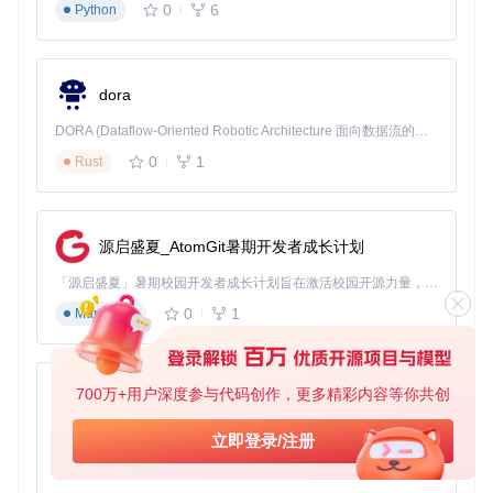
0
6
Python
每个功能项都配有开关按钮，部分高级功能还提供滑块或输入
框进行参数调整。
2.2 实用功能推荐
dora
专家提示
：以下三个功能是大多数用户最常用的，建议优先掌
DORA (Dataflow-Oriented Robotic Architecture 面向数据流的机器人架构) 是为 AI 与具身智能机器人打造的高性能开发框架，以数据流范式重构开发逻辑，原生支持分布式部署与端边云协同 —— 无需复杂适配，即可实现一体端到端具身大小脑、VLA等模型部署，无缝衔接感知、推理、控制全链路，让 AI 能力与机器人动作深度融合。 依托 Rust 内核与零拷贝通信技术，它将具身大小脑、VLA等模型推理、多模态数据融合延迟压缩至微秒级，同时兼容 ROS2 生态与国产 AI 芯片，彻底降低具身智能机器人的开发门槛，让分布式部署下的 AI 赋能创新更高效、更灵活。
握：
0
1
Rust
快速传送
：通过地图标记点实现瞬间移动，节省跑图时间
物品生成
：直接生成武器、载具、道具等游戏内物品
任务辅助
：自动完成部分任务目标，降低游戏难度
源启盛夏_AtomGit暑期开发者成长计划
这些功能都可以在菜单的对应分类下找到，点击开关即可启
「源启盛夏」暑期校园开发者成长计划旨在激活校园开源力量，通过积分激励、认证扶持、资源倾斜等形式，引导高校组织和开发者完成「入驻 — 建项目 — 做贡献 — 获认证 — 得资源」的完整闭环。无论你是想带领社团入驻平台的组织者，还是希望用代码贡献证明自己的开发者，都能在这里找到属于你的成长路径。
用，无需复杂配置。
0
1
Markdown
三、高级应用：自定义与扩展
3.1 界面个性化设置
700万+用户深度参与代码创作，更多精彩内容等你共创
py-xiaozhi
YimMenu支持高度自定义界面外观，在"设置-界面"中可以调
整：
基于Python的Xiaozhi AI，适用于想要完整Xiaozhi体验而无需拥有专用硬件的用户。
立即登录/注册
0
1
Python
菜单透明度（推荐设置70-80%，兼顾可见度与游戏体验）
菜单位置（可拖动至屏幕任意位置）