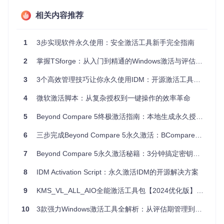
相关内容推荐
系统兼容性保障
该工具全面支持Windows 7至Windows 11的所有主流操作系
统版本，无论是32位还是64位系统，都能完美适配。在执行激
1
3步实现软件永久使用：安全激活工具新手完全指南
活操作前，工具会自动检测系统环境，确保激活过程的安全性
和成功率。
2
掌握TSforge：从入门到精通的Windows激活与评估扩展路径
安全防护机制
3
3个高效管理技巧让你永久使用IDM：开源激活工具全攻略
工具在运行过程中会自动备份关键系统信息，如注册表（系统
4
微软激活脚本：从复杂授权到一键操作的效率革命
配置信息数据库）项，以防止意外情况导致系统故障。同时，
所有操作都在用户可控范围内进行，确保系统安全。
5
Beyond Compare 5终极激活指南：本地生成永久授权密钥的完整方案
场景应用：从个人到企业的全方位解决方案
6
三步完成Beyond Compare 5永久激活：BCompare_Keygen完全指南
个人用户日常激活
7
Beyond Compare 5永久激活秘籍：3分钟搞定密钥生成与验证
对于个人用户而言，这款工具提供了简单快捷的激活方式。无
8
IDM Activation Script：永久激活IDM的开源解决方案
论是办公软件还是设计工具，只需几个简单步骤，就能完成激
活，告别试用期限制。
9
KMS_VL_ALL_AIO全能激活工具包【2024优化版】：Windows+Office激活工具一站式解决方案
多版本共存方案
10
3款强力Windows激活工具全解析：从评估期管理到永久授权实战指南
在实际工作中，有时我们需要同时使用同一软件的不同版本。