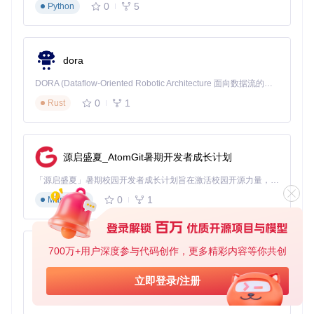
0
5
Python
根据系统环境选择合适的脚本文件：
IAS(原版).cmd
- 英文原版，适合熟悉英文的用户
IAS(汉化).cmd
- 中文汉化版，推荐大多数用户使用
dora
IAS(汉化)_utf8.cmd
- UTF-8编码中文版，解决编码
显示问题
DORA (Dataflow-Oriented Robotic Architecture 面向数据流的机器人架构) 是为 AI 与具身智能机器人打造的高性能开发框架，以数据流范式重构开发逻辑，原生支持分布式部署与端边云协同 —— 无需复杂适配，即可实现一体端到端具身大小脑、VLA等模型部署，无缝衔接感知、推理、控制全链路，让 AI 能力与机器人动作深度融合。 依托 Rust 内核与零拷贝通信技术，它将具身大小脑、VLA等模型推理、多模态数据融合延迟压缩至微秒级，同时兼容 ROS2 生态与国产 AI 芯片，彻底降低具身智能机器人的开发门槛，让分布式部署下的 AI 赋能创新更高效、更灵活。
右键点击选定的脚本文件，选择"以管理员身份运行"
0
1
Rust
在弹出的界面中，根据需求选择相应功能：
永久激活：一键完成软件永久激活，解锁全部功能
源启盛夏_AtomGit暑期开发者成长计划
试用期冻结：重置30天试用期，持续享受完整功能
状态重置：清理激活痕迹，重新开始激活流程
「源启盛夏」暑期校园开发者成长计划旨在激活校园开源力量，通过积分激励、认证扶持、资源倾斜等形式，引导高校组织和开发者完成「入驻 — 建项目 — 做贡献 — 获认证 — 得资源」的完整闭环。无论你是想带领社团入驻平台的组织者，还是希望用代码贡献证明自己的开发者，都能在这里找到属于你的成长路径。
验证阶段
0
1
Markdown
激活完成后，重启软件检查授权状态
可通过软件"帮助"菜单中的"关于"选项查看授权信息
如发现授权未生效，可尝试使用"状态重置"功能后重新激
活
700万+用户深度参与代码创作，更多精彩内容等你共创
py-xiaozhi
专家建议
基于Python的Xiaozhi AI，适用于想要完整Xiaozhi体验而无需拥有专用硬件的用户。
立即登录/注册
0
1
Python
💡 定期备份激活工具，以防止系统重装后需要重新获取