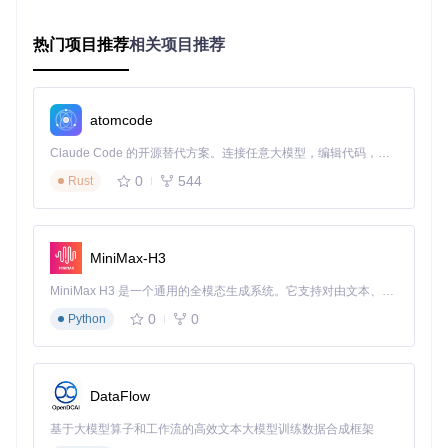
例如，某些项目可能需要使用旧版本软件才能保证兼容性。这
款工具支持多版本软件共存激活，每个版本都能获得独立的授
权，互不干扰。
热门项目推荐
相关项目推荐
企业环境部署
对于企业用户，该工具提供了批量激活功能。管理员可以通过
atomcode
命令行参数实现多台电脑的快速激活，大大提高了部署效率。
同时，工具支持定制化授权管理，满足企业对软件使用的合规
Claude Code 的开源替代方案。连接任意大模型，编辑代码，运行命令，自动验证 — 全自动执行。用 Rust 构建，极致性能。 ｜ An open-source alternative to Claude Code. Connect any LLM, edit code, run commands, and verify changes — autonomously. Built in Rust for speed. Get Started
性要求。
0
544
Rust
进阶技巧：激活操作的全流程指南
准备阶段
确保系统已安装必要的运行环境（如.NET Framework 4.5
MiniMax-H3
及以上版本）
MiniMax H3 是一个通用的全模态生成系统。它支持对由文本、图像、视频和音频组成的多模态上下文进行统一理解，并能生成分辨率高达 2K、时长可达 15 秒的带原生立体声音频的视频。得益于面向任务泛化的系统设计，H3 在预训练阶段就已具备广泛的多模态上下文理解与生成能力，能够出色地执行复杂的多模态指令。
从官方渠道获取激活工具压缩包并解压到本地文件夹
关闭所有杀毒软件和防火墙，避免干扰激活过程
0
0
Python
执行阶段
⚠️
风险提示
：请确保以管理员身份运行工具，否则可能导致激
活失败或系统异常。
DataFlow
点击展开激活命令
基于大模型算子和工作流的高效文本大模型训练数据合成框架