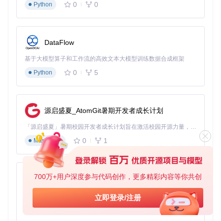
0
0
Python
def
generate_signals
(
self, factor_values: pd.Series
) 
"""将因子值转换为交易信号"""
raise
 NotImplementedError(
"需实现信号生成逻辑"
DataFlow
场景实践：从零构建创新因子的完整流程
基于大模型算子和工作流的高效文本大模型训练数据合成框架
开发均值回归增强因子
0
5
Python
下面以"波动率加权均值回归因子"为例，展示完整的因子开发
流程：
源启盛夏_AtomGit暑期开发者成长计划
class
VolatilityWeightedMeanReversion
(
Strategy
):

"""波动率加权均值回归因子"""
「源启盛夏」暑期校园开发者成长计划旨在激活校园开源力量，通过积分激励、认证扶持、资源倾斜等形式，引导高校组织和开发者完成「入驻 — 建项目 — 做贡献 — 获认证 — 得资源」的完整闭环。无论你是想带领社团入驻平台的组织者，还是希望用代码贡献证明自己的开发者，都能在这里找到属于你的成长路径。
0
1
Markdown
def
__init__
(
self, window=
20
, threshold=
2.0
):

super
().__init__()

self
.window = window

self
.threshold = threshold

700万+用户深度参与代码创作，更多精彩内容等你共创
py-xiaozhi
def
calculate
(
self, df
):

基于Python的Xiaozhi AI，适用于想要完整Xiaozhi体验而无需拥有专用硬件的用户。
# 计算移动平均线
立即登录/注册
        df[
'ma'
] = df[
'close'
].rolling(window=
self
.window)
0
1
Python
# 计算价格波动标准差