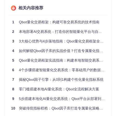
解析Qbot因子引擎架构
相关内容推荐
Qbot采用模块化设计，其因子系统由三个核心模块构成：
1
Qbot量化交易框架：构建可靠交易系统的技术指南
数据管理模块：
负责市场数据的获取、清洗与预处理
2
本地部署AI交易系统：打造你的智能量化平台与自主交易工具
模块路径：
qbot/data/
核心功能：提供标准化的OHLCV数据结构，支持多源数据
3
3大核心优势与4步落地指南：Qbot量化交易框架全解析
接入
4
如何解锁Qbot因子库的实战价值？打造专属量化指标的完整指南
因子计算模块：
实现技术指标的核心算法与信号转换
5
Qbot量化交易框架实战指南：构建本地智能交易系统的完整路径
模块路径：
qbot/strategies/
核心功能：提供基础指标库与自定义因子接口
6
4个步骤搭建智能量化交易系统：零基础用户的数据安全与策略回测本地化部署指南
回测验证模块：
评估因子有效性与策略性能
7
揭秘Qbot因子引擎：从0到1构建个性化量化指标系统
模块路径：
qbot/engine/backtest/
8
核心功能：提供完整的策略回测与绩效分析工具
零门槛搭建本地AI量化系统：Qbot全流程解决方案
因子开发的核心技术规范
9
5步搭建本地化AI量化交易系统：Qbot平台从部署到策略实战全指南
Qbot因子开发遵循统一的接口规范，所有自定义因子需继承
S
trategy
基类并实现核心方法：
10
突破传统指标桎梏：Qbot因子库打造专属量化策略指南