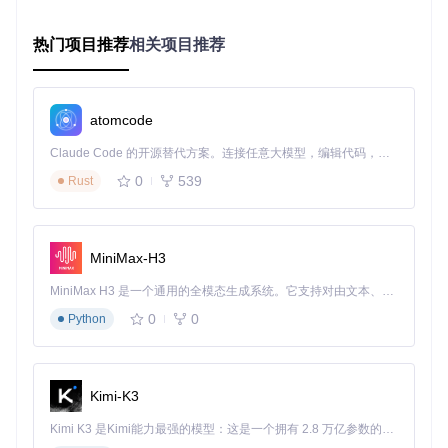
from
 strategies.base 
import
import
 pandas 
as
热门项目推荐
相关项目推荐
import
 numpy 
as
 np

class
CustomFactor
(
Strategy
):

"""自定义因子开发基类示例"""
atomcode
def
__init__
(
self, params=
None
):

Claude Code 的开源替代方案。连接任意大模型，编辑代码，运行命令，自动验证 — 全自动执行。用 Rust 构建，极致性能。 ｜ An open-source alternative to Claude Code. Connect any LLM, edit code, run commands, and verify changes — autonomously. Built in Rust for speed. Get Started
"""初始化因子参数"""
super
().__init__()

0
539
Rust
self
.params = params 
or
 {}

self
.required_data = [
'open'
, 
'high'
, 
'low'
, 
'clo
def
calculate
(
self, df: pd.DataFrame
) -> pd.Series:

MiniMax-H3
"""

        因子计算核心方法

MiniMax H3 是一个通用的全模态生成系统。它支持对由文本、图像、视频和音频组成的多模态上下文进行统一理解，并能生成分辨率高达 2K、时长可达 15 秒的带原生立体声音频的视频。得益于面向任务泛化的系统设计，H3 在预训练阶段就已具备广泛的多模态上下文理解与生成能力，能够出色地执行复杂的多模态指令。
        参数:

0
0
Python
            df: 包含OHLCV数据的DataFrame

        返回:

            pd.Series: 计算得到的因子值序列

Kimi-K3
        """
raise
 NotImplementedError(
"需实现因子计算逻辑"
)

Kimi K3 是Kimi能力最强的模型：这是一个拥有 2.8 万亿参数的混合专家（MoE）模型，具备原生视觉理解能力，并支持 100 万 token 的上下文窗口。