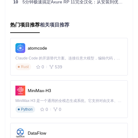
10
5分钟极速搞定Axure RP 11完全汉化：从安装到优化全指南
重要提示：选择方案时需考虑团队技术能力和更新需求，
官方语言包替换方案兼顾易用性和稳定性，适合大多数用
户。
热门项目推荐
相关项目推荐
三、实施验证：分步骤本地化部署与测试
准备工作：环境检查与资源获取
确认Axure RP版本，在应用菜单"Axure RP"→"关于Axure
atomcode
RP"中查看
克隆语言包仓库：
git clone https://gitcode.com/
Claude Code 的开源替代方案。连接任意大模型，编辑代码，运行命令，自动验证 — 全自动执行。用 Rust 构建，极致性能。 ｜ An open-source alternative to Claude Code. Connect any LLM, edit code, run commands, and verify changes — autonomously. Built in Rust for speed. Get Started
gh_mirrors/ax/axure-cn
0
539
Rust
验证下载完整性，检查对应版本目录（如Axure 11/lang）
是否存在default文件
常见误区：忽略版本匹配直接使用最新语言包，可能导致
MiniMax-H3
新功能界面翻译缺失
MiniMax H3 是一个通用的全模态生成系统。它支持对由文本、图像、视频和音频组成的多模态上下文进行统一理解，并能生成分辨率高达 2K、时长可达 15 秒的带原生立体声音频的视频。得益于面向任务泛化的系统设计，H3 在预训练阶段就已具备广泛的多模态上下文理解与生成能力，能够出色地执行复杂的多模态指令。
语言包部署详细步骤
完全退出Axure RP应用，包括后台进程
0
0
Python
右键点击应用程序中的"Axure RP"，选择"显示包内容"
导航至Contents/MacOS目录
将下载的对应版本lang文件夹复制到该目录
DataFlow
启动Axure RP，验证界面语言是否切换为中文