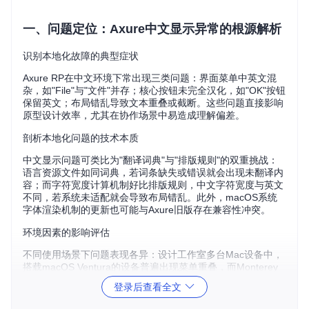
一、问题定位：Axure中文显示异常的根源解析
识别本地化故障的典型症状
Axure RP在中文环境下常出现三类问题：界面菜单中英文混
杂，如"File"与"文件"并存；核心按钮未完全汉化，如"OK"按钮
保留英文；布局错乱导致文本重叠或截断。这些问题直接影响
原型设计效率，尤其在协作场景中易造成理解偏差。
剖析本地化问题的技术本质
中文显示问题可类比为"翻译词典"与"排版规则"的双重挑战：
语言资源文件如同词典，若词条缺失或错误就会出现未翻译内
容；而字符宽度计算机制好比排版规则，中文字符宽度与英文
不同，若系统未适配就会导致布局错乱。此外，macOS系统
字体渲染机制的更新也可能与Axure旧版存在兼容性冲突。
环境因素的影响评估
不同使用场景下问题表现各异：设计工作室多台Mac设备中，
搭载macOS Ventura的设备普遍出现菜单重叠，而Monterey
系统则主要表现为部分文本未翻译。这表明系统版本、字体配
登录后查看全文
置和应用缓存都会影响本地化效果。