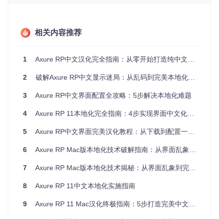
二、方案构建：多维度本地化策略对比与选择
主流本地化方案技术对比
相关内容推荐
实施
解决方
维护
复杂
兼容性范围
适用场景
案
难度
度
1
Axure RP中文汉化完全指南：从零开始打造纯中文设计环境
官方语
★★
★★
高（支持9/1
追求稳定性
2
破解Axure RP中文显示迷局：从乱码到完美本地化的全流程实战指南
言包替
☆☆
☆☆
0/11版本）
的企业环境
换
☆
☆
3
Axure RP中文界面配置全攻略：5步解决本地化难题
第三方
★★
★★
中（仅支持
临时快速修
补丁工
★☆
★★
4
Axure RP 11本地化完全指南：4步实现界面中文化与效率提升
特定版本）
复需求
具
☆
☆
5
Axure RP中文界面完美汉化教程：从下载到配置一站式指南
自定义
★★
★★
低（需手动
特殊定制化
翻译文
★★
★★
适配更新）
场景
6
Axure RP Mac版本地化技术破解指南：从界面乱象到完美适配的深度实践
件
★
★
开源语言包方案优势解析
7
Axure RP Mac版本地化技术揭秘：从界面乱象到完美适配的完全指南
本项目提供的开源语言包（支持Axure 9/10/11版本）具有三大
8
Axure RP 11中文本地化实施指南
优势：采用增量更新机制，仅替换需要翻译的资源条目；保持
与官方版本同步更新，避免兼容性问题；社区驱动维护，持续
9
Axure RP 11 Mac汉化终极指南：5步打造完美中文界面
修复新发现的翻译错误。