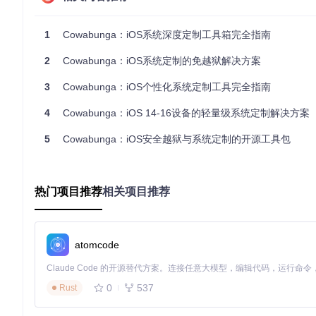
通过Asset Catalog（资源目录）替换技术，Cowabu
这些资源并保持一致性。这种实现方式确保了主题应用的稳定性
1
Cowabunga：iOS系统深度定制工具箱完全指南
2. 音频定制引擎
2
Cowabunga：iOS系统定制的免越狱解决方案
内置的音频处理模块支持用户上传自定义声音文件（最大150K
音质的同时符合系统要求。用户可定制的范围包括铃声、通知声
3
Cowabunga：iOS个性化系统定制工具完全指南
3. 界面布局编辑器
4
Cowabunga：iOS 14-16设备的轻量级系统定制解决方案
提供直观的拖拽式界面编辑工具，允许用户调整应用图标排列、隐藏D
现，无需修改系统核心代码，既保证了安全性又简化了操作流程
5
Cowabunga：iOS安全越狱与系统定制的开源工具包
4. 动画效果生成器
创新的帧动画系统支持用户上传一系列图片，通过简单的时间轴
热门项目推荐
相关项目推荐
识也能制作流畅的动态效果。
5. 系统功能调节器
通过修改偏好设置数据库，Cowabunga能够调整系统隐藏功
atomcode
调用实现，避免了直接修改系统文件带来的风险。
0
537
Rust
4大适用场景：从效率提升到创意设计