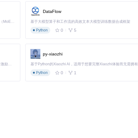
下是几个典型应用场景：
DataFlow
Kimi K3 是Kimi能力最强的模型：这是一个拥有 2.8 万亿参数的混合专家（MoE）模型，具备原生视觉理解能力，并支持 100 万 token 的上下文窗口。
基于大模型算子和工作流的高效文本大模型训练数据合成框架
娱乐类应用图标、自定义控制中心添加常用工具、设置特定应用的快捷启动
0
5
Python
。
设备展示：定制与个人品牌色调匹配的系统主题、设计独特的应用图标、创
py-xiaozhi
象。
「源启盛夏」暑期校园开发者成长计划旨在激活校园开源力量，通过积分激励、认证扶持、资源倾斜等形式，引导高校组织和开发者完成「入驻 — 建项目 — 做贡献 — 获认证 — 得资源」的完整闭环。无论你是想带领社团入驻平台的组织者，还是希望用代码贡献证明自己的开发者，都能在这里找到属于你的成长路径。
0
1
Python
高对比度界面、自定义手势等功能。这些调整能够显著改善视障用户、运动
：隐藏非必要应用、设置教育类应用快捷方式、定制安全的网络访问设置。