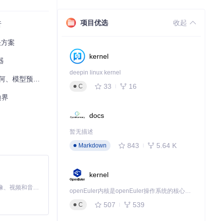
，系统会自动应用
项目优选
收起
析
决方案
音频文件在保持
kernel
器
deepin linux kernel
、模型预测控制
d配置文件实
33
16
C
边界
docs
无需专业动画知
暂无描述
843
5.64 K
Markdown
过安全的API
kernel
MiniMax H3 是一个通用的全模态生成系统。它支持对由文本、图像、视频和音频组成的多模态上下文进行统一理解，并能生成分辨率高达 2K、时长可达 15 秒的带原生立体声音频的视频。得益于面向任务泛化的系统设计，H3 在预训练阶段就已具备广泛的多模态上下文理解与生成能力，能够出色地执行复杂的多模态指令。
openEuler内核是openEuler操作系统的核心，既是系统性能与稳定性的基石，也是连接处理器、设备与服务的桥梁。
507
539
C