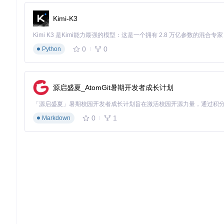
Cowabunga的多功能性使其能够满足不同用户群体的需求，以
Kimi-K3
效率提升：工作环境定制
专业用户可以通过Cowabunga创建专注模式工作环境：隐藏
0
0
Python
够减少干扰，优化工作流程，使iOS设备成为高效的生产力工具
创意设计：个性化表达
设计师和创意工作者可以利用Cowabunga实现品牌一致性的
源启盛夏_AtomGit暑期开发者成长计划
画。这些定制不仅展现个人风格，还能在客户展示时呈现专业形
无障碍优化：适应用户需求
0
1
Markdown
针对有特殊需求的用户，Cowabunga提供了字体大小调整、
验，让iOS设备更加包容和易用。
教育场景：教学环境配置
教师可以通过Cowabunga为学生设备创建标准化的教学环境
于提高课堂管理效率，减少学生分心。
使用指南：从零开始的个性化之旅
环境准备