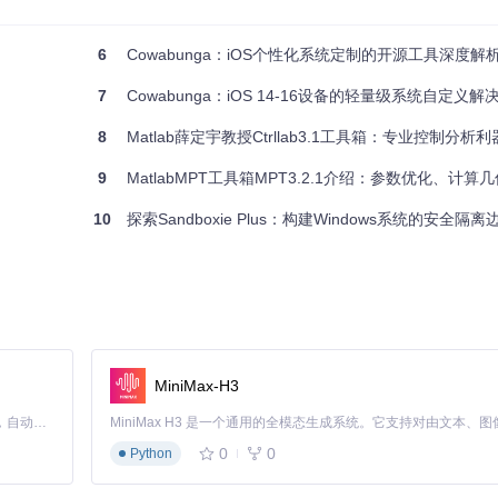
nga能够修改系统级视觉元素。用户可以导入包含图标、壁纸和界面元素的主题包
和兼容性，同时支持动态切换不同主题配置。
6
Cowabunga：iOS个性化系统定制的开源工具深度解
7
Cowabunga：iOS 14-16设备的轻量级系统自定义解
B），并替换系统默认提示音。通过音频格式转换和压缩算法，确保自定义
、锁屏音效等多个系统声音场景。
8
Matlab薛定宇教授Ctrllab3.1工具箱：专业控制分析利
9
MatlabMPT工具箱MPT3.2.1介绍：参数优化、计算几何
ock栏、修改状态栏显示内容等。这些修改通过动态调整Springboar
。
10
探索Sandboxie Plus：构建Windows系统的安全隔离
配置创建自定义锁屏动画。系统会自动处理图片优化和播放控制，让用户
能，如启用手势操作、自定义控制中心布局、修改电池显示样式等。这些调整通
MiniMax-H3
Claude Code 的开源替代方案。连接任意大模型，编辑代码，运行命令，自动验证 — 全自动执行。用 Rust 构建，极致性能。 ｜ An open-source alternative to Claude Code. Connect any LLM, edit code, run commands, and verify changes — autonomously. Built in Rust for speed. Get Started
0
0
Python