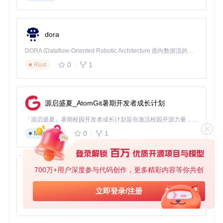
工作学习的专注助手
需要专注工作时，洛雪的"深度专注"歌单能智能过滤带有人声
的音乐，提供纯 instrumental 背景音乐；而"提神模式"则会推
dora
送节奏明快的曲目，帮助你保持思维活跃。通过快捷键快速切
换模式，无需中断工作流。
DORA (Dataflow-Oriented Robotic Architecture 面向数据流的机器人架构) 是为 AI 与具身智能机器人打造的高性能开发框架，以数据流范式重构开发逻辑，原生支持分布式部署与端边云协同 —— 无需复杂适配，即可实现一体端到端具身大小脑、VLA等模型部署，无缝衔接感知、推理、控制全链路，让 AI 能力与机器人动作深度融合。 依托 Rust 内核与零拷贝通信技术，它将具身大小脑、VLA等模型推理、多模态数据融合延迟压缩至微秒级，同时兼容 ROS2 生态与国产 AI 芯片，彻底降低具身智能机器人的开发门槛，让分布式部署下的 AI 赋能创新更高效、更灵活。
0
1
Rust
家庭聚会的氛围营造师
朋友聚会时，创建共享歌单功能让每个人都能添加喜欢的歌
源启盛夏_AtomGit暑期开发者成长计划
曲，支持实时投票功能，热门歌曲自动置顶播放。配合可视化
音效频谱，让音乐不仅可听，更可观，营造热闹的派对氛围。
「源启盛夏」暑期校园开发者成长计划旨在激活校园开源力量，通过积分激励、认证扶持、资源倾斜等形式，引导高校组织和开发者完成「入驻 — 建项目 — 做贡献 — 获认证 — 得资源」的完整闭环。无论你是想带领社团入驻平台的组织者，还是希望用代码贡献证明自己的开发者，都能在这里找到属于你的成长路径。
0
1
深夜独处的情感陪伴
Markdown
失眠的夜晚，洛雪的"助眠模式"会根据音乐的BPM值自动生成
渐进式放松歌单，从轻快到舒缓，帮助你逐步进入睡眠状态。
配合暗色主题和低蓝光设置，减少视觉刺激，让音乐成为温柔
700万+用户深度参与代码创作，更多精彩内容等你共创
py-xiaozhi
的睡前故事。
基于Python的Xiaozhi AI，适用于想要完整Xiaozhi体验而无需拥有专用硬件的用户。
立即登录/注册
音乐创作的灵感工具箱
0
1
Python
对于音乐创作者，洛雪提供精确到0.1秒的播放控制和音频可
视化功能，方便分析歌曲结构。内置的音效处理模块支持均衡