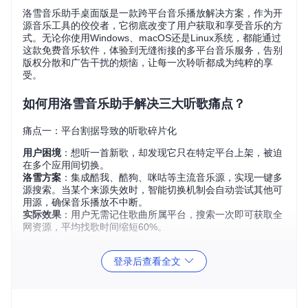
洛雪音乐助手桌面版是一款跨平台音乐播放解决方案，作为开
源音乐工具的佼佼者，它彻底改变了用户获取和享受音乐的方
式。无论你使用Windows、macOS还是Linux系统，都能通过
这款免费音乐软件，体验到无缝衔接的多平台音乐服务，告别
版权分散和广告干扰的烦恼，让每一次聆听都成为纯粹的享
受。
如何用洛雪音乐助手解决三大听歌痛点？
痛点一：平台割据导致的听歌碎片化
用户困境
：想听一首新歌，却发现它只在特定平台上架，被迫
在多个应用间切换。
洛雪方案
：集成酷我、酷狗、咪咕等主流音乐源，实现一键多
源搜索。当某个来源失效时，智能切换机制会自动尝试其他可
用源，确保音乐播放不中断。
实际效果
：用户无需记住歌曲所属平台，搜索一次即可获取全
网资源，平均找歌时间缩短60%。
痛点二：千篇一律的播放器界面
登录后查看全文
用户困境
：长期面对单调的播放界面，无法与个人审美偏好匹
配。
洛雪方案
：提供多样化主题库，从中国风水墨到动漫风格，满