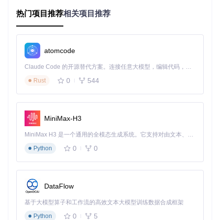
足不同场景的视觉需求。用户还可自定义背景、配色和布局，
打造专属播放空间。
热门项目推荐
相关项目推荐
实际效果
：根据用户反馈，个性化主题使听歌沉浸感提升4
0%，延长了平均使用时长。
atomcode
痛点三：复杂功能与易用性的矛盾
Claude Code 的开源替代方案。连接任意大模型，编辑代码，运行命令，自动验证 — 全自动执行。用 Rust 构建，极致性能。 ｜ An open-source alternative to Claude Code. Connect any LLM, edit code, run commands, and verify changes — autonomously. Built in Rust for speed. Get Started
用户困境
：专业播放器功能繁多却难以上手，简单播放器又无
0
544
Rust
法满足进阶需求。
洛雪方案
：采用渐进式功能设计，核心操作一目了然，高级功
能如音效调节、歌词定制等则隐藏在二级菜单中，兼顾新手友
好度和专业用户需求。
MiniMax-H3
实际效果
：新用户平均3分钟即可掌握基本操作，而专业用户
可通过快捷键组合实现复杂功能调用。
MiniMax H3 是一个通用的全模态生成系统。它支持对由文本、图像、视频和音频组成的多模态上下文进行统一理解，并能生成分辨率高达 2K、时长可达 15 秒的带原生立体声音频的视频。得益于面向任务泛化的系统设计，H3 在预训练阶段就已具备广泛的多模态上下文理解与生成能力，能够出色地执行复杂的多模态指令。
0
0
五大核心场景带你体验听歌自由
Python
通勤路上的音乐伴侣
早高峰的地铁里，打开洛雪音乐助手的"通勤模式"，系统自动
DataFlow
根据你的听歌历史推荐适合的音乐，帮助你快速进入状态。支
持离线缓存功能，即使在网络不稳定的情况下也能流畅播放，
基于大模型算子和工作流的高效文本大模型训练数据合成框架
让拥堵的通勤时间变成专属音乐时光。
0
5
Python