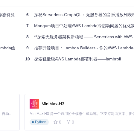
态资源分发
6
探秘Serverless-GraphQL：无服务器的音乐播放列
7
Mangum项目中处理AWS Lambda冷启动问题的优化
8
**探索无服务器架构新领域 —— Serverless with AWS Lamb
a函数发布工具
9
推荐开源项目：Lambda Builders - 你的AWS Lamb
10
探索轻量级AWS Lambda部署利器——lambroll
构的项目，特别适合于那些需要弹性扩展、按需付费且对代码编写有高度灵活性
务，充分利用Clojure的强大功能与AWS Lambda的便利性。
义一个Lambda函数。
外适配器或中间件。
MiniMax-H3
文件。
开发更高效、更易于维护的代码。
Claude Code 的开源替代方案。连接任意大模型，编辑代码，运行命令，自动验证 — 全自动执行。用 Rust 构建，极致性能。 ｜ An open-source alternative to Claude Code. Connect any LLM, edit code, run commands, and verify changes — autonomously. Built in Rust for speed. Get Started
问其他AWS服务的权限。
0
0
Python
松地构建和部署AWS Lambda应用。如果你正在寻找一种方式，让Clojur
界，体验无服务器计算的魅力吧！