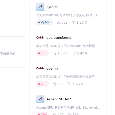
pytorch
作为 Ascend for PyTorch 社区的核心组件，TorchNPU 是昇腾专为 PyTorch 打造的深度学习适配插件，使 PyTorch 框架能够直接调用昇腾 NPU，为开发者提供昇腾 AI 处理器的超强算力。
832
1.26 K
Python
ops-transformer
本项目是CANN提供的transformer类大模型算子库，实现网络在NPU上加速计算。
1.03 K
2.43 K
C++
基于Python的Xiaozhi AI，适用于想要完整Xiaozhi体验而无需拥有专用硬件的用户。
ops-nn
本项目是CANN提供的神经网络类计算算子库，实现网络在NPU上加速计算。
836
1.66 K
C++
AscendNPU-IR
AscendNPU-IR是基于MLIR（Multi-Level Intermediate Representation）构建的，面向昇腾亲和算子编译时使用的中间表示，提供昇腾完备表达能力，通过编译优化提升昇腾AI处理器计算效率，支持通过生态框架使能昇腾AI处理器与深度调优
497
336
C++