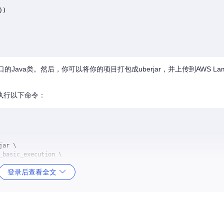
)

Java类。然后，你可以将你的项目打包成uberjar，并上传到AWS La
后执行以下命令：
ar \

basic_execution \

登录后查看全文