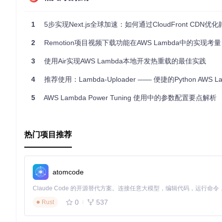
    --invocation-type RequestResponse \

    --function-name my-lambda-project \

    --region eu-west-1 \

1
5步实现Next.js全球加速：如何通过CloudFront CDN优化静
    --log-type Tail \

    --payload 
'{"some":"input"}'
 \

2
Remotion项目视频下载功能在AWS Lambda中的实现考量
    outfile.txt

3
使用Air实现AWS Lambda本地开发热重载的最佳实践
4
推荐使用：Lambda-Uploader —— 便捷的Python AWS Lambd
3、项目及技术应用场景
5
AWS Lambda Power Tuning 使用中的参数配置要点解析
Lambada适用于任何希望利用AWS Lambda无服务器架
如，你可以使用它来处理Webhook事件、实时数据流处理或者定时任
4、项目特点
热门项目推荐
简洁API
：通过
deflambadf
宏，只需几行Clojure代码即可定
无缝集成
：直接与AWS Lambda的Java API对接，无需额
atomcode
易部署
：支持Leiningen或Boot构建，一键生成可部署的JAR
Clojure语言
：利用Clojure的高表达性和强大库生态系统，
灵活的角色管理
：允许指定AWS IAM角色，以便控制函数访
0
537
Rust
总之，Lambada是一个强大的工具，能够帮助Clojure开发者轻
彩，那么Lambada绝对值得尝试。现在就加入Lambada的世