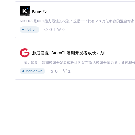
Kimi-K3
0
0
Python
源启盛夏_AtomGit暑期开发者成长计划
0
1
Markdown