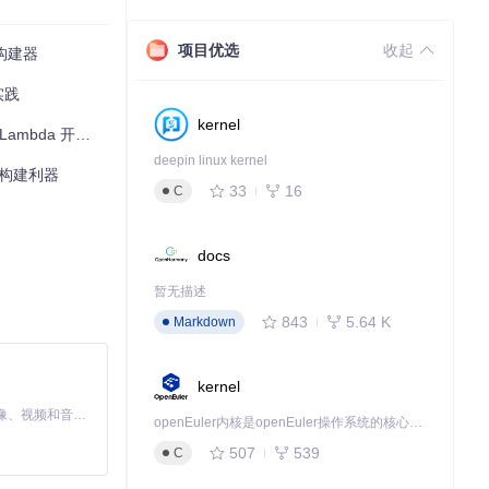
项目优选
收起
表构建器
实践
kernel
da 开源教程**
deepin linux kernel
da构建利器
33
16
C
的应用场景。例
docs
暂无描述
843
5.64 K
Markdown
kernel
MiniMax H3 是一个通用的全模态生成系统。它支持对由文本、图像、视频和音频组成的多模态上下文进行统一理解，并能生成分辨率高达 2K、时长可达 15 秒的带原生立体声音频的视频。得益于面向任务泛化的系统设计，H3 在预训练阶段就已具备广泛的多模态上下文理解与生成能力，能够出色地执行复杂的多模态指令。
openEuler内核是openEuler操作系统的核心，既是系统性能与稳定性的基石，也是连接处理器、设备与服务的桥梁。
507
539
C
e在云上大放异