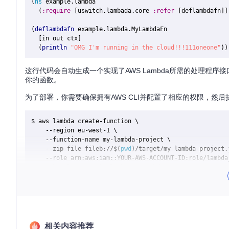
(
ns
 example.lambda

  (
:require
 [uswitch.lambada.core 
:refer
 [deflambdafn]])
(
deflambdafn
 example.lambda.MyLambdaFn

  [in out ctx]

  (
println
"OMG I'm running in the cloud!!!111oneone"
这行代码会自动生成一个实现了AWS Lambda所需的处理程序接口的
你的函数。
为了部署，你需要确保拥有AWS CLI并配置了相应的权限，然
$ aws lambda create-function \

    --region eu-west-1 \

    --function-name my-lambda-project \

    --zip-file fileb://$(
pwd
)/target/my-lambda-project.j
    --role arn:aws:iam::YOUR-AWS-ACCOUNT-ID:role/lambda_
    --handler example.lambda.MyLambdaFn \

    --runtime java8 \

    --
timeout
 15 \

    --memory-size 512

...

$ aws lambda invoke \

相关内容推荐