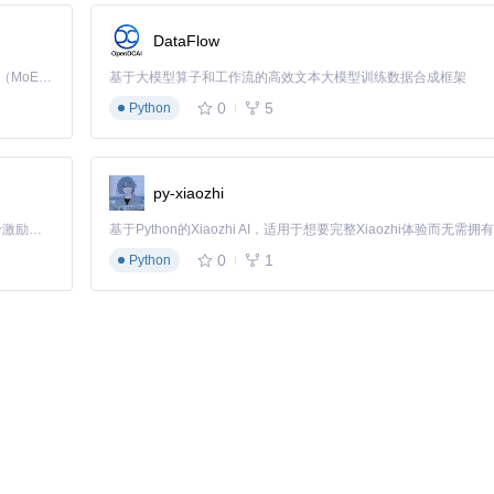
DataFlow
Kimi K3 是Kimi能力最强的模型：这是一个拥有 2.8 万亿参数的混合专家（MoE）模型，具备原生视觉理解能力，并支持 100 万 token 的上下文窗口。
基于大模型算子和工作流的高效文本大模型训练数据合成框架
0
5
Python
py-xiaozhi
「源启盛夏」暑期校园开发者成长计划旨在激活校园开源力量，通过积分激励、认证扶持、资源倾斜等形式，引导高校组织和开发者完成「入驻 — 建项目 — 做贡献 — 获认证 — 得资源」的完整闭环。无论你是想带领社团入驻平台的组织者，还是希望用代码贡献证明自己的开发者，都能在这里找到属于你的成长路径。
0
1
Python