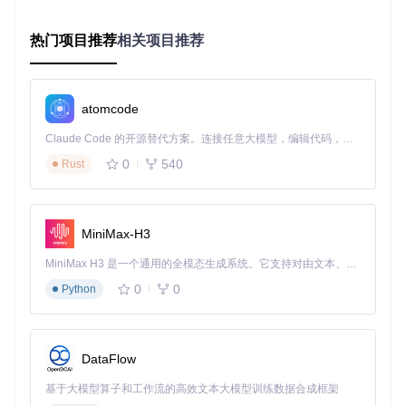
du.cn/simple
控制台输出"加密
热门项目推荐
相关项目推荐
货币模块初始化完
初始化系统配置：
python scr
4
成"，config目录
ipts/init_system_data.py
--crypto
下生成crypto_dat
asources.toml
atomcode
所有测试用例通
验证安装：
python example
过，最后显示"加
Claude Code 的开源替代方案。连接任意大模型，编辑代码，运行命令，自动验证 — 全自动执行。用 Rust 构建，极致性能。 ｜ An open-source alternative to Claude Code. Connect any LLM, edit code, run commands, and verify changes — autonomously. Built in Rust for speed. Get Started
5
s/test_installation.py -
密货币交易环境准
v
0
540
Rust
备就绪"
二、技术复杂度分级实施指南
MiniMax-H3
初级应用：单智能体数据采集系统
行业痛点分析
MiniMax H3 是一个通用的全模态生成系统。它支持对由文本、图像、视频和音频组成的多模态上下文进行统一理解，并能生成分辨率高达 2K、时长可达 15 秒的带原生立体声音频的视频。得益于面向任务泛化的系统设计，H3 在预训练阶段就已具备广泛的多模态上下文理解与生成能力，能够出色地执行复杂的多模态指令。
加密货币市场数据来源分散（交易所API、链上数据、社交媒
0
0
Python
体等），单一数据源容易出现延迟或中断，导致分析基础不可
靠。据行业报告显示，2023年约34%的交易策略失败源于数据
源故障。
DataFlow
框架解决方案
基于大模型算子和工作流的高效文本大模型训练数据合成框架
数据融合智能体
（Data Fusion Agent）通过多源数据冗余机