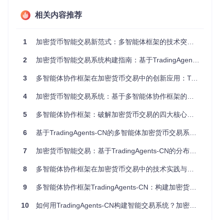
配机制实现负载均衡，使系统响应时间从分钟级降至毫秒级。
相关内容推荐
图1：TradingAgents-CN多智能体协作架构，展示了市场数据
1
加密货币智能交易新范式：多智能体框架的技术突破与实战指南
从采集到最终交易执行的完整流程
可验证实施路径
2
加密货币智能交易系统构建指南：基于TradingAgents-CN的多智能体协作实践
步
3
多智能体协作框架在加密货币交易中的创新应用：TradingAgents-CN实战指南
骤
操作内容
预期结果
编
4
加密货币智能交易系统：基于多智能体协作框架的实战指南
号
克隆项目仓库：
git clone h
本地生成Trading
5
多智能体协作框架：破解加密货币交易的四大核心挑战
ttps://gitcode.com/GitHu
Agents-CN目录，
1
b_Trending/tr/TradingAge
包含完整项目结构
6
基于TradingAgents-CN的多智能体加密货币交易系统构建指南
nts-CN
创建虚拟环境：
python -m v
7
加密货币智能交易：基于TradingAgents-CN的分布式决策网络实践指南
命令行提示符前显
env venv && source venv/
bin/activate
（Linux/Mac）
示(venv)，表示虚
2
8
多智能体协作框架在加密货币交易中的技术实践与探索
或
venv\Scripts\activate
拟环境激活成功
（Windows）
9
多智能体协作框架TradingAgents-CN：构建加密货币智能交易系统指南
安装依赖：
pip install -r
所有依赖包安装完
10
如何用TradingAgents-CN构建智能交易系统？加密货币分析效率提升指南
requirements.txt -i http
3
成，无错误提示
s://pypi.tuna.tsinghua.e