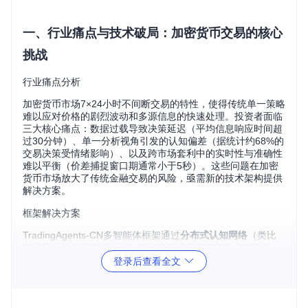
一、行业痛点与技术破局：加密货币交易的核心
挑战
行业痛点分析
加密货币市场7×24小时不间断交易的特性，使得传统单一策略
难以应对价格的剧烈波动和多源信息的快速处理。投资者面临
三大核心痛点：数据过载导致决策延迟（平均信息响应时间超
过30分钟）、单一分析视角引发的认知偏差（据统计约68%的
交易决策受情绪影响）、以及跨市场套利中的实时性与准确性
难以平衡（价差捕捉窗口期通常小于5秒）。这些问题在加密
货币市场放大了传统金融交易的风险，亟需新的技术架构提供
解决方案。
框架解决方案
TradingAgents-CN多智能体框架通过
分布式认知网络
（类比
金融市场的信息交换规则）实现交易决策的智能化与自动化。
其核心创新在于将传统投资团队的分工（分析师、研究员、交
登录后查看全文
易员、风险经理）转化为可交互的智能体模块，通过标准化通
信协议实现数据流转与决策闭环。框架采用"感知-分析-决策-
执行"四层架构，每层配备独立智能体集群，通过动态任务分