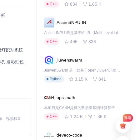
834
1.65 K
C++
分析
AscendNPU-IR
AscendNPU-IR是基于MLIR（Multi-Level Intermediate Representation）构建的，面向昇腾亲和算子编译时使用的中间表示，提供昇腾完备表达能力，通过编译优化提升昇腾AI处理器计算效率，支持通过生态框架使能昇腾AI处理器与深度调优
496
336
C++
绿灯识别系统
jiuwenswarm
S2812灯带项目
JiuwenSwarm 是一款基于openJiuwen开发的智能AI Agent，它能够将大语言模型的强大能力，通过你日常使用的各类通讯应用，直接延伸至你的指尖。
3.15 K
841
Python
ops-math
本项目是CANN提供的数学类基础计算算子库，实现网络在NPU上加速计算。
1.24 K
1.36 K
C++
邀请
MiniMax H3 是一个通用的全模态生成系统。它支持对由文本、图像、视频和音频组成的多模态上下文进行统一理解，并能生成分辨率高达 2K、时长可达 15 秒的带原生立体声音频的视频。得益于面向任务泛化的系统设计，H3 在预训练阶段就已具备广泛的多模态上下文理解与生成能力，能够出色地执行复杂的多模态指令。
deveco-code