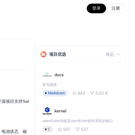
登录
注册
项目优选
收起
docs
暂无描述
843
5.62 K
Markdown
开源项目支持Swi
kernel
openEuler内核是openEuler操作系统的核心，既是系统性能与稳定性的基石，也是连接处理器、设备与服务的桥梁。
507
537
C
统、电池状态、磁