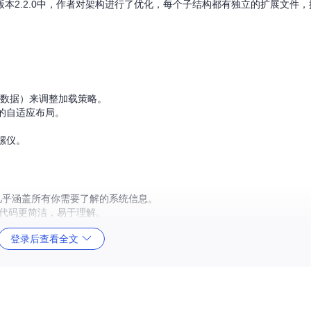
本2.2.0中，作者对架构进行了优化，每个子结构都有独立的扩展文件
窝数据）来调整加载策略。
的自适应布局。
。
螺仪。
几乎涵盖所有你需要了解的系统信息。
代码更简洁，易于理解。
函数和结构体。
登录后查看全文
必要的资源消耗。
了库的质量和兼容性。
化你的开发工作，让你更多地专注于创新和优化用户体验。现在就将其纳入你