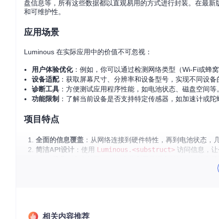
盘信息等，所有这些数据都以直观易用的方式进行封装。在最新版
和可维护性。
应用场景
Luminous 在实际应用中的价值不可忽视：
用户体验优化
：例如，你可以通过检测网络类型（Wi-Fi或蜂
设备适配
：获取屏幕尺寸、分辨率和设备型号，实现不同设备
诊断工具
：方便测试应用程序性能，如电池状态、磁盘空间等
功能限制
：了解当前设备是否支持特定传感器，如加速计或陀
项目特点
全面的信息覆盖
：从网络连接到硬件特性，再到电池状态，
简洁API设计
：使用
Luminous.<substruct>
访问信息，让
Swift优化
：完全基于Swift，充分利用了语言特性，如静态
高度可定制
：根据项目需求，自由选择需要的信息，避免不
持续更新
：作者积极回应社区反馈，不断改进和完善，确保
总之，Luminous 是一款不可或缺的开发辅助工具，能够简
效的iOS开发之旅吧！
相关内容推荐