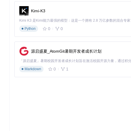
Kimi-K3
0
0
Python
源启盛夏_AtomGit暑期开发者成长计划
0
1
Markdown