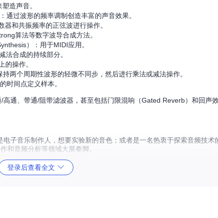
滤波来塑造声音。
esis）：通过波形的频率调制创造丰富的声音效果。
利用高频率计数器和共振频率的正弦波进行操作。
plus-Strong算法等数字波导合成方法。
up Synthesis）：用于MIDI应用。
合了攻击和减法合成的持续部分。
平面上的操作。
ynthesis）：保持两个周期性波形的轻微不同步，然后进行乘法或减法操作。
：根据给定的时间点定义样本。
通、带通/阻带滤波器，甚至包括门限混响（Gated Reverb）和回声
电子音乐制作人，想要实验新的音色；或者是一名热衷于探索音频技术的
创作和音频分析等领域大展拳脚。
登录后查看全文
。
。