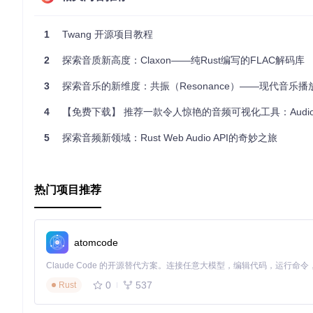
广泛支持的合成技术
：覆盖了从基础到高级的各种合成方式，
灵活的API
：设计允许轻松控制音色、动态和效果。
音量标准化
：提供RMS计算和dB值处理，确保音频输出的一
1
Twang 开源项目教程
开始使用
2
探索音质新高度：Claxon——纯Rust编写的FLAC解码库
3
探索音乐的新维度：共振（Resonance）——现代音乐
要开始你的音乐合成之旅，只需查看
文档
和示例文件夹，即可了解如何
1.0或MIT许可证，欢迎任何形式的贡献和参与！
4
【免费下载】 推荐一款令人惊艳的音频可视化工具：Audios
让我们一起在代码中发现音乐的无限可能，探索Twang带来的精
5
探索音频新领域：Rust Web Audio API的奇妙之旅
热门项目推荐
atomcode
0
537
Rust