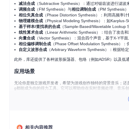
减法合成
（Subtractive Synthesis）：通过对锯齿波进行
调频合成
（FM Synthesis）与
相位调制合成
（PM Synth
相位失真合成
（Phase Distortion Synthesis）：
物理建模合成
（Physical Modeling Synthesis）：如Kar
基于样本/查找表的合成
（Sample-Based/Wavetable Look
线性算术合成
（Linear Arithmetic Synthesis）：结
向量合成
（Vector Synthesis）：混合四个声音，基于X-Y
相位偏移调制合成
（Phase Offset Modulation S
自定义波形合成
（Arbitrary Waveform Synthesis）
此外，库还提供了各种波形振荡器、包络（例如ADSR）以及低通/高
应用场景
无论你是独立游戏开发者，希望为游戏创作独特的背景音乐；还是
g都能成为你的得力工具。它可以帮助你在实时音频处理、音乐
项目特点
速度优先
：自动向量化处理，确保音频合成的效率。
纯Rust实现
：无任何标准库之外的系统依赖，易于集成和部署
全面的示例
：每个功能都有配套的代码实例，方便理解和学习
相关内容推荐