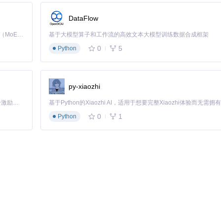
DataFlow
Kimi K3 是Kimi能力最强的模型：这是一个拥有 2.8 万亿参数的混合专家（MoE）模型，具备原生视觉理解能力，并支持 100 万 token 的上下文窗口。
基于大模型算子和工作流的高效文本大模型训练数据合成框架
0
5
Python
py-xiaozhi
「源启盛夏」暑期校园开发者成长计划旨在激活校园开源力量，通过积分激励、认证扶持、资源倾斜等形式，引导高校组织和开发者完成「入驻 — 建项目 — 做贡献 — 获认证 — 得资源」的完整闭环。无论你是想带领社团入驻平台的组织者，还是希望用代码贡献证明自己的开发者，都能在这里找到属于你的成长路径。
0
1
Python