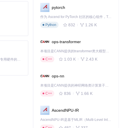
pytorch
作为 Ascend for PyTorch 社区的核心组件，TorchNPU 是昇腾专为 PyTorch 打造的深度学习适配插件，使 PyTorch 框架能够直接调用昇腾 NPU，为开发者提供昇腾 AI 处理器的超强算力。
832
1.26 K
Python
ops-transformer
本项目是CANN提供的transformer类大模型算子库，实现网络在NPU上加速计算。
1.03 K
2.43 K
C++
基于Python的Xiaozhi AI，适用于想要完整Xiaozhi体验而无需拥有专用硬件的用户。
ops-nn
本项目是CANN提供的神经网络类计算算子库，实现网络在NPU上加速计算。
836
1.66 K
C++
AscendNPU-IR
AscendNPU-IR是基于MLIR（Multi-Level Intermediate Representation）构建的，面向昇腾亲和算子编译时使用的中间表示，提供昇腾完备表达能力，通过编译优化提升昇腾AI处理器计算效率，支持通过生态框架使能昇腾AI处理器与深度调优
497
337
C++