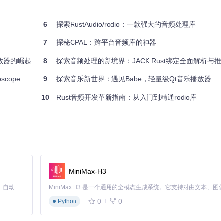
满足不同需求。
致性。
6
探索RustAudio/rodio：一款强大的音频处理库
7
探秘CPAL：跨平台音频库的神器
播放器的崛起
8
探索音频处理的新境界：JACK Rust绑定全面解析与
集成和使用Twang。此项目支持最小Rust版本1.60.0，并采用Apache 2
cope
9
探索音乐新世界：遇见Babe，轻量级Qt音乐播放器
彩世界。
10
Rust音频开发革新指南：从入门到精通rodio库
MiniMax-H3
Claude Code 的开源替代方案。连接任意大模型，编辑代码，运行命令，自动验证 — 全自动执行。用 Rust 构建，极致性能。 ｜ An open-source alternative to Claude Code. Connect any LLM, edit code, run commands, and verify changes — autonomously. Built in Rust for speed. Get Started
0
0
Python