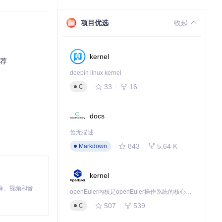
项目优选
收起
kernel
推荐
.0、Boost
deepin linux kernel
33
16
C
docs
暂无描述
843
5.64 K
Markdown
kernel
MiniMax H3 是一个通用的全模态生成系统。它支持对由文本、图像、视频和音频组成的多模态上下文进行统一理解，并能生成分辨率高达 2K、时长可达 15 秒的带原生立体声音频的视频。得益于面向任务泛化的系统设计，H3 在预训练阶段就已具备广泛的多模态上下文理解与生成能力，能够出色地执行复杂的多模态指令。
openEuler内核是openEuler操作系统的核心，既是系统性能与稳定性的基石，也是连接处理器、设备与服务的桥梁。
507
539
C