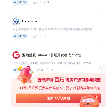
2. 权限配置
0
0
Python
在系统设置中完成两项关键授权：
全盘访问权限
：进入
系统设置 > 隐私与安全性 > 全盘访
DataFlow
问
，启用MIST权限
辅助功能权限
：在同一面板中授予MIST辅助功能控制权限
基于大模型算子和工作流的高效文本大模型训练数据合成框架
![MIST全盘访问权限设置界面](https://raw.gitcode.com/GitHu
0
4
Python
b_Trending/mis/Mist/raw/d117be7d53794f6dbebea6713acc
23cd41b5df54/README Resources/Full Disk Access.png?ut
m_source=gitcode_repo_files)
图2：macOS系统中MIST全
盘访问权限配置界面，确保工具能正常访问系统目录
源启盛夏_AtomGit暑期开发者成长计划
3. 基础配置
「源启盛夏」暑期校园开发者成长计划旨在激活校园开源力量，通过积分激励、认证扶持、资源倾斜等形式，引导高校组织和开发者完成「入驻 — 建项目 — 做贡献 — 获认证 — 得资源」的完整闭环。无论你是想带领社团入驻平台的组织者，还是希望用代码贡献证明自己的开发者，都能在这里找到属于你的成长路径。
首次启动后完成必要设置：
0
1
Markdown
在偏好设置中选择默认下载目录（建议剩余空间>60GB）
配置更新源（普通用户推荐"标准更新目录"）
设置缓存清理策略（按大小或时间自动清理）
700万+用户深度参与代码创作，更多精彩内容等你共创
py-xiaozhi
场景二：生产环境部署（企业级应用）
1. 定制化配置
基于Python的Xiaozhi AI，适用于想要完整Xiaozhi体验而无需拥有专用硬件的用户。
立即登录/注册
# 创建企业配置文件
0
1
Python
cp