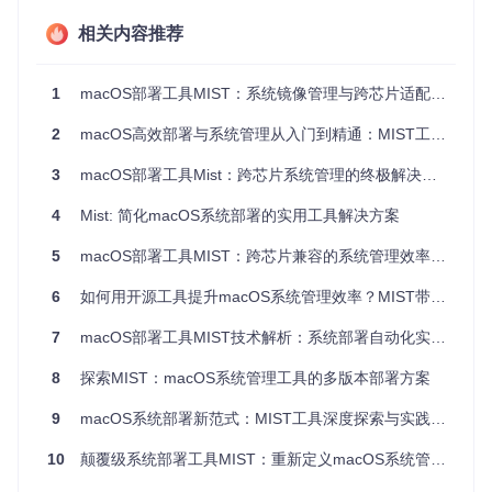
内置四套软件更新目录源，满足不同用户需求：
相关内容推荐
标准公共更新目录（适用于普通用户）
AppleSeed开发者预览通道（需开发者账号授权）
1
macOS部署工具MIST：系统镜像管理与跨芯片适配解决方案
公开测试版计划目录（Beta版体验）
2
macOS高效部署与系统管理从入门到精通：MIST工具全解析
企业定制化目录（支持私有镜像源配置）
3. 分布式缓存机制
3
macOS部署工具Mist：跨芯片系统管理的终极解决方案
采用分层缓存策略优化存储利用：
4
Mist: 简化macOS系统部署的实用工具解决方案
主缓存区：存储完整安装器镜像（默认路径
~/Library/Ca
ches/Mist/Installers
）
5
macOS部署工具MIST：跨芯片兼容的系统管理效率工具
元数据区：保存版本信息与校验值（SQLite数据库）
临时工作区：格式转换过程中的临时文件（自动清理）
6
如何用开源工具提升macOS系统管理效率？MIST带来的三大突破
4. 任务队列管理系统
7
macOS部署工具MIST技术解析：系统部署自动化实践指南
通过
TaskManager
实现多任务并行处理：
8
探索MIST：macOS系统管理工具的多版本部署方案
下载任务优先级排序（支持手动调整）
失败任务自动重试（可配置重试次数与间隔）
9
macOS系统部署新范式：MIST工具深度探索与实践指南
资源占用控制（CPU/网络带宽限制）
5. 全流程校验体系
10
颠覆级系统部署工具MIST：重新定义macOS系统管理流程
从下载到部署的完整验证链条：