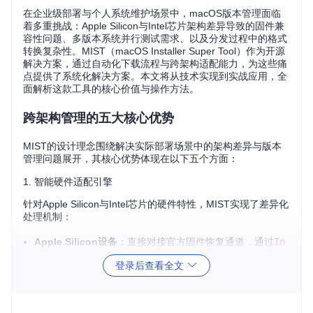
在企业级部署与个人系统维护场景中，macOS版本管理面临
着多重挑战：Apple Silicon与Intel芯片架构差异导致的固件兼
容性问题、多版本系统并行测试需求、以及分发过程中的格式
转换复杂性。MIST（macOS Installer Super Tool）作为开源
解决方案，通过自动化下载流程与跨架构适配能力，为这些痛
点提供了系统化解决方案。本文将从技术实现到实战应用，全
面解析这款工具的核心价值与操作方法。
跨架构管理的五大核心优势
MIST的设计理念围绕解决实际部署场景中的架构差异与版本
管理问题展开，其核心优势体现在以下五个方面：
1. 智能硬件适配引擎
针对Apple Silicon与Intel芯片的硬件特性，MIST实现了差异化
处理机制：
Apple Silicon设备
：直接对接官方固件恢复通道，通过
In
stallMediaCreator
模块验证SHA-1校验和，确保恢复文
登录后查看全文
件完整性
Intel设备
：启用多格式生成流水线，支持从单一安装源创
建.app、.dmg、ISO镜像及.pkg安装包
2. 多源目录整合系统