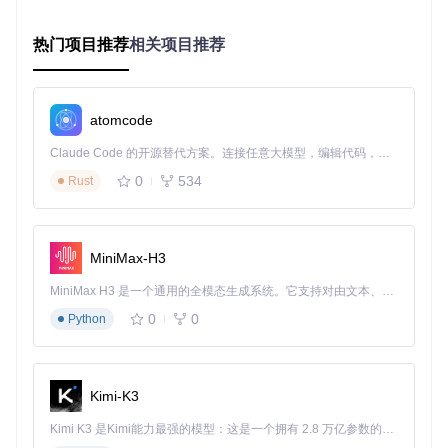
传输层：Chunklist分块校验
热门项目推荐
相关项目推荐
文件层：SHA-1哈希验证
部署层：签名有效性检查
atomcode
图1：MIST应用程序图标，采用渐变蓝设计语言，体现跨平台
特性
Claude Code 的开源替代方案。连接任意大模型，编辑代码，运行命令，自动验证 — 全自动执行。用 Rust 构建，极致性能。 ｜ An open-source alternative to Claude Code. Connect any LLM, edit code, run commands, and verify changes — autonomously. Built in Rust for speed. Get Started
三步掌握MIST部署流程
0
534
Rust
场景一：开发环境准备（适用于多版本测试）
1. 环境初始化
MiniMax-H3
# 克隆项目仓库
git 
clone
MiniMax H3 是一个通用的全模态生成系统。它支持对由文本、图像、视频和音频组成的多模态上下文进行统一理解，并能生成分辨率高达 2K、时长可达 15 秒的带原生立体声音频的视频。得益于面向任务泛化的系统设计，H3 在预训练阶段就已具备广泛的多模态上下文理解与生成能力，能够出色地执行复杂的多模态指令。
# 进入项目目录
0
0
cd
Python
# 构建应用（需Xcode 14+环境）
Kimi-K3
注意事项
：编译过程需macOS 12.0+环境，首次构建可能
需要安装额外依赖组件
Kimi K3 是Kimi能力最强的模型：这是一个拥有 2.8 万亿参数的混合专家（MoE）模型，具备原生视觉理解能力，并支持 100 万 token 的上下文窗口。