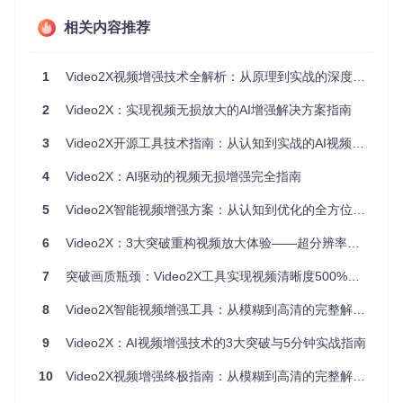
预处理阶段
：通过FFmpeg实现视频帧提取与格式转换，
相关内容推荐
采用动态降噪算法去除原始视频中的噪点，为后续增强奠
定基础
增强阶段
：根据内容特征智能选择增强引擎，包括基于深
1
Video2X视频增强技术全解析：从原理到实战的深度指南
度学习的Real-ESRGAN模型和针对动画优化的Anime4K
算法
2
Video2X：实现视频无损放大的AI增强解决方案指南
后处理阶段
：应用自适应锐化和色彩校正，确保输出视频
在提升分辨率的同时保持自然观感
3
Video2X开源工具技术指南：从认知到实战的AI视频增强解决方案
技术参数对比表
4
Video2X：AI驱动的视频无损增强完全指南
适用场
资源占
5
Video2X智能视频增强方案：从认知到优化的全方位技术指南
增强算法
处理速度
画质提升
景
用
6
Video2X：3大突破重构视频放大体验——超分辨率技术的终极画质解决方案
实景视
★★★☆
★★★★
Real-ESRG
高
AN
频
☆
★
7
突破画质瓶颈：Video2X工具实现视频清晰度500%跃升的平民方案
动画内
★★★★
★★★★
中
Anime4K
8
Video2X智能视频增强工具：从模糊到高清的完整解决方案
容
☆
☆
帧率提
★★★☆
★★★★
9
Video2X：AI视频增强技术的3大突破与5分钟实战指南
中高
RIFE
升
☆
☆
10
Video2X视频增强终极指南：从模糊到高清的完整解决方案
细节修
★★☆☆
★★★★
RealCUGA
高
N
复
☆
★