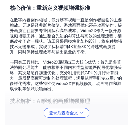
核心价值：重新定义视频增强标准
在数字内容创作领域，低分辨率视频一直是创作者面临的主要
挑战。无论是经典影片修复、游戏画面优化还是动画制作，提
升画质往往需要专业团队和高昂成本。Video2X作为一款开源
视频增强工具，通过整合先进的AI算法与高效的处理流程，彻
底改变了这一现状。该工具采用模块化架构设计，将多种增强
技术无缝集成，实现了从标清到4K甚至8K的跨越式画质提
升，同时保持处理效率与输出质量的平衡。
与同类工具相比，Video2X展现出三大核心优势：首先是多算
法协同处理能力，能够根据不同内容类型智能匹配最优增强策
略；其次是硬件加速优化，充分利用现代GPU的并行计算能
力；最后是高度可定制的处理流程，满足从新手到专业用户的
多样化需求。这些特性使Video2X在视频修复、动画制作和游
戏录制等领域脱颖而出。
技术解析：AI驱动的画质增强原理
登录后查看全文
核心算法架构
Video2X的技术核心在于其多引擎处理框架，该框架采用"预处
理-增强-后处理"三段式工作流：