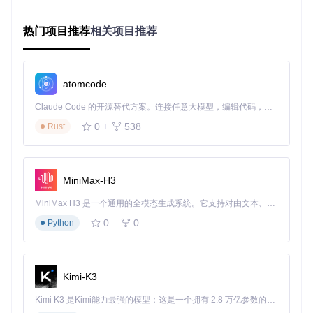
硬件加速实现
热门项目推荐
相关项目推荐
Video2X采用Vulkan API实现跨平台GPU加速，通过以下技术
手段提升处理效率：
计算着色器优化
：将核心算法移植到GPU计算管线，实现并
atomcode
行处理
内存池管理
：采用显存对象重用机制，减少内存带宽压力
Claude Code 的开源替代方案。连接任意大模型，编辑代码，运行命令，自动验证 — 全自动执行。用 Rust 构建，极致性能。 ｜ An open-source alternative to Claude Code. Connect any LLM, edit code, run commands, and verify changes — autonomously. Built in Rust for speed. Get Started
异步处理架构
：帧级并行处理，最大化GPU利用率
0
538
Rust
这种架构设计使Video2X在中端GPU上也能实现实时或近实时
的视频增强处理，相比纯CPU处理提升5-10倍效率。
MiniMax-H3
实践指南：从安装到基础应用
MiniMax H3 是一个通用的全模态生成系统。它支持对由文本、图像、视频和音频组成的多模态上下文进行统一理解，并能生成分辨率高达 2K、时长可达 15 秒的带原生立体声音频的视频。得益于面向任务泛化的系统设计，H3 在预训练阶段就已具备广泛的多模态上下文理解与生成能力，能够出色地执行复杂的多模态指令。
系统环境准备
0
0
Python
最低配置要求
CPU：支持AVX2指令集的64位处理器（Intel i5-4代/AMD R
yzen 3以上）
Kimi-K3
GPU：支持Vulkan 1.1的显卡（NVIDIA GTX 1050/AMD RX
560以上）
Kimi K3 是Kimi能力最强的模型：这是一个拥有 2.8 万亿参数的混合专家（MoE）模型，具备原生视觉理解能力，并支持 100 万 token 的上下文窗口。