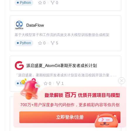
内存：8GB RAM（推荐16GB）
0
0
Python
存储：20GB可用空间（含模型文件）
新手陷阱
：许多用户忽略Vulkan运行时环境安装，导致程
序启动失败。请确保安装最新显卡驱动并验证Vulkan支持
DataFlow
（可通过
vulkaninfo
命令检查）。
基于大模型算子和工作流的高效文本大模型训练数据合成框架
快速安装流程
0
5
Python
克隆项目仓库
git 
clone
源启盛夏_AtomGit暑期开发者成长计划
安装依赖包
「源启盛夏」暑期校园开发者成长计划旨在激活校园开源力量，通过积分激励、认证扶持、资源倾斜等形式，引导高校组织和开发者完成「入驻 — 建项目 — 做贡献 — 获认证 — 得资源」的完整闭环。无论你是想带领社团入驻平台的组织者，还是希望用代码贡献证明自己的开发者，都能在这里找到属于你的成长路径。
0
1
Markdown
cd
sudo
700万+用户深度参与代码创作，更多精彩内容等你共创
py-xiaozhi
编译项目
基于Python的Xiaozhi AI，适用于想要完整Xiaozhi体验而无需拥有专用硬件的用户。
立即登录/注册
mkdir
 build && 
cd
 build

0
1
Python
cmake ..
