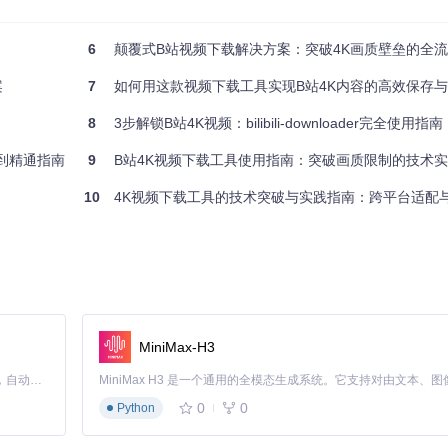
6
颠覆式B站视频下载解决方案：突破4K画质壁垒的全
TA字段作为身份凭证，决定了账号的访问权限。
案
7
如何用这款视频下载工具实现B站4K内容的高效保存
8
3步解锁B站4K视频：bilibili-downloader完全使用指南
入门到精通指南
9
B站4K视频下载工具使用指南：突破画质限制的技术
10
4K视频下载工具的技术突破与实践指南：跨平台适配与智能
MiniMax-H3
Claude Code 的开源替代方案。连接任意大模型，编辑代码，运行命令，自动验证 — 全自动执行。用 Rust 构建，极致性能。 ｜ An open-source alternative to Claude Code. Connect any LLM, edit code, run commands, and verify changes — autonomously. Built in Rust for speed. Get Started
0
0
Python