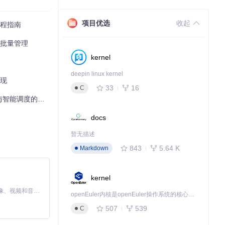
项目优选
收起
流程指南
与批量管理
kernel
deepin linux kernel
实现
33
16
C
调度的价值创造
docs
暂无描述
843
5.64 K
Markdown
kernel
MiniMax H3 是一个通用的全模态生成系统。它支持对由文本、图像、视频和音频组成的多模态上下文进行统一理解，并能生成分辨率高达 2K、时长可达 15 秒的带原生立体声音频的视频。得益于面向任务泛化的系统设计，H3 在预训练阶段就已具备广泛的多模态上下文理解与生成能力，能够出色地执行复杂的多模态指令。
openEuler内核是openEuler操作系统的核心，既是系统性能与稳定性的基石，也是连接处理器、设备与服务的桥梁。
507
539
C