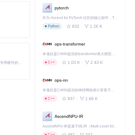
pytorch
作为 Ascend for PyTorch 社区的核心组件，TorchNPU 是昇腾专为 PyTorch 打造的深度学习适配插件，使 PyTorch 框架能够直接调用昇腾 NPU，为开发者提供昇腾 AI 处理器的超强算力。
832
1.26 K
Python
ops-transformer
本项目是CANN提供的transformer类大模型算子库，实现网络在NPU上加速计算。
1.03 K
2.43 K
C++
基于Python的Xiaozhi AI，适用于想要完整Xiaozhi体验而无需拥有专用硬件的用户。
ops-nn
本项目是CANN提供的神经网络类计算算子库，实现网络在NPU上加速计算。
837
1.66 K
C++
AscendNPU-IR
AscendNPU-IR是基于MLIR（Multi-Level Intermediate Representation）构建的，面向昇腾亲和算子编译时使用的中间表示，提供昇腾完备表达能力，通过编译优化提升昇腾AI处理器计算效率，支持通过生态框架使能昇腾AI处理器与深度调优
497
337
C++