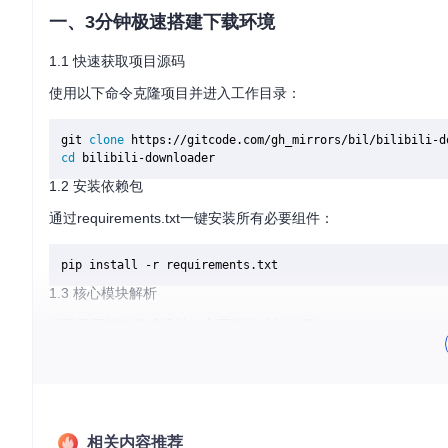
一、3分钟极速搭建下载环境
1.1 快速获取项目源码
使用以下命令克隆项目并进入工作目录：
git 
clone
cd
1.2 安装依赖包
通过requirements.txt一键安装所有必要组件：
1.3 核心模块解析
项目采用策略模式设计，主要模块功能如下：
main.py
- 程序入口，负责参数解析与任务调度
config.py
- 配置中心，管理Cookie与下载参数
strategy/
- 下载策略实现，支持番剧、普通视频等多种类型
models/
- 数据模型定义，处理视频元信息
相关内容推荐