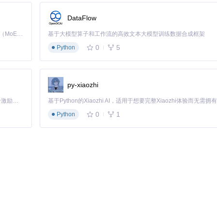
DataFlow
7ESf/
Kimi K3 是Kimi能力最强的模型：这是一个拥有 2.8 万亿参数的混合专家（MoE）模型，具备原生视觉理解能力，并支持 100 万 token 的上下文窗口。
基于大模型算子和工作流的高效文本大模型训练数据合成框架
7ESf?p=2
0
5
Python
py-xiaozhi
 完整合集
「源启盛夏」暑期校园开发者成长计划旨在激活校园开源力量，通过积分激励、认证扶持、资源倾斜等形式，引导高校组织和开发者完成「入驻 — 建项目 — 做贡献 — 获认证 — 得资源」的完整闭环。无论你是想带领社团入驻平台的组织者，还是希望用代码贡献证明自己的开发者，都能在这里找到属于你的成长路径。
 
# 指定单集
0
1
Python
。