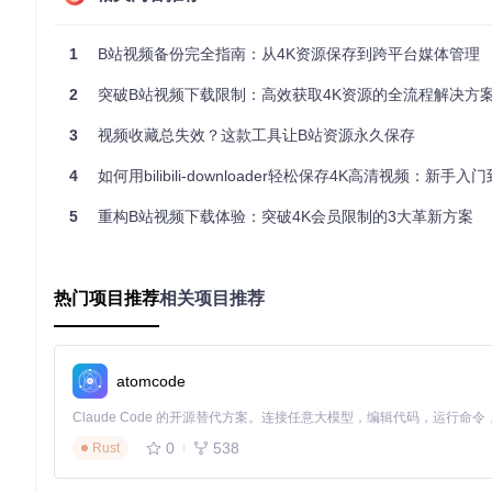
二、5步完成身份验证配置
1
B站视频备份完全指南：从4K资源保存到跨平台媒体管理
2.1 Cookie获取全流程
要解锁4K画质下载权限，正确配置Cookie是关键。SESSDA
2
突破B站视频下载限制：高效获取4K资源的全流程解决方
3
视频收藏总失效？这款工具让B站资源永久保存
2.2 详细操作指南
4
如何用bilibili-downloader轻松保存4K高清视频：新手
登录B站账号并打开任意视频页面
按下F12打开开发者工具，切换到Network标签
5
重构B站视频下载体验：突破4K会员限制的3大革新方案
刷新页面，点击第一个网络请求
在请求头中找到Cookie字段，复制完整内容
打开config.py文件，粘贴Cookie值到对应配置项
2.3 配置文件示例
热门项目推荐
相关项目推荐
# config.py 核心配置
COOKIE = 
"你的完整Cookie字符串"
# 替换为实际获取的Cookie
QUALITY = 
"4k"
# 可选值: 480p, 720p, 1080p, 4k
atomcode
OUTPUT_PATH = 
"./downloads"
# 视频保存目录
三、高效视频下载实战技巧
0
538
Rust
3.1 链接格式与批量添加