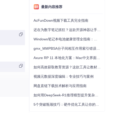
最新内容推荐
AcFunDown视频下载工具完全指南
还在为数字笔记抓狂？这款开源神器让手写批注效率提升300%
Windows笔记本电池健康管理全指南：从根源解决电池损耗问题
gmx_MMPBSA分子间相互作用索引错误的深度诊断与解决
Axure RP 11 本地化方案：Mac中文界面优化与原型设计工具汉化全指南
如何高效获取教育资源？这款工具让教材下载效率提升80%
视频元数据深度编辑：专业技巧与案例
网盘直链下载技术解析与应用指南
如何用DeepSeek-R1推理模型提升复杂任务解决能力：完整指南
5个突破瓶颈技巧：硬件优化工具让你的电脑性能提升30%