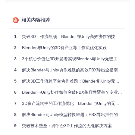
插件的核心功能是通过内置的坐标转换矩阵（用于解决不同软
件间的空间定位差异）实现Blender与Unity坐标系的无缝映
射。当启用导出功能时，插件自动执行以下转换：
相关内容推荐
将Blender的Z轴向上转换为Unity的Y轴向上
调整旋转顺序为Unity兼容的XYZ模式
1
突破3D工作流瓶颈：Blender与Unity高效协作的技术革新
应用100倍缩放因子补偿单位差异
2
Blender与Unity的3D资产互导工作流优化实践
这种转换通过Python API在导出过程中实时计算，避免了手动
调整可能产生的误差。
3
3个核心价值让3D开发者实现Blender与Unity无缝工作流解决方案
优化网格与动画数据导出
4
解决Blender与Unity协作难题的高效FBX导出全指南
插件对FBX格式进行了Unity专用优化，主要体现在：
5
解决3D工作流跨平台协作难题：Blender到Unity无缝导出工具实战指南
三角化处理：自动将N-gon多边形转换为三角形网格
骨骼过滤：仅导出参与变形的骨骼数据
6
Blender与Unity协作如何突破FBX兼容性壁垒？专业解决方案解析
动画压缩：采用与Unity兼容的关键帧采样算法
7
3D资产流转中的工作流优化：Blender与Unity的无缝协作方案
8
解决Blender到Unity模型转换难题：FBX导出插件的创新方案
构建高效的资产导出工作流
9
突破技术壁垒：跨平台3D工作流的无缝解决方案
配置插件基础环境