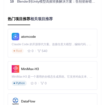
10
下载插件源码：
Blender到Unity模型高效转换解决方案：告别坐标错乱的FBX导出插件
git clone https://gitcode.com/gh
_mirrors/bl/blender-to-unity-fbx-exporter
打开Blender，进入"编辑 → 首选项 → 附加组件"
点击"安装..."按钮，选择下载的
blender-to-unity-fbx-
热门项目推荐
相关项目推荐
exporter.py
文件
勾选启用"Import-Export: Unity FBX format"插件
执行标准导出流程
完成安装后，通过专用导出通道执行资产导出：
atomcode
Claude Code 的开源替代方案。连接任意大模型，编辑代码，运行命令，自动验证 — 全自动执行。用 Rust 构建，极致性能。 ｜ An open-source alternative to Claude Code. Connect any LLM, edit code, run commands, and verify changes — autonomously. Built in Rust for speed. Get Started
在Blender中选择需要导出的模型或场景
打开"文件 → 导出 → Unity FBX (.fbx)"菜单
0
540
Rust
在导出对话框中配置参数
点击"Export Unity FBX"按钮完成导出
MiniMax-H3
配置高级导出参数
MiniMax H3 是一个通用的全模态生成系统。它支持对由文本、图像、视频和音频组成的多模态上下文进行统一理解，并能生成分辨率高达 2K、时长可达 15 秒的带原生立体声音频的视频。得益于面向任务泛化的系统设计，H3 在预训练阶段就已具备广泛的多模态上下文理解与生成能力，能够出色地执行复杂的多模态指令。
导出对话框提供三类关键配置选项：
0
0
Python
参数
核心选项
功能说明
类别
DataFlow
网格
将多边形转换为三角形网格，确保
三角化面