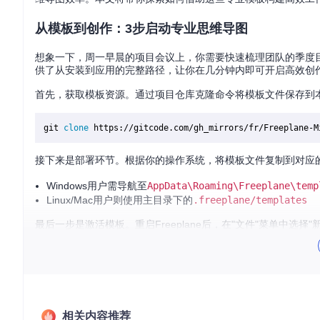
从模板到创作：3步启动专业思维导图
想象一下，周一早晨的项目会议上，你需要快速梳理团队的季度目标
供了从安装到应用的完整路径，让你在几分钟内即可开启高效创
首先，获取模板资源。通过项目仓库克隆命令将模板文件保存到
git 
clone
接下来是部署环节。根据你的操作系统，将模板文件复制到对应的Fr
Windows用户需导航至
AppData\Roaming\Freeplane\temp
Linux/Mac用户则使用主目录下的
.freeplane/templates
最后一步是激活模板。重启Freeplane后，在"文件"菜单中
可立即开始内容填充。
💡
实战小贴士
：将常用模板固定在模板菜单顶部，通过Freepl
场景化模板选择：让思维与工具精准匹配
相关内容推荐