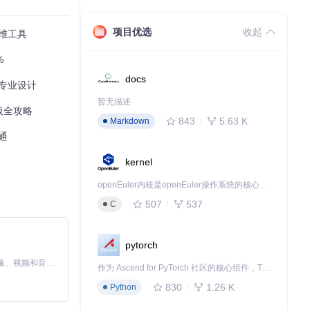
的需求。
项目优选
收起
思维工具
，特别适合呈
%
docs
815045b3008c1
到专业设计
es)
暂无描述
板全攻略
。
843
5.63 K
Markdown
通
kernel
流程中的每个环
openEuler内核是openEuler操作系统的核心，既是系统性能与稳定性的基石，也是连接处理器、设备与服务的桥梁。
815045b3008c1
507
537
C
les)
责任部门，大幅
pytorch
MiniMax H3 是一个通用的全模态生成系统。它支持对由文本、图像、视频和音频组成的多模态上下文进行统一理解，并能生成分辨率高达 2K、时长可达 15 秒的带原生立体声音频的视频。得益于面向任务泛化的系统设计，H3 在预训练阶段就已具备广泛的多模态上下文理解与生成能力，能够出色地执行复杂的多模态指令。
作为 Ascend for PyTorch 社区的核心组件，TorchNPU 是昇腾专为 PyTorch 打造的深度学习适配插件，使 PyTorch 框架能够直接调用昇腾 NPU，为开发者提供昇腾 AI 处理器的超强算力。
830
1.26 K
Python
的分支网络，特别