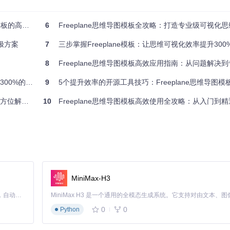
供了多样化的布局方案，从项目管理到创意构思，总有一款模板能完美适配你
工作流指南
6
Freeplane思维导图模板全攻略：打造专业级可视化
想选择。这种结构以中央主题为核心，向左右两侧延伸出对称的分支系统
极方案
7
三步掌握Freeplane模板：让思维可视化效率提升300
mirrors/fr/Freeplane-MindMap-Template/raw/d1cf7cecef7fcae71e
8
Freeplane思维导图模板高效应用指南：从问题解决
tures）/仿XMind：稳重 V2 左右双向.png?utm_source=gitcode_repo_fil
的实战指南
9
5个提升效率的开源工具技巧：Freeplane思维导图模
技术实现路径，中央主题放置产品愿景，清晰展现需求与实现的对应关系
解决方案
10
Freeplane思维导图模板高效使用全攻略：从入门到精
觉引导。浅蓝色线条与横向展开的节点布局，模拟了时间轴的流动感，让
mirrors/fr/Freeplane-MindMap-Template/raw/d1cf7cecef7fcae71e
ctures）/水平分支-浅蓝线+浅蓝线横底.png?utm_source=gitcode_repo_fi
新梳理SOP，将每个操作步骤转化为可视化节点，配合颜色编码区分不同
MiniMax-H3
Claude Code 的开源替代方案。连接任意大模型，编辑代码，运行命令，自动验证 — 全自动执行。用 Rust 构建，极致性能。 ｜ An open-source alternative to Claude Code. Connect any LLM, edit code, run commands, and verify changes — autonomously. Built in Rust for speed. Get Started
0
0
Python
分支模板以其流畅的曲线连接，模拟了思维的自然跳跃。深蓝色线条勾勒出有机