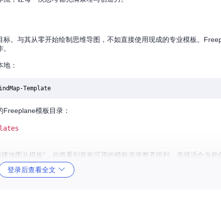
。与其从零开始绘制思维导图，不如直接使用现成的专业模板。Freepl
作。
本地：
eeplane模板目录：
lates
选择"新建地图从模板"，你将看到所有可用的模板选项整齐排列。选择适合当
登录后查看全文
ane的"模板管理"功能调整显示顺序，进一步缩短启动时间。