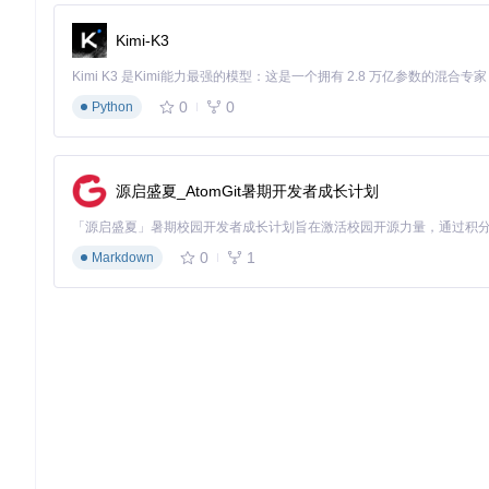
![Freeplane模板 创意构思贝塞尔曲线布局](https://raw.gitcode.com/g
Kimi-K3
c1a114def2d/模板（Template）/Seekladoom/预览图（Preview
💡
实战小贴士
：使用曲线分支时，可通过调整线条曲率来表达概
0
0
Python
模板应用全景：从日常任务到专业场景
Freeplane模板的价值不仅在于提供美观的布局，更在于其
源启盛夏_AtomGit暑期开发者成长计划
中发挥最大效能。
适用场景
推荐模板
效果特点
0
1
Markdown
战略规划
稳重V2左右双向
平衡呈现机遇与挑战，支持SW
会议记录
水平分支浅蓝线
按时间轴整理讨论要点，便于
创意写作
贝塞尔曲线深蓝
自由扩展联想链，捕捉非线性
项目管理
稳重改-宽六边形
突出里程碑节点，强化时间管
知识整理
活力改-六色线条
用颜色区分知识模块，建立知
你是否尝试过用思维导图整理学习笔记？选择稳重改-根节点模
兰亭中黑_GBK字体，既保证中文显示清晰，又通过色彩编码强