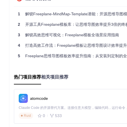
不同的工作场景需要不同的思维结构。Freeplane模板库提
左右双向布局：大型项目的全局视野
1
解锁Freeplane-MindMap-Template潜能：开源思维导图模板的高效
当你需要统筹复杂项目的多个模块时，左右双向布局模板成为理
现"优势-挑战"、"短期-长期"等对比性内容。
2
开源工具Freeplane模板库：让思维导图效率提升3倍的终
![Freeplane模板 项目管理左右双向布局](https://raw.gitcode.com/gh_
3
解锁高效思维可视化：Freeplane模板全场景应用指南
a114def2d/模板（Template）/Seekladoom/预览图（Preview Pic
4
打造高效工作流：Freeplane模板让思维导图设计效率提升300%
📌
重点应用
：产品规划会议中，左侧可列出功能需求，右侧对应
5
Freeplane思维导图模板效率提升指南：从安装到定制的全方位
水平分支结构：流程优化的线性思维
对于步骤化、时序性的任务梳理，水平分支模板提供了清晰的视
节一目了然。
热门项目推荐
相关项目推荐
![Freeplane模板 流程优化水平分支布局](https://raw.gitcode.com/gh_
a114def2d/模板（Template）/Seekladoom/预览图（Preview Pi
你是否遇到过流程文档晦涩难懂的问题？试试用水平分支模板重
atomcode
提升流程可读性。
贝塞尔曲线分支：创意构思的有机延伸
0
533
Rust
创意 brainstorming 需要灵活的思维空间，贝塞尔曲线
适合非结构化的灵感捕捉与关联思考。