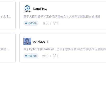
h_mirrors/fr/Freeplane-MindMap-Template/raw/d1cf7cecef7fcae7
DataFlow
 Pictures）/贝赛尔曲线分支+深蓝线横底.png?utm_source=gitcode_repo_f
Kimi K3 是Kimi能力最强的模型：这是一个拥有 2.8 万亿参数的混合专家（MoE）模型，具备原生视觉理解能力，并支持 100 万 token 的上下文窗口。
基于大模型算子和工作流的高效文本大模型训练数据合成框架
念间的关联强度，曲率越小表示关联越紧密，帮助团队成员直观理解创意
0
4
Python
针对不同应用场景的专业优化。以下是经过实践验证的模板应用指南，帮助你
py-xiaozhi
「源启盛夏」暑期校园开发者成长计划旨在激活校园开源力量，通过积分激励、认证扶持、资源倾斜等形式，引导高校组织和开发者完成「入驻 — 建项目 — 做贡献 — 获认证 — 得资源」的完整闭环。无论你是想带领社团入驻平台的组织者，还是希望用代码贡献证明自己的开发者，都能在这里找到属于你的成长路径。
0
1
Python
OT分析
会后追溯
灵感
理
识体系
板，将核心概念置于中央，二级节点采用不同颜色区分章节重点，配合字体
化记忆点。