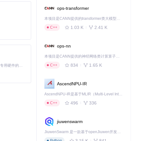
1e815045b3008
ops-transformer
iles)
本项目是CANN提供的transformer类大模型算子库，实现网络在NPU上加速计算。
间的逻辑关系。
1.03 K
2.41 K
C++
ops-nn
在各种工作场景
本项目是CANN提供的神经网络类计算算子库，实现网络在NPU上加速计算。
834
1.65 K
C++
基于Python的Xiaozhi AI，适用于想要完整Xiaozhi体验而无需拥有专用硬件的用户。
AscendNPU-IR
AscendNPU-IR是基于MLIR（Multi-Level Intermediate Representation）构建的，面向昇腾亲和算子编译时使用的中间表示，提供昇腾完备表达能力，通过编译优化提升昇腾AI处理器计算效率，支持通过生态框架使能昇腾AI处理器与深度调优
496
336
C++
jiuwenswarm
文件夹中的方正
JiuwenSwarm 是一款基于openJiuwen开发的智能AI Agent，它能够将大语言模型的强大能力，通过你日常使用的各类通讯应用，直接延伸至你的指尖。
3.15 K
841
Python