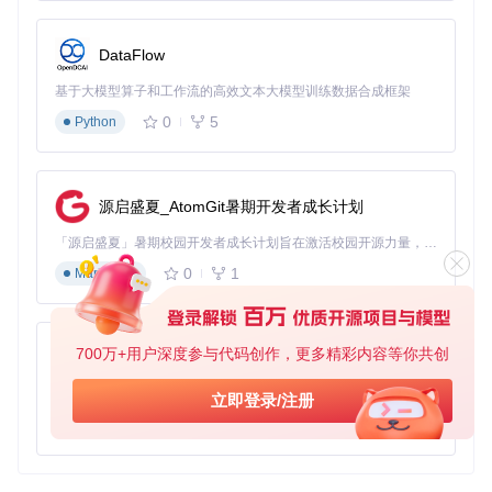
DataFlow
基于大模型算子和工作流的高效文本大模型训练数据合成框架
0
5
Python
源启盛夏_AtomGit暑期开发者成长计划
「源启盛夏」暑期校园开发者成长计划旨在激活校园开源力量，通过积分激励、认证扶持、资源倾斜等形式，引导高校组织和开发者完成「入驻 — 建项目 — 做贡献 — 获认证 — 得资源」的完整闭环。无论你是想带领社团入驻平台的组织者，还是希望用代码贡献证明自己的开发者，都能在这里找到属于你的成长路径。
0
1
Markdown
700万+用户深度参与代码创作，更多精彩内容等你共创
py-xiaozhi
基于Python的Xiaozhi AI，适用于想要完整Xiaozhi体验而无需拥有专用硬件的用户。
立即登录/注册
0
1
Python