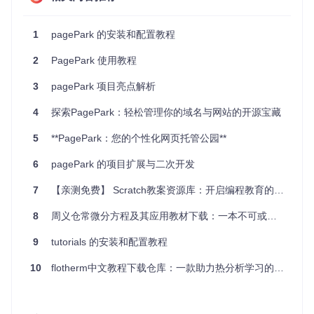
并处理请求。以下是
app.js
的基本结构：
1
pagePark 的安装和配置教程
const
 http = 
require
(
'http'
const
 fs = 
require
(
'fs'
2
PagePark 使用教程
const
 path = 
require
(
'path'
);

3
pagePark 项目亮点解析
const
 server = http.
createServer
(
(
req, res
) =>
 {

// 处理请求的逻辑
4
探索PagePark：轻松管理你的域名与网站的开源宝藏
});

5
**PagePark：您的个性化网页托管公园**
const
 port = process.
env
.
PORT
 || 
3000
;

server.
listen
(port, 
() =>
 {

6
pagePark 的项目扩展与二次开发
console
.
log
(
`Server running on port 
${port}
`
);

7
【亲测免费】 Scratch教案资源库：开启编程教育的新篇章
http
：Node.js 内置的 HTTP 模块。
8
周义仓常微分方程及其应用教材下载：一本不可或缺的学术伴侣
fs
：Node.js 内置的文件系统模块。
path
：Node.js 内置的路径处理模块。
9
tutorials 的安装和配置教程
server
：创建 HTTP 服务器实例。
port
：服务器监听的端口，默认是 3000。
10
flotherm中文教程下载仓库：一款助力热分析学习的宝藏资源
3. 项目的配置文件介绍