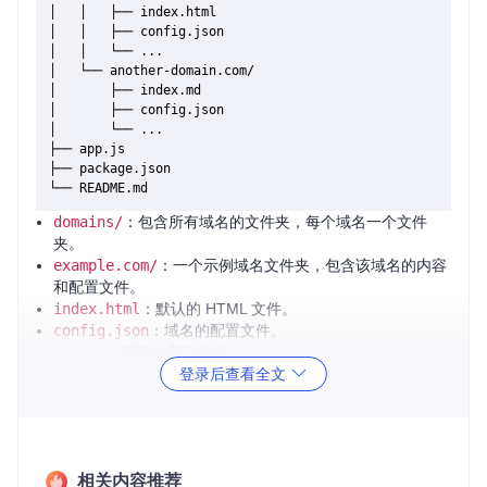
│   │   ├── index.html

│   │   ├── config.json

│   │   └── ...

│   └── another-domain.com/

│       ├── index.md

│       ├── config.json

│       └── ...

├── app.js

├── package.json

domains/
：包含所有域名的文件夹，每个域名一个文件
夹。
example.com/
：一个示例域名文件夹，包含该域名的内容
和配置文件。
index.html
：默认的 HTML 文件。
config.json
：域名的配置文件。
app.js
：项目的启动文件。
登录后查看全文
package.json
：Node.js 项目的依赖和脚本配置文件。
README.md
：项目说明文档。
2. 项目的启动文件介绍
相关内容推荐
app.js
是 PagePark 项目的启动文件。它负责初始化服务器