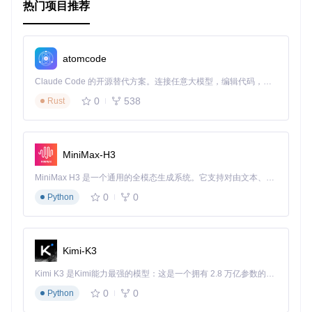
每个域名文件夹中都有一个
config.json
文件，用于配置该
热门项目推荐
域名的行为。以下是一个示例
config.json
文件的内容：
{
atomcode
"flProcessScriptFiles"
:
true
,
"flHiddenFilesCheck"
:
false
,
Claude Code 的开源替代方案。连接任意大模型，编辑代码，运行命令，自动验证 — 全自动执行。用 Rust 构建，极致性能。 ｜ An open-source alternative to Claude Code. Connect any LLM, edit code, run commands, and verify changes — autonomously. Built in Rust for speed. Get Started
"urlSiteContents"
:
"https://example.com/content"
}
0
538
Rust
flProcessScriptFiles
：是否处理脚本文件，默认为
fa
lse
。
flHiddenFilesCheck
：是否检查隐藏文件，默认为
fals
MiniMax-H3
e
。
urlSiteContents
：域名内容的远程 URL。
MiniMax H3 是一个通用的全模态生成系统。它支持对由文本、图像、视频和音频组成的多模态上下文进行统一理解，并能生成分辨率高达 2K、时长可达 15 秒的带原生立体声音频的视频。得益于面向任务泛化的系统设计，H3 在预训练阶段就已具备广泛的多模态上下文理解与生成能力，能够出色地执行复杂的多模态指令。
0
0
Python
config.json
文件中的配置项可以控制域名的各种行为，例
如是否处理脚本文件、是否检查隐藏文件以及域名内容的远程
URL 等。
通过以上内容，您可以了解 PagePark 项目的基本结构、启动
Kimi-K3
文件和配置文件的使用方法。希望这篇教程对您有所帮助！
Kimi K3 是Kimi能力最强的模型：这是一个拥有 2.8 万亿参数的混合专家（MoE）模型，具备原生视觉理解能力，并支持 100 万 token 的上下文窗口。
0
0
Python