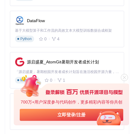
核心插件采用智能检测机制，90%的场景无需任何配置即可自
动生效。普通玩家无需了解底层技术，只需将插件放入指定目
录即可享受效果。
DataFlow
全版本兼容支持
基于大模型算子和工作流的高效文本大模型训练数据合成框架
覆盖Unity 5.x到2023.x全版本，同时支持Mono和IL2CPP（Un
ity的高性能原生代码转换技术）两种编译方式，确保新老游戏
0
4
Python
都能找到适配方案。
轻量级性能设计
源启盛夏_AtomGit暑期开发者成长计划
所有插件采用延迟加载和按需处理机制，运行时CPU占用低于
3%，内存占用控制在10MB以内，避免影响游戏帧率和加载速
「源启盛夏」暑期校园开发者成长计划旨在激活校园开源力量，通过积分激励、认证扶持、资源倾斜等形式，引导高校组织和开发者完成「入驻 — 建项目 — 做贡献 — 获认证 — 得资源」的完整闭环。无论你是想带领社团入驻平台的组织者，还是希望用代码贡献证明自己的开发者，都能在这里找到属于你的成长路径。
度。
0
1
Markdown
选择：根据游戏特征匹配工具
决策指南：四步选择合适工具
700万+用户深度参与代码创作，更多精彩内容等你共创
py-xiaozhi
确认游戏引擎版本
基于Python的Xiaozhi AI，适用于想要完整Xiaozhi体验而无需拥有专用硬件的用户。
立即登录/注册
Unity 2019以下：优先选择基础版插件
0
1
Python
Unity 2019以上：可使用组合网格专项工具