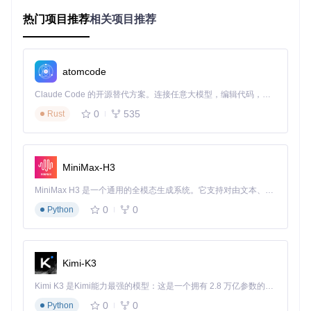
特征描述
：通过自定义着色器实时渲染马赛克效果，遮挡区域
热门项目推荐
相关项目推荐
会随模型变形而变化
检测方法
：近距离观察可见像素块动态变化，切换视角时遮挡
边缘会重新计算
推荐工具
：ShaderReplaceDemosaic
atomcode
模型遮挡型遮挡
Claude Code 的开源替代方案。连接任意大模型，编辑代码，运行命令，自动验证 — 全自动执行。用 Rust 构建，极致性能。 ｜ An open-source alternative to Claude Code. Connect any LLM, edit code, run commands, and verify changes — autonomously. Built in Rust for speed. Get Started
特征描述
：使用独立3D模型或组合网格实现物理遮挡，常见于
0
535
Rust
3D游戏场景
检测方法
：遮挡物有明显厚度感，可通过碰撞检测或视角移动
确认空间位置
推荐工具
：CombinedMeshDemosaic、MaterialReplaceDem
MiniMax-H3
osaic
MiniMax H3 是一个通用的全模态生成系统。它支持对由文本、图像、视频和音频组成的多模态上下文进行统一理解，并能生成分辨率高达 2K、时长可达 15 秒的带原生立体声音频的视频。得益于面向任务泛化的系统设计，H3 在预训练阶段就已具备广泛的多模态上下文理解与生成能力，能够出色地执行复杂的多模态指令。
价值：开源工具包的四大核心优势
0
0
Python
模块化架构设计
每个插件针对特定技术场景优化，避免"一刀切"方案的局限
性。就像专业医生不会用同一处方治疗所有疾病，用户可根据
Kimi-K3
游戏特征精准选择工具。
Kimi K3 是Kimi能力最强的模型：这是一个拥有 2.8 万亿参数的混合专家（MoE）模型，具备原生视觉理解能力，并支持 100 万 token 的上下文窗口。
零配置开箱即用
0
0
Python