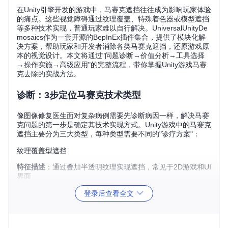
在Unity引擎开发的游戏中，马赛克遮挡往往成为影响玩家体验
的痛点。这些视觉障碍通过纹理覆盖、特殊着色器或模型遮挡
等多种技术实现，普通玩家难以自行解决。UniversalUnityDe
mosaics作为一套开源的BepInEx插件集合，提供了模块化解
决方案，帮助玩家和开发者消除各类马赛克遮挡，还原游戏原
本的视觉设计。本文将通过"问题诊断→价值分析→工具选择
→操作实施→高级应用"的完整流程，带你掌握Unity游戏马赛
克去除的实战方法。
诊断：3步定位马赛克技术类型
像图像修复医生面对复杂病例需要先诊断病因一样，解决马赛
克问题的第一步是确定其技术实现方式。Unity游戏中的马赛克
遮挡主要分为三大类型，每种类型需要不同的"诊疗方案"：
纹理覆盖型遮挡
特征描述
：通过叠加半透明纹理实现遮挡，常见于2D游戏和UI
界面
检测方法
：暂停游戏时遮挡图案不随视角变化，材质检查可见
登录后查看全文
明显的重复纹理
推荐工具
：DumbRendererDemosaic系列
着色器计算型遮挡