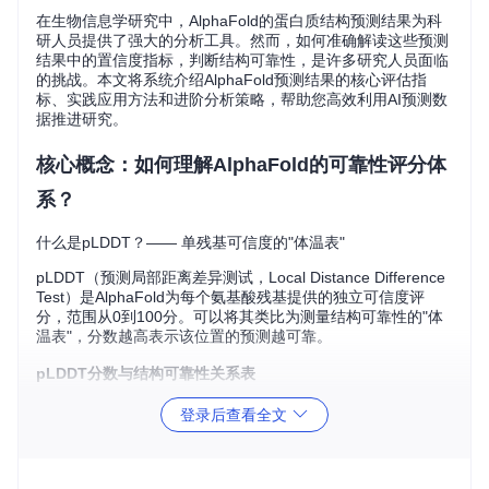
在生物信息学研究中，AlphaFold的蛋白质结构预测结果为科
研人员提供了强大的分析工具。然而，如何准确解读这些预测
结果中的置信度指标，判断结构可靠性，是许多研究人员面临
的挑战。本文将系统介绍AlphaFold预测结果的核心评估指
标、实践应用方法和进阶分析策略，帮助您高效利用AI预测数
据推进研究。
核心概念：如何理解AlphaFold的可靠性评分体
系？
什么是pLDDT？—— 单残基可信度的"体温表"
pLDDT（预测局部距离差异测试，Local Distance Difference
Test）是AlphaFold为每个氨基酸残基提供的独立可信度评
分，范围从0到100分。可以将其类比为测量结构可靠性的"体
温表"，分数越高表示该位置的预测越可靠。
pLDDT分数与结构可靠性关系表
登录后查看全文
分
数
颜色
可靠性
结构特征
适用研究场景
范
标识
等级
围