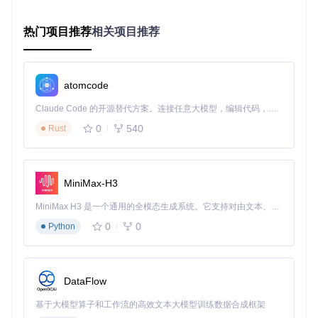
图1：AlphaFold预测结果与实验结构对比（蛋白质结构预测，
AlphaFold）
热门项目推荐
相关项目推荐
PAE矩阵特别适用于分析：
结构域边界识别
柔性连接区定位
atomcode
多亚基复合物的相互作用界面
Claude Code 的开源替代方案。连接任意大模型，编辑代码，运行命令，自动验证 — 全自动执行。用 Rust 构建，极致性能。 ｜ An open-source alternative to Claude Code. Connect any LLM, edit code, run commands, and verify changes — autonomously. Built in Rust for speed. Get Started
蛋白质-蛋白质相互作用位点
0
540
Rust
实践指南：如何基于AlphaFold结果开展研究？
如何识别适合药物设计的高可靠性区域？
MiniMax-H3
在药物开发研究中，识别高可靠性结构区域至关重要。通过pL
DDT分数，您可以快速定位适合药物设计的蛋白质区域：
MiniMax H3 是一个通用的全模态生成系统。它支持对由文本、图像、视频和音频组成的多模态上下文进行统一理解，并能生成分辨率高达 2K、时长可达 15 秒的带原生立体声音频的视频。得益于面向任务泛化的系统设计，H3 在预训练阶段就已具备广泛的多模态上下文理解与生成能力，能够出色地执行复杂的多模态指令。
0
0
Python
筛选高可信度区域
：选择连续pLDDT>90的区域，这些区
域原子位置误差小于1Å，适合精确的分子对接研究
验证结构保守性
：结合多序列比对，确认该区域在同源蛋
白中的保守性
DataFlow
分析结合口袋特性
：使用PyMOL等工具测量口袋体积、氢
键网络和疏水特性
基于大模型算子和工作流的高效文本大模型训练数据合成框架