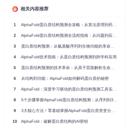
深蓝
极高可
原子位置误
活性位点分
90-
相关内容推荐
100
色
信度
差<1Å
析、分子对接
浅蓝
高可信
一般性功能分
70-
结构较稳定
90
色
度
析
1
AlphaFold蛋白质结构预测全攻略：从算法原理到药物研发应用
中等可
局部可能存
50-
黄色
表面性质分析
2
AlphaFold蛋白质结构预测全流程指南：从问题到应用的实践路径
70
信度
在构象变化
低可信
可能为内在
动态相互作用
3
蛋白质结构预测：从氨基酸序列到生物功能的革命性突破
0-5
红色
0
度/无序
无序区
研究
4
AlphaFold技术指南：从蛋白质结构预测到跨学科应用
pLDDT的计算逻辑在
alphafold/common/confidence.py
模块中
5
蛋白质结构预测的技术革命：从原子层面解析生命机制
实现，通过评估预测结构与集成模型中不同构象的一致性来确
定分数。
6
从结构到功能：AlphaFold如何解码蛋白质的秘密
PAE矩阵有什么用？—— 蛋白质结构的"社交网络图谱"
7
AlphaFold：深度学习驱动的蛋白质结构预测工具实战指南
PAE（预测对齐误差，Predicted Aligned Error）是一个N×N的
矩阵，用于评估蛋白质不同残基对之间的相对位置可靠性。可
8
5个步骤掌握AlphaFold蛋白质结构预测：从序列到3D模型的高效实践指南
以将其理解为蛋白质结构的"社交网络图谱"，矩阵中每个点表
示两个残基位置之间的"社交距离"——值越小表示它们的相对
9
3大核心方法！零基础掌握AlphaFold蛋白质突变分析与结构预测
位置关系越可靠。
10
AlphaFold：破解蛋白质结构的AI密钥