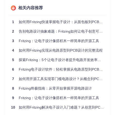
的全流程
相关内容推荐
这种设计方法将电子设计的学习曲线降低了60%以上，据社区
反馈，零基础用户平均只需3小时即可完成第一个功能电路的
设计。
1
如何用Fritzing快速掌握电子设计：从面包板到PCB的完整指南 🚀
核心价值何在？Fritzing解决的三大设计痛点
2
告别电路设计抽象难题：Fritzing如何让电子创意可视化落地
在电子设计过程中，工程师和爱好者常面临三大挑战：设计直
3
Fritzing：让电子设计像搭积木一样简单的开源工具
观性差、元件管理复杂、设计验证困难。Fritzing通过针对性
的功能设计，为这些问题提供了切实可行的解决方案。
4
如何用Fritzing实现从电路原型到PCB设计的完整流程
痛点一：抽象概念与物理实现的鸿沟
5
探索Fritzing：5个让电子设计者提升电路开发效率的实用指南
传统设计工具要求用户在脑海中完成从电路符号到实际连接的
6
Fritzing电子设计软件：轻松掌握从电路原型到PCB的完整流程
转换，而Fritzing的
面包板视图
直接模拟实验室操作，用户可
以像在真实面包板上一样放置元件、连接导线，所见即所得的
7
如何用开源工具实现零门槛电路设计？从概念到PCB的完整路径
设计方式消除了抽象思考的负担。
痛点二：元件引脚管理混乱
8
Fritzing终极指南：从零开始掌握开源电路设计
复杂集成电路往往有数十个引脚，传统工具需要手动记录每个
9
Fritzing：让电子设计像搭积木一样简单的开源工具
引脚的功能和连接关系。Fritzing的
智能引脚管理系统
允许用
户为每个引脚设置名称、ID、类型和描述，通过可视化界面直
10
如何用Fritzing解决电子设计入门难题？从创意到PCB的可视化解决方案
观管理引脚连接。