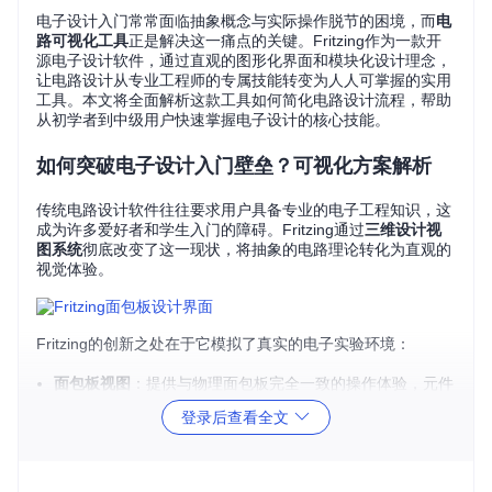
电子设计入门常常面临抽象概念与实际操作脱节的困境，而
电
路可视化工具
正是解决这一痛点的关键。Fritzing作为一款开
源电子设计软件，通过直观的图形化界面和模块化设计理念，
让电路设计从专业工程师的专属技能转变为人人可掌握的实用
工具。本文将全面解析这款工具如何简化电路设计流程，帮助
从初学者到中级用户快速掌握电子设计的核心技能。
如何突破电子设计入门壁垒？可视化方案解析
传统电路设计软件往往要求用户具备专业的电子工程知识，这
成为许多爱好者和学生入门的障碍。Fritzing通过
三维设计视
图系统
彻底改变了这一现状，将抽象的电路理论转化为直观的
视觉体验。
Fritzing的创新之处在于它模拟了真实的电子实验环境：
面包板视图
：提供与物理面包板完全一致的操作体验，元件
可直接拖拽放置，导线连接所见即所得
登录后查看全文
原理图视图
：自动生成符合行业标准的电路原理图，便于专
业交流和文档保存
PCB视图
：无缝过渡到印刷电路板设计，支持从原型到生产