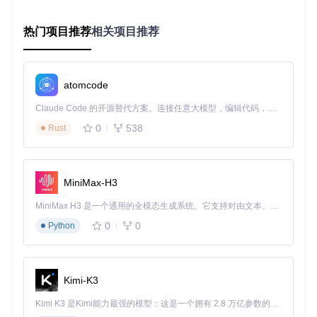
热门项目推荐
相关项目推荐
痛点三：设计验证流程繁琐
设计完成后验证电路正确性通常需要额外的仿真工具，而Fritzi
ng内置了
实时设计规则检查
功能，在设计过程中自动检测常见
的连接错误，如短路、未连接的引脚和不兼容的元件组合，大
atomcode
大提高了设计可靠性。
Claude Code 的开源替代方案。连接任意大模型，编辑代码，运行命令，自动验证 — 全自动执行。用 Rust 构建，极致性能。 ｜ An open-source alternative to Claude Code. Connect any LLM, edit code, run commands, and verify changes — autonomously. Built in Rust for speed. Get Started
哪些场景最适合使用Fritzing？典型应用解析
0
538
Rust
Fritzing的灵活性使其在多个领域都能发挥重要作用。无论是
教育环境、创客项目还是小型企业的产品开发，它都能提供恰
到好处的功能支持，同时保持操作的简洁性。
MiniMax-H3
教育领域：理论与实践的桥梁
MiniMax H3 是一个通用的全模态生成系统。它支持对由文本、图像、视频和音频组成的多模态上下文进行统一理解，并能生成分辨率高达 2K、时长可达 15 秒的带原生立体声音频的视频。得益于面向任务泛化的系统设计，H3 在预训练阶段就已具备广泛的多模态上下文理解与生成能力，能够出色地执行复杂的多模态指令。
在电子教学中，Fritzing已成为连接课堂理论与实验室实践的
0
0
Python
理想工具。教师可以使用它创建互动式教学材料，学生则能通
过实际操作加深对电路原理的理解。特别是在以下方面表现突
出：
Kimi-K3
基础电路概念教学（如欧姆定律、串联/并联电路）
微控制器编程前的电路验证
Kimi K3 是Kimi能力最强的模型：这是一个拥有 2.8 万亿参数的混合专家（MoE）模型，具备原生视觉理解能力，并支持 100 万 token 的上下文窗口。
实验报告中的电路可视化展示