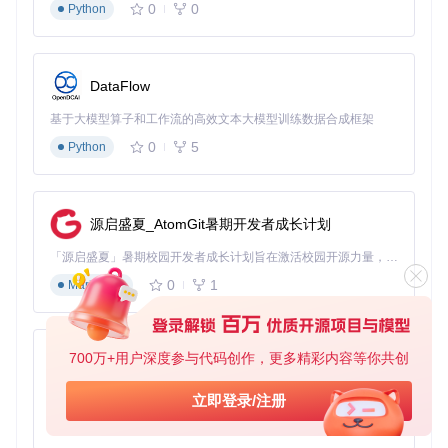
0
0
Python
创客项目：从创意到原型的快速迭代
对于DIY爱好者和创客而言，Fritzing是将创意转化为实际原型
的得力助手。其丰富的元件库涵盖了Arduino、Raspberry Pi
等主流开发平台，支持从简单LED电路到复杂物联网设备的设
DataFlow
计需求。创客们特别青睐其：
基于大模型算子和工作流的高效文本大模型训练数据合成框架
快速原型设计能力
0
5
Python
与开源硬件生态的良好兼容性
设计文件的社区分享功能
产品开发：小批量生产的设计工具
源启盛夏_AtomGit暑期开发者成长计划
小型企业和初创公司可以利用Fritzing完成产品从概念到原型
的设计过程。通过PCB视图生成的设计文件可直接用于生产，
「源启盛夏」暑期校园开发者成长计划旨在激活校园开源力量，通过积分激励、认证扶持、资源倾斜等形式，引导高校组织和开发者完成「入驻 — 建项目 — 做贡献 — 获认证 — 得资源」的完整闭环。无论你是想带领社团入驻平台的组织者，还是希望用代码贡献证明自己的开发者，都能在这里找到属于你的成长路径。
支持标准的Gerber文件导出，满足小批量生产需求，大大降低
了产品开发的门槛。
0
1
Markdown
如何快速上手Fritzing？从零开始的实践指南
700万+用户深度参与代码创作，更多精彩内容等你共创
开始使用Fritzing进行电路设计并不需要深厚的电子知识，按
py-xiaozhi
照以下步骤，即使是完全的初学者也能在短时间内完成第一个
基于Python的Xiaozhi AI，适用于想要完整Xiaozhi体验而无需拥有专用硬件的用户。
电路设计项目。
立即登录/注册
0
1
Python
环境搭建与项目获取