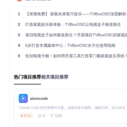
家庭共享方案：一人收藏全家共享
目标
：实现家庭成员间的媒体内容共享。
操作
：在“家庭共享”
1
【亲测免费】 探索未来客厅娱乐——TVBoxOSC深度解析与
媒体内容，丰富家庭娱乐生活。
2
打造家庭娱乐新体验：TVBoxOSC让电视盒子焕发新生
儿童模式方案：为孩子打造安全的观看环境
3
老旧电视盒子如何焕发新生？开源项目TVBoxOSC的家庭娱
目标
：过滤不适合儿童的内容，控制观看时间。
操作
：开启“儿
容，避免沉迷电视。
4
5步打造专属媒体中心：TVBoxOSC全方位使用指南
远程控制设置教程：让控制更便捷
5
告别电视卡顿！如何用开源工具打造零门槛家庭娱乐系统
手机远程控制：摆脱遥控器束缚
目标
：用手机替代遥控器操作TVBoxOSC。
操作
：在手机上下载
热门项目推荐
相关项目推荐
果
：可以用手机实现语音控制、手势操作等功能，躺着也能轻松
语音控制设置：解放双手的操作方式
目标
：通过语音指令控制TVBoxOSC。
操作
：在设置中开启“语
atomcode
播放”等，即可实现相应操作。
进阶技巧：释放TVBoxOSC的全部潜力
0
538
Rust
3步解锁隐藏功能：打造个性化界面