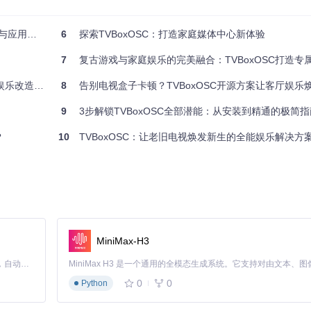
设置中，添加家庭成员账号，设置共享权限。
预期结果
：家庭成员可以互相
应用推荐
6
探索TVBoxOSC：打造家庭媒体中心新体验
7
复古游戏与家庭娱乐的完美融合：TVBoxOSC打造专
乐改造指南
8
告别电视盒子卡顿？TVBoxOSC开源方案让客厅娱乐
童模式”，设置内容过滤级别和观看时长限制。
预期结果
：孩子只能观看适
9
3步解锁TVBoxOSC全部潜能：从安装到精通的极简指
？
10
TVBoxOSC：让老旧电视焕发新生的全能娱乐解决方
TVBoxOSC配套应用，与电视盒子连接在同一网络下，打开应用即可进
换台。
音控制”功能，按照提示完成语音训练。
预期结果
：只需说出指令，如“打开
MiniMax-H3
Claude Code 的开源替代方案。连接任意大模型，编辑代码，运行命令，自动验证 — 全自动执行。用 Rust 构建，极致性能。 ｜ An open-source alternative to Claude Code. Connect any LLM, edit code, run commands, and verify changes — autonomously. Built in Rust for speed. Get Started
0
0
Python