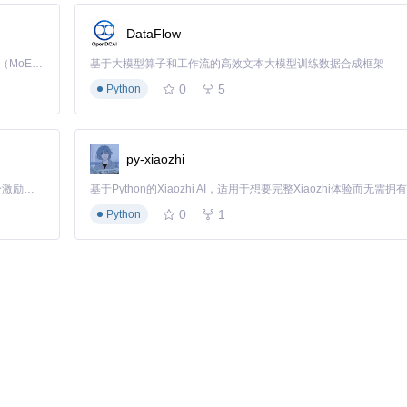
设置-界面设置”；2. 选择喜欢的主题风格；3. 拖拽调整模块位置。
预期结果
DataFlow
用运行速度，建议选择适配性较好的主题。
Kimi K3 是Kimi能力最强的模型：这是一个拥有 2.8 万亿参数的混合专家（MoE）模型，具备原生视觉理解能力，并支持 100 万 token 的上下文窗口。
基于大模型算子和工作流的高效文本大模型训练数据合成框架
0
5
Python
 调整音效模式；3. 设置字幕样式；4. 开启倍速播放；5. 使用画中画功能。
py-xiaozhi
自动播放照片，成为一个动态的家庭相册，记录美好回忆。
「源启盛夏」暑期校园开发者成长计划旨在激活校园开源力量，通过积分激励、认证扶持、资源倾斜等形式，引导高校组织和开发者完成「入驻 — 建项目 — 做贡献 — 获认证 — 得资源」的完整闭环。无论你是想带领社团入驻平台的组织者，还是希望用代码贡献证明自己的开发者，都能在这里找到属于你的成长路径。
0
1
Python
节目，即使你不在家也不会错过精彩内容。