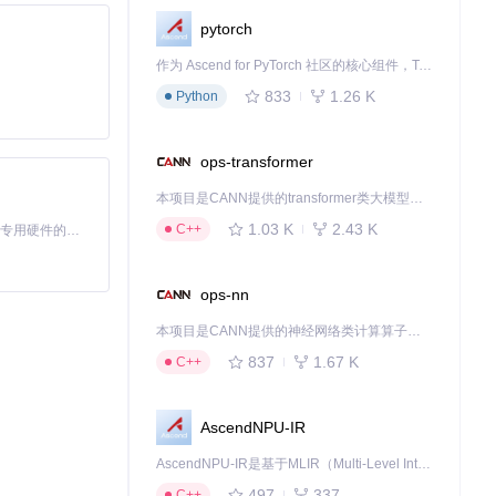
：界面风格焕然
pytorch
作为 Ascend for PyTorch 社区的核心组件，TorchNPU 是昇腾专为 PyTorch 打造的深度学习适配插件，使 PyTorch 框架能够直接调用昇腾 NPU，为开发者提供昇腾 AI 处理器的超强算力。
833
1.26 K
Python
预期结果
：观影
ops-transformer
本项目是CANN提供的transformer类大模型算子库，实现网络在NPU上加速计算。
1.03 K
2.43 K
C++
基于Python的Xiaozhi AI，适用于想要完整Xiaozhi体验而无需拥有专用硬件的用户。
ops-nn
本项目是CANN提供的神经网络类计算算子库，实现网络在NPU上加速计算。
837
1.67 K
C++
AscendNPU-IR
AscendNPU-IR是基于MLIR（Multi-Level Intermediate Representation）构建的，面向昇腾亲和算子编译时使用的中间表示，提供昇腾完备表达能力，通过编译优化提升昇腾AI处理器计算效率，支持通过生态框架使能昇腾AI处理器与深度调优
497
337
C++