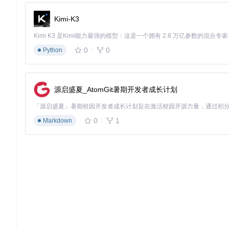
目标
：自定义TVBoxOSC的界面布局和主题。
操作
：1. 进入“
Kimi-K3
一新，更符合个人使用习惯。 ⚠️注意：部分主题可能会影响应
5种高级播放技巧：提升观影体验
0
0
Python
目标
：优化视频播放效果。
操作
：1. 开启“画质增强”功能；2.
体验得到显著提升，如⚡画面清晰度提升30%，音质更加立体。
创新用法一：家庭相册自动播放
源启盛夏_AtomGit暑期开发者成长计划
将家庭照片上传到TVBoxOSC，设置为屏保，电视在闲置时会
创新用法二：智能定时录制
0
1
Markdown
提前设置好喜欢的电视节目播出时间，TVBoxOSC会自动录制
问题排查：解决使用中的常见难题
安装失败的3种解决方法
检查设备存储空间是否充足（至少需要200MB空闲空间）
确认安装包完整性，重新下载尝试
重启设备后再次安装
播放卡顿的4个优化方向
在设置中降低视频画质