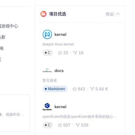
访问对方收藏的
项目优选
收起
属游戏中心
kernel
焕新
合其年龄的内
deepin linux kernel
南
33
16
C
案
docs
行控制。
预期结
暂无描述
843
5.64 K
Markdown
电影频道”“暂停
kernel
MiniMax H3 是一个通用的全模态生成系统。它支持对由文本、图像、视频和音频组成的多模态上下文进行统一理解，并能生成分辨率高达 2K、时长可达 15 秒的带原生立体声音频的视频。得益于面向任务泛化的系统设计，H3 在预训练阶段就已具备广泛的多模态上下文理解与生成能力，能够出色地执行复杂的多模态指令。
openEuler内核是openEuler操作系统的核心，既是系统性能与稳定性的基石，也是连接处理器、设备与服务的桥梁。
507
539
C