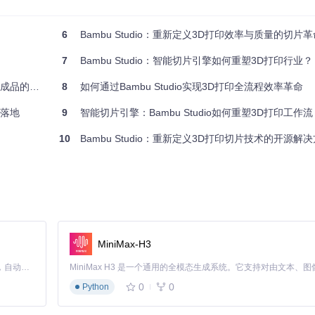
6
Bambu Studio：重新定义3D打印效率与质量的切片革
7
Bambu Studio：智能切片引擎如何重塑3D打印行业？
全链路优化
8
如何通过Bambu Studio实现3D打印全流程效率革命
景落地
9
智能切片引擎：Bambu Studio如何重塑3D打印工作流
间的平滑切换。在多喷头打印中，系统会自动计算最佳换料顺序，减少废料生成
10
Bambu Studio：重新定义3D打印切片技术的开源解
MiniMax-H3
Claude Code 的开源替代方案。连接任意大模型，编辑代码，运行命令，自动验证 — 全自动执行。用 Rust 构建，极致性能。 ｜ An open-source alternative to Claude Code. Connect any LLM, edit code, run commands, and verify changes — autonomously. Built in Rust for speed. Get Started
理
0
0
Python
针对电子产品外壳等精密零件，软件的
公差补偿系统
能自动调整尺寸，确