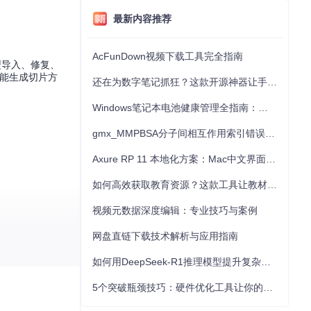
最新内容推荐
AcFunDown视频下载工具完全指南
型导入、修复、
智能生成切片方
还在为数字笔记抓狂？这款开源神器让手写批注效率提升300%
Windows笔记本电池健康管理全指南：从根源解决电池损耗问题
gmx_MMPBSA分子间相互作用索引错误的深度诊断与解决
Axure RP 11 本地化方案：Mac中文界面优化与原型设计工具汉化全指南
如何高效获取教育资源？这款工具让教材下载效率提升80%
视频元数据深度编辑：专业技巧与案例
网盘直链下载技术解析与应用指南
如何用DeepSeek-R1推理模型提升复杂任务解决能力：完整指南
分层厚度：在平
5个突破瓶颈技巧：硬件优化工具让你的电脑性能提升30%
面粗糙度降低4