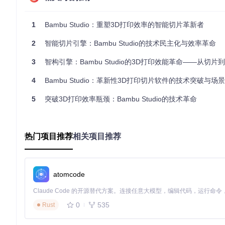
智能支撑生成系统
1
Bambu Studio：重塑3D打印效率的智能切片革新者
针对悬垂结构打印难题，软件内置
混合支撑体系
：
2
智能切片引擎：Bambu Studio的技术民主化与效率革命
树状支撑：减少材料消耗60%，拆除难度降低75%
网格支撑：提高大跨度结构稳定性，成功率提升至98%
3
智构引擎：Bambu Studio的3D打印效能革命——从切片到成品的
自定义支撑：允许用户手动调整支撑密度与接触面积
多材料协同打印技术
4
Bambu Studio：革新性3D打印切片软件的技术突破与场
通过
色彩过渡优化算法
，Bambu Studio实现了不同材料
5
突破3D打印效率瓶颈：Bambu Studio的技术革命
术使多材料打印的准备时间缩短50%，材料浪费减少35%。
图2：打印机喷头细节展示，支持多材料精准切换
热门项目推荐
相关项目推荐
场景实践：四大应用领域解决方案
教育场景：零基础教学工具包
atomcode
模型库集成
：内置100+教学模型，涵盖几何形状到机械结构
参数锁定功能
：教师可预设安全打印参数，防止误操作
进度可视化
：通过3D预览展示每层打印效果，帮助理解打印原
0
535
产品设计：快速原型验证
Rust
设计师可利用
实时切片预览
功能，在调整参数时即时查看效果。