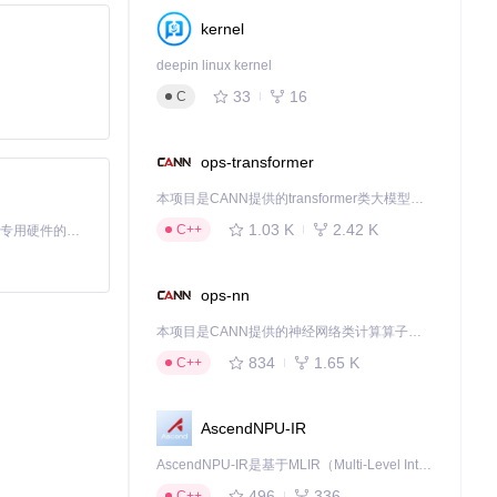
kernel
deepin linux kernel
33
16
C
ops-transformer
1.2mm的线宽
本项目是CANN提供的transformer类大模型算子库，实现网络在NPU上加速计算。
1.03 K
2.42 K
C++
基于Python的Xiaozhi AI，适用于想要完整Xiaozhi体验而无需拥有专用硬件的用户。
ops-nn
本项目是CANN提供的神经网络类计算算子库，实现网络在NPU上加速计算。
834
1.65 K
C++
AscendNPU-IR
AscendNPU-IR是基于MLIR（Multi-Level Intermediate Representation）构建的，面向昇腾亲和算子编译时使用的中间表示，提供昇腾完备表达能力，通过编译优化提升昇腾AI处理器计算效率，支持通过生态框架使能昇腾AI处理器与深度调优
496
336
C++