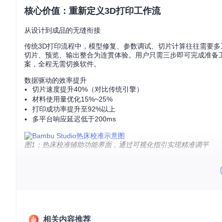
核心价值：重新定义3D打印工作流
从设计到成品的无缝衔接
传统3D打印流程中，模型修复、参数调试、切片计算往往需要多工具协
切片、预览、输出整合为连贯体验。用户只需三步即可完成准备工作
案，全程无需切换软件。
数据驱动的效率提升
切片速度提升40%（对比传统引擎）
材料使用量优化15%~25%
打印成功率提升至92%以上
多平台响应延迟低于200ms
图1：热床校准辅助功能界面，通过可视化指引实现精准调平
技术突破：三大核心引擎解析
自适应切片引擎
传统切片软件采用固定层高切片，导致复杂模型表面质量与打印时间难以
坦区域使用0.2mm层高加速打印，在细节区域切换至0.05m
0%。
相关内容推荐