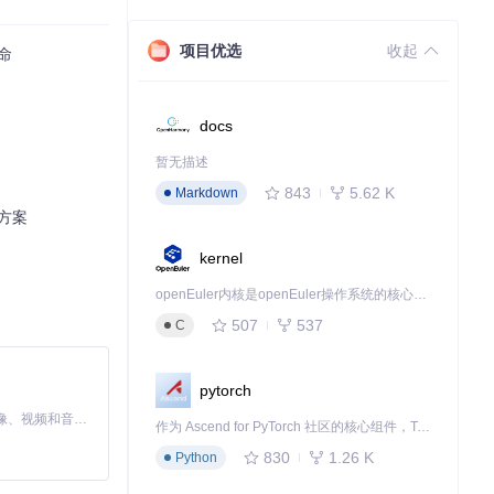
项目优选
收起
命
docs
暂无描述
843
5.62 K
Markdown
。测试表明，该技
决方案
kernel
openEuler内核是openEuler操作系统的核心，既是系统性能与稳定性的基石，也是连接处理器、设备与服务的桥梁。
507
537
C
pytorch
MiniMax H3 是一个通用的全模态生成系统。它支持对由文本、图像、视频和音频组成的多模态上下文进行统一理解，并能生成分辨率高达 2K、时长可达 15 秒的带原生立体声音频的视频。得益于面向任务泛化的系统设计，H3 在预训练阶段就已具备广泛的多模态上下文理解与生成能力，能够出色地执行复杂的多模态指令。
作为 Ascend for PyTorch 社区的核心组件，TorchNPU 是昇腾专为 PyTorch 打造的深度学习适配插件，使 PyTorch 框架能够直接调用昇腾 NPU，为开发者提供昇腾 AI 处理器的超强算力。
830
1.26 K
Python
保打印件与电子