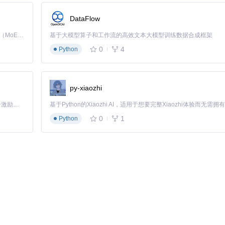
DataFlow
Kimi K3 是Kimi能力最强的模型：这是一个拥有 2.8 万亿参数的混合专家（MoE）模型，具备原生视觉理解能力，并支持 100 万 token 的上下文窗口。
基于大模型算子和工作流的高效文本大模型训练数据合成框架
提升60%
0
4
Python
转化为3D浮雕效果。配合
可变线宽技术
，能在同一模型上实现从0.1mm到
py-xiaozhi
「源启盛夏」暑期校园开发者成长计划旨在激活校园开源力量，通过积分激励、认证扶持、资源倾斜等形式，引导高校组织和开发者完成「入驻 — 建项目 — 做贡献 — 获认证 — 得资源」的完整闭环。无论你是想带领社团入驻平台的组织者，还是希望用代码贡献证明自己的开发者，都能在这里找到属于你的成长路径。
0
1
Python
、孔洞等常见问题
最佳打印角度
至100%
至10秒