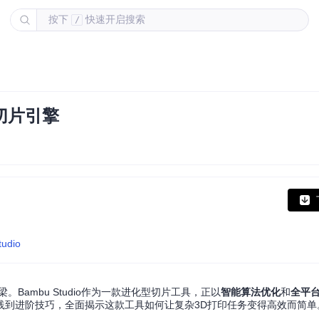
按下
快速开启搜索
/
的切片引擎
tudio
ambu Studio作为一款进化型切片工具，正以
智能算法优化
和
全平
践到进阶技巧，全面揭示这款工具如何让复杂3D打印任务变得高效而简单