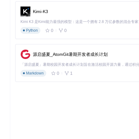
元件完美配合，原型验证周期缩短40%。
Kimi-K3
制造业：小批量定制生产
批量排版优化
：自动排列多个零件，空间利用率提升25%
生产队列管理
：支持10台以上打印机协同工作，任务分配效率
0
0
Python
质量追溯系统
：记录每批次打印参数，便于工艺优化
个人创作者：创意实现工具
针对艺术创作需求，Bambu Studio提供
纹理映射功能
，可将图片
变化，丰富作品细节表现力。
源启盛夏_AtomGit暑期开发者成长计划
进阶指南：释放全部潜力的实用技巧
0
1
Markdown
复杂模型处理三板斧
网格修复自动化
：启用"智能修复"功能，自动处理非流形边
模型方向优化
：使用"最小支撑"算法，系统自动旋转模型至
分层预览分析
：通过"截面检查"工具，提前发现潜在打印缺陷
参数调校黄金法则
首层 adhesion 设置：建议温度提高5-10℃，速度降低30%
支撑接触层：选择"网格+树状"混合模式，兼顾稳定性与易拆性
冷却策略：PLA材料启用"渐变冷却"，从60%风扇速度逐步提升
效率提升隐藏功能
模板保存
：将常用参数组合保存为模板，调用时间从5分钟缩短
批量切片
：同时处理多个STL文件，后台自动完成切片任务