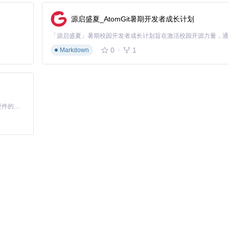
源启盛夏_AtomGit暑期开发者成长计划
0
1
Markdown
的参考文献错乱
至45分钟，错误率降低89%
基于Python的Xiaozhi AI，适用于想要完整Xiaozhi体验而无需拥有专用硬件的用户。
据
信息