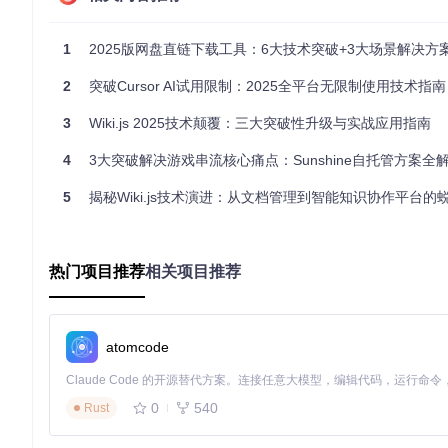
地址识别
（文件格式解析）：如同识别快递单上的目的地信息，
路径规划
（数据提取算法）：类似快递路由系统，根据文件类型
1
2025版网盘直链下载工具：6大技术突破+3大场景解决方案——多平台适配的极
包裹重组
（格式转换引擎）：好比将易碎品重新包装，工具在
技术卡片
2
突破Cursor AI试用限制：2025全平台无限制使用技术指南
💻
兼容性
：支持Windows 10+、macOS 11+及ARM架构Linux系
3
Wiki.js 2025技术颠覆：三大突破性升级与实战应用指南
⚡
性能指标
：平均解析速度0.8秒/MB，并发处理能力10文件/秒
🔗
协议支持
：HTTP/HTTPS/FTP/SFTP及WebDAV协议
4
3大突破解决游戏串流核心痛点：Sunshine自托管方案全
🔒
加密算法
：AES-256位传输加密，符合ISO 27001信息安全标准
5
揭秘Wiki.js技术演进：从文档管理到智能知识协作平台的
突破传统的技术架构
工具采用微服务架构设计，将解析功能拆分为独立模块：
热门项目推荐
相关项目推荐
预处理层
：负责文件完整性校验与格式初判
解析核心层
：基于深度学习模型的智能内容提取
转换引擎层
：支持150+格式双向转换
输出适配层
：根据目标平台特性优化文件结构
atomcode
这种架构使解析成功率提升至97.3%，较传统工具平均提升42%
0
540
Rust
三、场景化解决方案：三级用户的效率提升指南