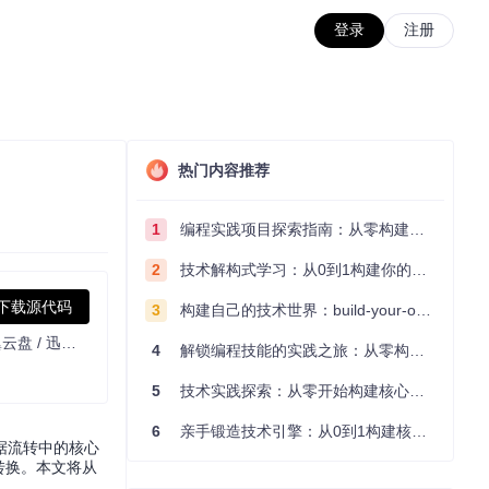
登录
注册
热门内容推荐
1
编程实践项目探索指南：从零构建技术能力体系
2
技术解构式学习：从0到1构建你的编程知识体系
下载源代码
3
构建自己的技术世界：build-your-own-x项目的实践探索指南
一个基于 JavaScript 的网盘文件下载地址获取工具。基于【网盘直链下载助手】修改 ，支持 百度网盘 / 阿里云盘 / 中国移动云盘 / 天翼云盘 / 迅雷云盘 / 夸克网盘 / UC网盘 / 123云盘 八大网盘
4
解锁编程技能的实践之旅：从零构建你的技术世界
5
技术实践探索：从零开始构建核心系统的实践指南
6
亲手锻造技术引擎：从0到1构建核心系统的实践指南
据流转中的核心
转换。本文将从