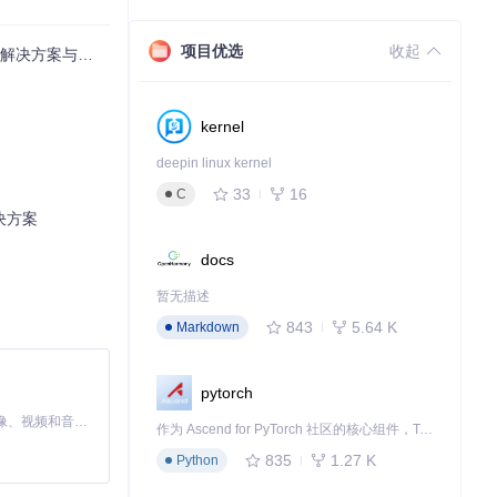
理技术
项目优选
收起
全场景适配指南
kernel
deepin linux kernel
33
16
C
决方案
docs
暂无描述
843
5.64 K
Markdown
pytorch
MiniMax H3 是一个通用的全模态生成系统。它支持对由文本、图像、视频和音频组成的多模态上下文进行统一理解，并能生成分辨率高达 2K、时长可达 15 秒的带原生立体声音频的视频。得益于面向任务泛化的系统设计，H3 在预训练阶段就已具备广泛的多模态上下文理解与生成能力，能够出色地执行复杂的多模态指令。
作为 Ascend for PyTorch 社区的核心组件，TorchNPU 是昇腾专为 PyTorch 打造的深度学习适配插件，使 PyTorch 框架能够直接调用昇腾 NPU，为开发者提供昇腾 AI 处理器的超强算力。
835
1.27 K
Python