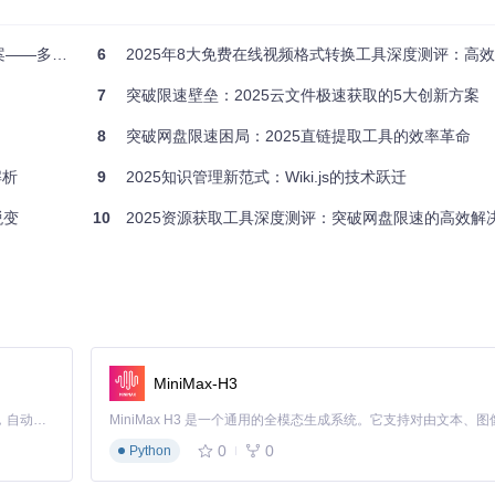
工具通过特征码匹配技术识别200+种文件格式的"数字地址"
选择最优解析路径，Office文档采用结构解析法，多媒体文件使用流处
速下载实践
6
2025年8大免费在线视频格式转换工具深度测评：高效解决方案与
保持数据完整性的前提下，将文件转换为目标格式
7
突破限速壁垒：2025云文件极速获取的5大创新方案
统
8
突破网盘限速困局：2025直链提取工具的效率革命
解析
9
2025知识管理新范式：Wiki.js的技术跃迁
蜕变
10
2025资源获取工具深度测评：突破网盘限速的高效解
MiniMax-H3
。
Claude Code 的开源替代方案。连接任意大模型，编辑代码，运行命令，自动验证 — 全自动执行。用 Rust 构建，极致性能。 ｜ An open-source alternative to Claude Code. Connect any LLM, edit code, run commands, and verify changes — autonomously. Built in Rust for speed. Get Started
0
0
Python