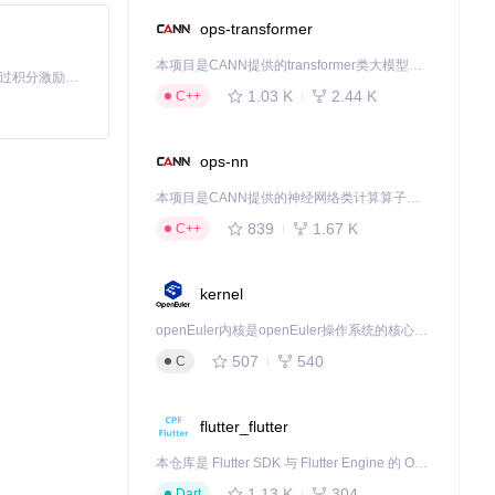
ops-transformer
本项目是CANN提供的transformer类大模型算子库，实现网络在NPU上加速计算。
「源启盛夏」暑期校园开发者成长计划旨在激活校园开源力量，通过积分激励、认证扶持、资源倾斜等形式，引导高校组织和开发者完成「入驻 — 建项目 — 做贡献 — 获认证 — 得资源」的完整闭环。无论你是想带领社团入驻平台的组织者，还是希望用代码贡献证明自己的开发者，都能在这里找到属于你的成长路径。
1.03 K
2.44 K
C++
ops-nn
本项目是CANN提供的神经网络类计算算子库，实现网络在NPU上加速计算。
839
1.67 K
C++
kernel
openEuler内核是openEuler操作系统的核心，既是系统性能与稳定性的基石，也是连接处理器、设备与服务的桥梁。
507
540
C
flutter_flutter
本仓库是 Flutter SDK 与 Flutter Engine 的 OpenHarmony 适配版本，由 CPF-Flutter 团队维护。开发者可使用熟悉的 Flutter 技术栈开发 OpenHarmony 应用，3.35.7 及以后的适配版本可基于本仓库源码构建支持 OpenHarmony 的 Flutter Engine。
1.13 K
304
Dart