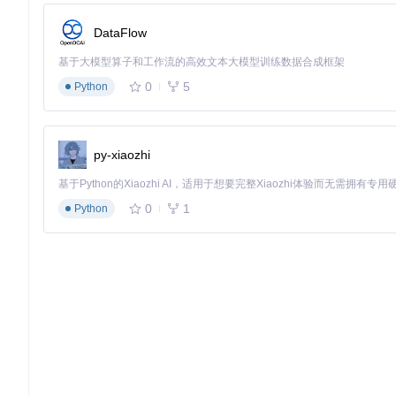
个人用户：科研工作者的文献处理助手
📌
核心需求
：快速整合多源学术文献，保持引用格式一致性
DataFlow
🔍
实战流程
：
基于大模型算子和工作流的高效文本大模型训练数据合成框架
导入不同平台下载的PDF/CAJ/EndNote文件
0
5
Python
使用"格式归一化"功能统一为标准PDF/A格式
通过OCR识别扫描版文献，生成可检索文本
⚠️
注意事项
：启用"学术引用保护"功能，避免格式转换导致
py-xiaozhi
效率提升
：某高校研究员反馈，文献处理时间从日均3.2小时缩短
中小企业：医疗机构的病例管理系统
0
1
Python
📌
核心需求
：整合HIS系统、影像设备、电子病历系统的异构数
🔍
实战流程
：
部署本地解析服务器，配置DICOM/PDF/DOCX格式规则
设置定时任务自动解析新产生的病例文件
通过API对接医院现有管理系统，实现数据无缝流转
⚠️
注意事项
：需开启"医疗数据脱敏"模块，自动屏蔽患者隐私
数据对比
：