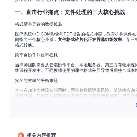
一、直击行业痛点：文件处理的三大核心挑战
格式壁垒导致的数据孤岛
医疗系统中DICOM影像与PDF报告的格式冲突，教育机构课
同指向一个核心矛盾：
文件格式碎片化正在吞噬组织效率
。某三
格式转换。
跨平台协作的效率损耗
当律师团队需要从云端协作平台、本地服务器、第三方存储系统同
线课程开发中，不同教师使用的课件格式差异导致后期整合成本增
安全与效率的平衡难题
企业在加速文件流转的同时，面临着数据泄露风险。某法律咨询
授权访问。如何在保持解析效率的前提下构建安全屏障，成为行
二、技术原理解析：像快递分拣系统一样工作的解
核心工作机制
现代文件解析工具的工作流程可类比为
智能快递分拣中心
：
相关内容推荐