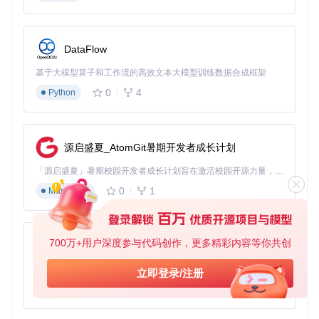
实践表明，这种混合引擎方案在多样化漫画文本上的综合识别
率可达91.7%，较单一引擎提升约23%。特别是在处理竖排文
本与特殊字体时，备用引擎的自动切换机制有效降低了识别错
误率。
DataFlow
实战配置：构建高效翻译工作流
基于大模型算子和工作流的高效文本大模型训练数据合成框架
0
4
Python
翻译服务集成与优化
翻译质量是漫画本地化的核心指标，Saber-Translator支持多
种翻译服务集成，可通过精细化配置实现专业级翻译效果：
源启盛夏_AtomGit暑期开发者成长计划
翻译服务配置（点击展开）
「源启盛夏」暑期校园开发者成长计划旨在激活校园开源力量，通过积分激励、认证扶持、资源倾斜等形式，引导高校组织和开发者完成「入驻 — 建项目 — 做贡献 — 获认证 — 得资源」的完整闭环。无论你是想带领社团入驻平台的组织者，还是希望用代码贡献证明自己的开发者，都能在这里找到属于你的成长路径。
0
1
Markdown
图2：漫画翻译主界面，展示翻译控制选项与实时预览功能
书架管理系统：漫画资源的全生命周期管理
高效的资源管理是批量翻译的基础，Saber-Translator提供完
700万+用户深度参与代码创作，更多精彩内容等你共创
py-xiaozhi
整的漫画组织与处理流程：
基于Python的Xiaozhi AI，适用于想要完整Xiaozhi体验而无需拥有专用硬件的用户。
立即登录/注册
书架配置（点击展开）
0
1
Python
图3：漫画书架管理界面，展示漫画组织、分类与批量处理功