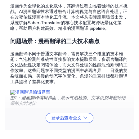
漫画作为全球化的文化载体，其翻译过程面临着独特的技术挑
战。AI漫画翻译技术通过融合计算机视觉与自然语言处理，正
在改变传统漫画本地化工作流。本文将从实际应用场景出发，
系统讲解Saber-Translator的核心技术配置与跨场景优化策
略，帮助用户构建高效、精准的漫画翻译 pipeline。
问题场景：漫画翻译的三大技术痛点
漫画翻译不同于普通文本翻译，需要解决三个维度的技术难
题：气泡检测的准确性直接影响文本提取质量，多语言翻译的
文化适配性决定阅读体验，而大文件处理的性能瓶颈则制约工
作效率。这些问题在不同类型的漫画中表现各异——日漫的复
杂版面布局、美漫的动态字体变化、条漫的垂直排版都对翻译
工具提出了差异化要求。
图1：漫画翻译编辑界面，展示气泡检测、文本识别与翻译结
果的实时对比
技术方案：模块化AI翻译引擎架构
登录后查看全文
Saber-Translator采用分层架构设计，将漫画翻译拆解为四个
核心技术模块：气泡检测引擎负责定位文本区域，OCR系统提