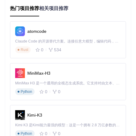
取文字内容，翻译服务实现多语言转换，而渲染引擎则将译文
自然地融入原图。这种模块化设计不仅提升了系统的可维护
热门项目推荐
相关项目推荐
性，也为用户提供了灵活的配置空间，可根据具体漫画类型与
硬件条件进行针对性优化。
气泡检测引擎：从像素到语义的精准定位
atomcode
气泡检测是漫画翻译的基础环节，其性能直接决定后续流程的
Claude Code 的开源替代方案。连接任意大模型，编辑代码，运行命令，自动验证 — 全自动执行。用 Rust 构建，极致性能。 ｜ An open-source alternative to Claude Code. Connect any LLM, edit code, run commands, and verify changes — autonomously. Built in Rust for speed. Get Started
质量。Saber-Translator提供多种检测后端，适应不同复杂度
的漫画版面：
0
534
Rust
气泡检测核心配置（点击展开）
气泡检测的决策流程可概括为：先通过深度学习模型生成初始
MiniMax-H3
检测框，再经过面积过滤与边界优化，最后采用智能排序算法
按阅读顺序排列气泡。这一流程在保持检测精度的同时，确保
MiniMax H3 是一个通用的全模态生成系统。它支持对由文本、图像、视频和音频组成的多模态上下文进行统一理解，并能生成分辨率高达 2K、时长可达 15 秒的带原生立体声音频的视频。得益于面向任务泛化的系统设计，H3 在预训练阶段就已具备广泛的多模态上下文理解与生成能力，能够出色地执行复杂的多模态指令。
了译文排版的合理性。
0
0
Python
多引擎OCR系统：应对多样化字体挑战
漫画文本的多样性（手写体、艺术字、特殊符号）要求OCR系
统具备良好的适应性。Saber-Translator采用主备引擎架构，
Kimi-K3
可根据文本特征自动切换最优识别模型：
Kimi K3 是Kimi能力最强的模型：这是一个拥有 2.8 万亿参数的混合专家（MoE）模型，具备原生视觉理解能力，并支持 100 万 token 的上下文窗口。
OCR引擎配置（点击展开）
0
0
Python