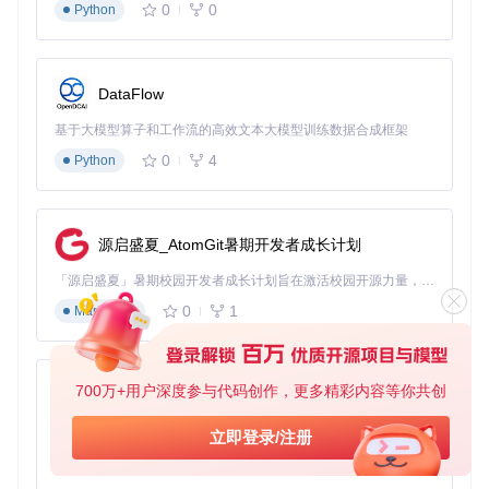
0
0
Python
DataFlow
基于大模型算子和工作流的高效文本大模型训练数据合成框架
0
4
Python
源启盛夏_AtomGit暑期开发者成长计划
「源启盛夏」暑期校园开发者成长计划旨在激活校园开源力量，通过积分激励、认证扶持、资源倾斜等形式，引导高校组织和开发者完成「入驻 — 建项目 — 做贡献 — 获认证 — 得资源」的完整闭环。无论你是想带领社团入驻平台的组织者，还是希望用代码贡献证明自己的开发者，都能在这里找到属于你的成长路径。
0
1
Markdown
700万+用户深度参与代码创作，更多精彩内容等你共创
py-xiaozhi
基于Python的Xiaozhi AI，适用于想要完整Xiaozhi体验而无需拥有专用硬件的用户。
立即登录/注册
0
1
Python