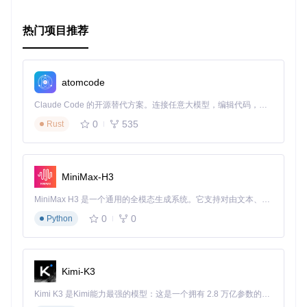
热门项目推荐
atomcode
Claude Code 的开源替代方案。连接任意大模型，编辑代码，运行命令，自动验证 — 全自动执行。用 Rust 构建，极致性能。 ｜ An open-source alternative to Claude Code. Connect any LLM, edit code, run commands, and verify changes — autonomously. Built in Rust for speed. Get Started
0
535
Rust
MiniMax-H3
MiniMax H3 是一个通用的全模态生成系统。它支持对由文本、图像、视频和音频组成的多模态上下文进行统一理解，并能生成分辨率高达 2K、时长可达 15 秒的带原生立体声音频的视频。得益于面向任务泛化的系统设计，H3 在预训练阶段就已具备广泛的多模态上下文理解与生成能力，能够出色地执行复杂的多模态指令。
0
0
Python
Kimi-K3
Kimi K3 是Kimi能力最强的模型：这是一个拥有 2.8 万亿参数的混合专家（MoE）模型，具备原生视觉理解能力，并支持 100 万 token 的上下文窗口。