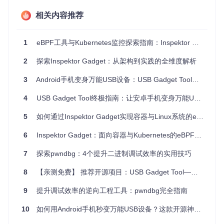
项目特点
相关内容推荐
低级别接口
：提供对USB协议的直接访问，不受标准驱动
程序限制。
灵活性高
：可模拟各种类型的USB设备，包括物理和虚拟
1
eBPF工具与Kubernetes监控探索指南：Inspektor Gadget实战解析
设备。
宽泛的硬件支持
：适配多种平台，包括Raspberry Pi等常
2
探索Inspektor Gadget：从架构到实践的全维度解析
见开发板。
3
Android手机变身万能USB设备：USB Gadget Tool终极指南
文档详尽
：配有丰富的教程和示例代码，方便上手。
内核集成
：已合并入主线Linux内核，保证了兼容性和持续
4
USB Gadget Tool终极指南：让安卓手机变身万能USB外设的完整教程
维护。
5
如何通过Inspektor Gadget实现容器与Linux系统的eBPF监控？零基础入门指南
总的来说，无论你是寻求创新USB解决方案的开发者，还是热
衷于系统安全的研究者，Raw Gadget都是一个值得尝试的工
具。其强大的功能和深度定制的可能性，将为你打开新的技术
6
Inspektor Gadget：面向容器与Kubernetes的eBPF监控解决方案
视野。立即加入社区，开始你的探索之旅吧！
7
探索pwndbg：4个提升二进制调试效率的实用技巧
8
【亲测免费】 推荐开源项目：USB Gadget Tool——打造你的Android万能USB设备！
9
提升调试效率的逆向工程工具：pwndbg完全指南
10
如何用Android手机秒变万能USB设备？这款开源神器让你彻底解放创造力！