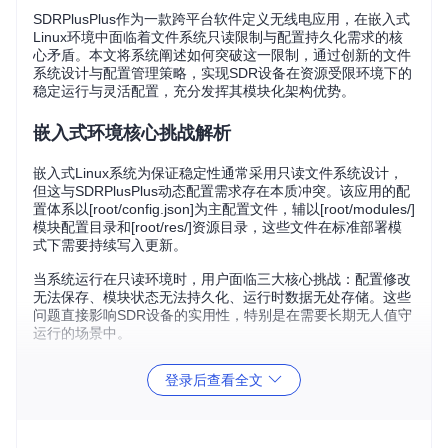
SDRPlusPlus作为一款跨平台软件定义无线电应用，在嵌入式
Linux环境中面临着文件系统只读限制与配置持久化需求的核
心矛盾。本文将系统阐述如何突破这一限制，通过创新的文件
系统设计与配置管理策略，实现SDR设备在资源受限环境下的
稳定运行与灵活配置，充分发挥其模块化架构优势。
嵌入式环境核心挑战解析
嵌入式Linux系统为保证稳定性通常采用只读文件系统设计，
但这与SDRPlusPlus动态配置需求存在本质冲突。该应用的配
置体系以[root/config.json]为主配置文件，辅以[root/modules/]
模块配置目录和[root/res/]资源目录，这些文件在标准部署模
式下需要持续写入更新。
当系统运行在只读环境时，用户面临三大核心挑战：配置修改
无法保存、模块状态无法持久化、运行时数据无处存储。这些
问题直接影响SDR设备的实用性，特别是在需要长期无人值守
运行的场景中。
多元化配置持久化解决方案
登录后查看全文
OverlayFS联合文件系统实施指南
OverlayFS提供了一种优雅的解决方案，通过将只读的系统分