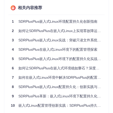
区与可写的存储分区组合，创建一个虚拟的可写文件系统。实
相关内容推荐
施步骤如下：
准备基础目录结构，包括只读的lowerdir、可写的upperdir
1
SDRPlusPlus嵌入式Linux环境配置持久化创新指南
和工作目录workdir
使用mount命令创建overlay挂载点，将组合后的文件系统
2
如何让SDRPlusPlus在嵌入式Linux上实现零故障运行？只读文件系统配置方案全解析
挂载到SDRPlusPlus的配置目录
配置系统启动脚本，确保每次启动时自动建立overlay挂载
3
SDRPlusPlus嵌入式Linux实战：突破只读文件系统限制实现配置革新
这种方案的优势在于保持系统分区只读特性的同时，为配置文
4
SDRPlusPlus在嵌入式Linux环境下的配置管理探索
件提供可写空间，且无需修改应用本身代码。
5
SDRPlusPlus嵌入式Linux环境下的配置持久化实战指南
配置目录重定向策略
对于不支持OverlayFS的老旧系统，符号链接重定向是一种轻
6
如何让SDRPlusPlus在嵌入式环境稳如磐石？深度解析文件系统方案
量级替代方案：
7
如何在嵌入式Linux环境中解决SDRPlusPlus的配置持久化问题？
在可写存储分区（如SD卡）创建配置存储目录/var/lib/sdr
pp/root
8
SDRPlusPlus嵌入式Linux配置持久化：创新实践与深度优化指南
将原始配置目录[root/]下的所有文件复制到新目录
9
删除原始配置目录并创建符号链接指向新目录
SDRPlusPlus革新：嵌入式Linux环境下配置持久化技术突破实战指南
此方法通过修改文件系统结构实现配置重定向，适用于资源极
10
嵌入式Linux配置管理创新实践：SDRPlusPlus持久化方案全解析
度受限的嵌入式环境。