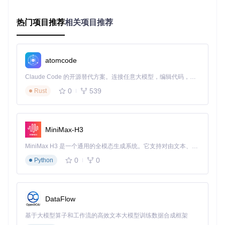
应用层配置迁移方案
热门项目推荐
相关项目推荐
通过修改SDRPlusPlus源代码实现配置路径动态切换：
修改[core/src/config.cpp]中的ConfigManager类，添加配
置路径参数
atomcode
在应用启动时通过命令行参数指定外部配置目录
实现配置文件自动迁移逻辑，当外部目录为空时复制默认
Claude Code 的开源替代方案。连接任意大模型，编辑代码，运行命令，自动验证 — 全自动执行。用 Rust 构建，极致性能。 ｜ An open-source alternative to Claude Code. Connect any LLM, edit code, run commands, and verify changes — autonomously. Built in Rust for speed. Get Started
配置
0
539
Rust
这种方案需要重新编译应用，但提供了最大的灵活性，特别适
合需要同时支持多种部署场景的情况。
MiniMax-H3
系统优化与性能调优策略
MiniMax H3 是一个通用的全模态生成系统。它支持对由文本、图像、视频和音频组成的多模态上下文进行统一理解，并能生成分辨率高达 2K、时长可达 15 秒的带原生立体声音频的视频。得益于面向任务泛化的系统设计，H3 在预训练阶段就已具备广泛的多模态上下文理解与生成能力，能够出色地执行复杂的多模态指令。
动态数据分层存储方案
0
0
Python
根据数据特性实施分层存储策略：
静态资源（如图标、字体）保留在只读分区，路径为[root/r
es/]
DataFlow
动态配置文件存储在可写分区，通过上述方案之一实现
临时缓存文件使用tmpfs内存文件系统，减少对物理存储的
基于大模型算子和工作流的高效文本大模型训练数据合成框架
读写压力