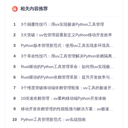
相关内容推荐
思考点
：你的开发团队是否经常因依赖安装耗时过长而打
断开发流？uv的缓存策略能否解决你团队的CI/CD流水线效
1
3个颠覆性技巧：用uv实现极速Python工具管理
率问题？
2
3大突破！uv包管理器重新定义Python移动开发效率
2.2 跨平台依赖管理：多环境一致性保障
3
Python版本管理新范式：使用uv工具实现多环境高效部署与维护
uv通过统一的依赖解析算法与标准化的锁文件格式，确保开
发、测试与生产环境的依赖一致性。其核心实现包含三个关键
步骤：
4
3个革命性技巧：用uv工具管理解决Python依赖隔离与极速安装难题
准备
：初始化项目环境
5
Rust驱动的Python工具管理革命：如何用uv实现极速、隔离的命令行工具管理
6
Rust驱动的Python依赖管理革新：提升开发效率与资源优化的实战指南
7
3个维度突破移动端依赖管理瓶颈：uv工具的极速开发实践
执行
：安装依赖并生成锁定文件
8
10倍速依赖管理：uv重构移动端Python开发体验
9
移动开发依赖管理的性能瓶颈与解决方案：uv极速依赖管理实践指南
10
Python工具管理新范式：uv实战指南
验证
：检查环境一致性