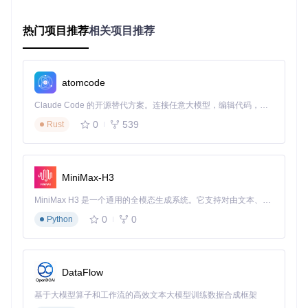
热门项目推荐
相关项目推荐
atomcode
三、场景落地：重构移动开发工作流 🛠️
Claude Code 的开源替代方案。连接任意大模型，编辑代码，运行命令，自动验证 — 全自动执行。用 Rust 构建，极致性能。 ｜ An open-source alternative to Claude Code. Connect any LLM, edit code, run commands, and verify changes — autonomously. Built in Rust for speed. Get Started
3.1 移动端CI/CD流水线优化
0
539
Rust
uv与主流CI/CD平台的无缝集成，显著缩短构建周期。以GitH
ub Actions为例，通过配置专用环境实现安全高效的自动化部
署：
MiniMax-H3
MiniMax H3 是一个通用的全模态生成系统。它支持对由文本、图像、视频和音频组成的多模态上下文进行统一理解，并能生成分辨率高达 2K、时长可达 15 秒的带原生立体声音频的视频。得益于面向任务泛化的系统设计，H3 在预训练阶段就已具备广泛的多模态上下文理解与生成能力，能够出色地执行复杂的多模态指令。
3.2 多平台开发环境同步
0
0
Python
uv的全局缓存机制特别适合需要在多设备间切换的移动开发场
景。通过统一的缓存目录与依赖解析规则，开发者可以在不同
操作系统间保持一致的开发体验。
DataFlow
基于大模型算子和工作流的高效文本大模型训练数据合成框架