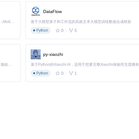
DataFlow
Kimi K3 是Kimi能力最强的模型：这是一个拥有 2.8 万亿参数的混合专家（MoE）模型，具备原生视觉理解能力，并支持 100 万 token 的上下文窗口。
基于大模型算子和工作流的高效文本大模型训练数据合成框架
0
5
Python
py-xiaozhi
续下载提供准确标识。
「源启盛夏」暑期校园开发者成长计划旨在激活校园开源力量，通过积分激励、认证扶持、资源倾斜等形式，引导高校组织和开发者完成「入驻 — 建项目 — 做贡献 — 获认证 — 得资源」的完整闭环。无论你是想带领社团入驻平台的组织者，还是希望用代码贡献证明自己的开发者，都能在这里找到属于你的成长路径。
0
1
Python
/
