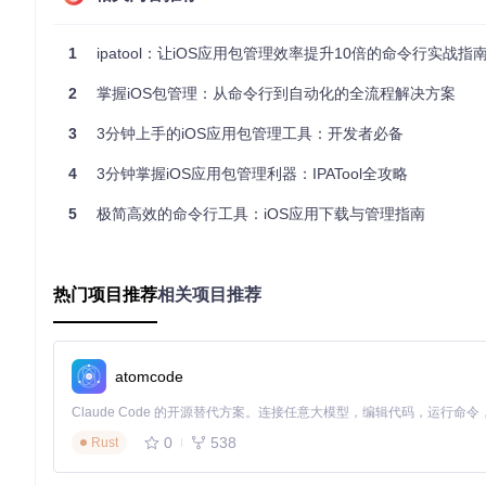
macOS专属安装
（通过Homebrew）：
1
ipatool：让iOS应用包管理效率提升10倍的命令行实战指
# 使用Homebrew一键安装
2
掌握iOS包管理：从命令行到自动化的全流程解决方案
3
3分钟上手的iOS应用包管理工具：开发者必备
安装完成后，在终端输入
ipatool --version
，如果显示版本
4
3分钟掌握iOS应用包管理利器：IPATool全攻略
5个核心操作命令实战
5
极简高效的命令行工具：iOS应用下载与管理指南
1. 账户认证：安全登录Apple ID
使用IPATool前需要先登录你的Apple ID：
热门项目推荐
相关项目推荐
# 交互式登录（推荐）
ipatool auth login

# 非交互式登录（适用于脚本）
atomcode
注意：启用双因素认证的账户需要在登录时提供验证码，确保
0
538
Rust
2. 应用搜索：快速定位目标应用