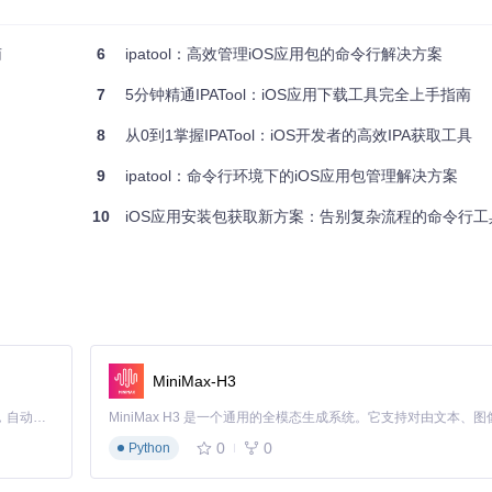
南
6
ipatool：高效管理iOS应用包的命令行解决方案
7
5分钟精通IPATool：iOS应用下载工具完全上手指南
8
从0到1掌握IPATool：iOS开发者的高效IPA获取工具
信息则说明安装成功。
9
ipatool：命令行环境下的iOS应用包管理解决方案
10
iOS应用安装包获取新方案：告别复杂流程的命令行工
MiniMax-H3
Claude Code 的开源替代方案。连接任意大模型，编辑代码，运行命令，自动验证 — 全自动执行。用 Rust 构建，极致性能。 ｜ An open-source alternative to Claude Code. Connect any LLM, edit code, run commands, and verify changes — autonomously. Built in Rust for speed. Get Started
账户安全。
0
0
Python