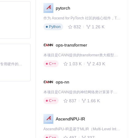
pytorch
作为 Ascend for PyTorch 社区的核心组件，TorchNPU 是昇腾专为 PyTorch 打造的深度学习适配插件，使 PyTorch 框架能够直接调用昇腾 NPU，为开发者提供昇腾 AI 处理器的超强算力。
832
1.26 K
Python
ops-transformer
本项目是CANN提供的transformer类大模型算子库，实现网络在NPU上加速计算。
1.03 K
2.43 K
C++
基于Python的Xiaozhi AI，适用于想要完整Xiaozhi体验而无需拥有专用硬件的用户。
ops-nn
本项目是CANN提供的神经网络类计算算子库，实现网络在NPU上加速计算。
837
1.66 K
C++
AscendNPU-IR
AscendNPU-IR是基于MLIR（Multi-Level Intermediate Representation）构建的，面向昇腾亲和算子编译时使用的中间表示，提供昇腾完备表达能力，通过编译优化提升昇腾AI处理器计算效率，支持通过生态框架使能昇腾AI处理器与深度调优
497
337
C++