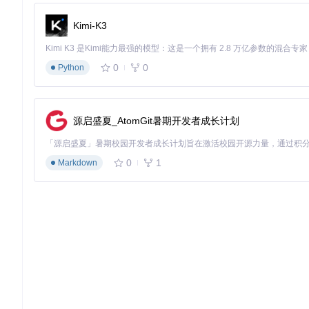
通过关键词搜索App Store中的应用：
Kimi-K3
# 基本搜索（返回前5个结果）
ipatool search 
"图片编辑"
0
0
Python
# 精确搜索并限制结果数量
ipatool search --
limit
 10 
"社交软件"
源启盛夏_AtomGit暑期开发者成长计划
搜索结果会显示应用ID、名称、开发商和价格等关键信息，为后
3. 应用下载：获取iOS安装包
0
1
Markdown
下载指定应用的最新版本：
# 按应用ID下载（推荐，ID唯一）
ipatool download --app-id 123456789 --output ./downloads
# 按应用名称下载（可能存在重名）
ipatool download --name 
"微信"
下载的IPA文件会保存到指定目录，可用于安装测试或备份存档。