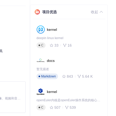
项目优选
收起
kernel
deepin linux kernel
33
16
C
具
docs
暂无描述
843
5.64 K
Markdown
kernel
MiniMax H3 是一个通用的全模态生成系统。它支持对由文本、图像、视频和音频组成的多模态上下文进行统一理解，并能生成分辨率高达 2K、时长可达 15 秒的带原生立体声音频的视频。得益于面向任务泛化的系统设计，H3 在预训练阶段就已具备广泛的多模态上下文理解与生成能力，能够出色地执行复杂的多模态指令。
openEuler内核是openEuler操作系统的核心，既是系统性能与稳定性的基石，也是连接处理器、设备与服务的桥梁。
507
539
C