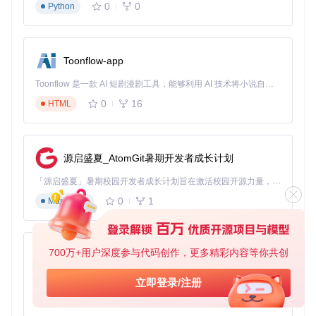
0
0
Python
无需输入Apple ID即可完成激活
检查"设置-通用"中的设备状态
常见问题诊断：故障排除与解决方案
Toonflow-app
连接问题处理
Toonflow 是一款 AI 短剧漫剧工具，能够利用 AI 技术将小说自动转化为剧本，并结合 AI 生成的图片和视频，实现高效的短剧创作。借助 Toonflow，可以轻松完成从文字到影像的全流程，让短剧制作变得更加智能与便捷。
0
16
🔌 尝试更换USB端口或使用原装数据线
HTML
🔌 检查电脑是否安装最新iTunes驱动
🔌 确认设备已信任当前连接的电脑
解锁失败应对
源启盛夏_AtomGit暑期开发者成长计划
🔄 重启工具并重新尝试操作
「源启盛夏」暑期校园开发者成长计划旨在激活校园开源力量，通过积分激励、认证扶持、资源倾斜等形式，引导高校组织和开发者完成「入驻 — 建项目 — 做贡献 — 获认证 — 得资源」的完整闭环。无论你是想带领社团入驻平台的组织者，还是希望用代码贡献证明自己的开发者，都能在这里找到属于你的成长路径。
🔄 检查设备iOS版本是否在支持范围内
🔄 查看操作日志定位问题：
cat lastdevice.txt
0
1
Markdown
高级使用技巧：提升效率的实用方法
700万+用户深度参与代码创作，更多精彩内容等你共创
AionUi
批量处理模式
免费、本地、开源的 24/7 全天候 Cowork 应用，以及适用于 Gemini CLI、Claude Code、Codex、OpenCode、Qwen Code、Goose CLI、Auggie 等的 OpenClaw | 🌟 喜欢就点star吧
如需同时处理多台设备，可使用命令行批量模式：
立即登录/注册
0
6
TypeScript