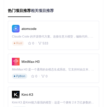
简洁的深色主题设计确保操作过程中视觉舒适，即使是技术新
手也能快速上手。
热门项目推荐
相关项目推荐
三步解锁流程：从连接到完成的全攻略
第一步：设备准备与连接
atomcode
确保您的iPhone满足以下条件：
Claude Code 的开源替代方案。连接任意大模型，编辑代码，运行命令，自动验证 — 全自动执行。用 Rust 构建，极致性能。 ｜ An open-source alternative to Claude Code. Connect any LLM, edit code, run commands, and verify changes — autonomously. Built in Rust for speed. Get Started
电量保持50%以上，避免操作中断
0
533
Rust
使用原装USB数据线连接电脑
确认设备系统版本在iOS 15.0-16.6.1范围
第二步：启动工具并执行解锁
MiniMax-H3
MiniMax H3 是一个通用的全模态生成系统。它支持对由文本、图像、视频和音频组成的多模态上下文进行统一理解，并能生成分辨率高达 2K、时长可达 15 秒的带原生立体声音频的视频。得益于面向任务泛化的系统设计，H3 在预训练阶段就已具备广泛的多模态上下文理解与生成能力，能够出色地执行复杂的多模态指令。
启动后点击界面中央的"start bypass"按钮，工具将自动引导设
0
0
Python
备进入特殊模式并开始解锁流程。整个过程通常需要3-5分
钟，请耐心等待。
第三步：验证解锁结果
Kimi-K3
操作完成后，通过以下方式确认解锁状态：
Kimi K3 是Kimi能力最强的模型：这是一个拥有 2.8 万亿参数的混合专家（MoE）模型，具备原生视觉理解能力，并支持 100 万 token 的上下文窗口。
设备自动重启并进入设置界面