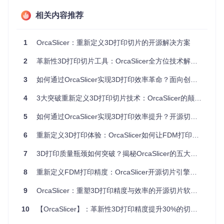
OrcaSlicer Sandwich模式界面展示，红色标记处为内外壁打
相关内容推荐
印顺序优化选项，可显著提升模型表面质量与结构强度
原理解析：
1
OrcaSlicer：重新定义3D打印切片的开源解决方案
Sandwich模式工作原理：

1. 外层优先打印技术形成外壳支撑结构

2
革新性3D打印切片工具：OrcaSlicer全方位技术解析与应用指南
2. 内壁填充采用交错路径增强层间结合力

3. 顶部表面采用自适应流量控制消除层纹

3
如何通过OrcaSlicer实现3D打印效率革命？面向创客与工程师的开源切片软件指南
2. 全维度运动控制系统
4
3大突破重新定义3D打印切片技术：OrcaSlicer的颠覆式创新
软件提供精细化的速度与加速度管理界面，允许用户针对不同
5
如何通过OrcaSlicer实现3D打印效率提升？开源切片软件的全方位解决方案
打印区域设置差异化运动参数。从外层壁到填充区域，从首层
打印到悬垂结构，每个环节都可独立配置速度曲线与加速度阈
6
重新定义3D打印体验：OrcaSlicer如何让FDM打印效率提升30%？
值，实现打印质量与效率的精准平衡。
7
3D打印质量瓶颈如何突破？揭秘OrcaSlicer的五大技术革新
OrcaSlicer加速度控制界面，展示针对不同结构的速度与加速
8
重新定义FDM打印精度：OrcaSlicer开源切片引擎的技术革新
度参数配置，支持从50mm/s到300mm/s的精细调节
9
OrcaSlicer：重塑3D打印精度与效率的开源切片软件革新者
3. 智能流量补偿机制
通过实时流量监测与动态补偿算法，OrcaSlicer解决了传统切
10
【OrcaSlicer】：革新性3D打印精度提升30%的切片软件解决方案
片软件中常见的过挤出与欠挤出问题。顶部表面流量控制功能