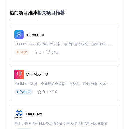
可根据模型曲率自动调整挤出量，配合单壁首层技术，使打印
件表面粗糙度降低40%以上。
热门项目推荐
相关项目推荐
OrcaSlicer顶部表面流量控制界面，绿色区域为流量优化区
域，可消除传统打印中的表面波纹现象
atomcode
三、场景化落地指南：从新手到专家的全周期应
Claude Code 的开源替代方案。连接任意大模型，编辑代码，运行命令，自动验证 — 全自动执行。用 Rust 构建，极致性能。 ｜ An open-source alternative to Claude Code. Connect any LLM, edit code, run commands, and verify changes — autonomously. Built in Rust for speed. Get Started
用
0
543
Rust
1. 个人创客快速入门
目标
：15分钟内完成从软件安装到首次打印
路径
：
MiniMax-H3
环境准备
：克隆仓库
git clone https://gitcode.co
MiniMax H3 是一个通用的全模态生成系统。它支持对由文本、图像、视频和音频组成的多模态上下文进行统一理解，并能生成分辨率高达 2K、时长可达 15 秒的带原生立体声音频的视频。得益于面向任务泛化的系统设计，H3 在预训练阶段就已具备广泛的多模态上下文理解与生成能力，能够出色地执行复杂的多模态指令。
m/GitHub_Trending/orc/OrcaSlicer
并运行安装脚本
0
0
Python
设备配置
：在"Printer"选项卡选择对应型号，软件自动加
载优化配置
模型处理
：拖入STL文件，使用自动摆放功能优化打印布
局
DataFlow
参数确认
：选择预设配置文件，重点检查层高（建议0.2m
基于大模型算子和工作流的高效文本大模型训练数据合成框架
m）和填充密度（推荐20%）