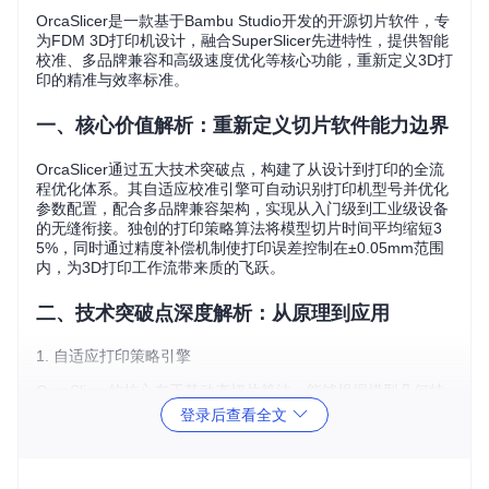
OrcaSlicer是一款基于Bambu Studio开发的开源切片软件，专
为FDM 3D打印机设计，融合SuperSlicer先进特性，提供智能
校准、多品牌兼容和高级速度优化等核心功能，重新定义3D打
印的精准与效率标准。
一、核心价值解析：重新定义切片软件能力边界
OrcaSlicer通过五大技术突破点，构建了从设计到打印的全流
程优化体系。其自适应校准引擎可自动识别打印机型号并优化
参数配置，配合多品牌兼容架构，实现从入门级到工业级设备
的无缝衔接。独创的打印策略算法将模型切片时间平均缩短3
5%，同时通过精度补偿机制使打印误差控制在±0.05mm范围
内，为3D打印工作流带来质的飞跃。
二、技术突破点深度解析：从原理到应用
1. 自适应打印策略引擎
OrcaSlicer的核心在于其动态切片算法，能够根据模型几何特
征实时调整打印参数。软件采用分层处理架构，将复杂模型分
登录后查看全文
解为可优化的打印单元，结合材料特性数据库实现智能参数匹
配。