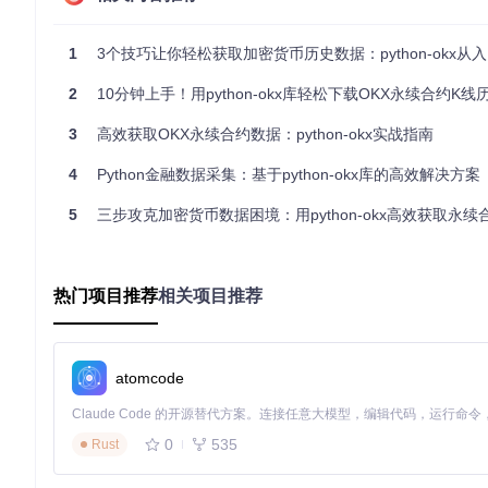
历史K线接口
（对应API端点
/api/v5/market/history-can
这种设计类似于传统金融数据服务中的"实时行情+历史数据库"
1
3个技巧让你轻松获取加密货币历史数据：python-okx从
无认证访问优势
2
10分钟上手！用python-okx库轻松下载OKX永续合约K线
与需要API密钥的交易接口不同，市场数据接口支持匿名访问，
3
高效获取OKX永续合约数据：python-okx实战指南
需要特殊服务时才需身份认证。
完善的错误处理机制
4
Python金融数据采集：基于python-okx库的高效解决方案
库内置了请求重试、状态码解析等功能，能够自动处理网络波动、
5
三步攻克加密货币数据困境：用python-okx高效获取永续合约
数退避重试策略，避免手动处理复杂的异常逻辑。
场景化实战：量化回测数据准备全流程
热门项目推荐
相关项目推荐
环境搭建与初始化
首先通过pip安装库：
atomcode
0
535
Rust
初始化市场数据客户端时，需指定环境标识（flag参数）：