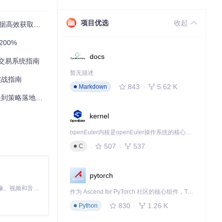
项目优选
收起
，效率提升90%
00%
赏核心展品，仅在
docs
化交易系统指南
暂无描述
实战指南
843
5.62 K
Markdown
时，会自动触发指
策略落地全指南
kernel
openEuler内核是openEuler操作系统的核心，既是系统性能与稳定性的基石，也是连接处理器、设备与服务的桥梁。
507
537
C
pytorch
MiniMax H3 是一个通用的全模态生成系统。它支持对由文本、图像、视频和音频组成的多模态上下文进行统一理解，并能生成分辨率高达 2K、时长可达 15 秒的带原生立体声音频的视频。得益于面向任务泛化的系统设计，H3 在预训练阶段就已具备广泛的多模态上下文理解与生成能力，能够出色地执行复杂的多模态指令。
作为 Ascend for PyTorch 社区的核心组件，TorchNPU 是昇腾专为 PyTorch 打造的深度学习适配插件，使 PyTorch 框架能够直接调用昇腾 NPU，为开发者提供昇腾 AI 处理器的超强算力。
830
1.26 K
Python