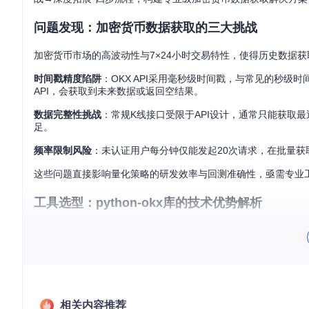
问题发现：加密货币数据获取的三大挑战
加密货币市场的高波动性与7×24小时交易特性，使得历史数据
时间戳精度陷阱
：OKX API采用毫秒级时间戳，与常见的秒级
API，会获取到未来数据或返回空结果。
数据完整性挑战
：常规K线接口受限于API设计，通常只能获取
足。
频率限制风险
：未认证用户每分钟仅能发起20次请求，在批量获
这些问题直接影响量化策略的研发效率与回测准确性，亟需专业
工具选型：python-okx库的技术优势解析
python-okx作为OKX官方推荐的Python SDK，在数据获
双接口架构设计
该库的MarketData模块提供两套K线数据获取接口，形成互补解
常规K线接口
（对应API端点
/api/v5/market/candles
）：
相关内容推荐