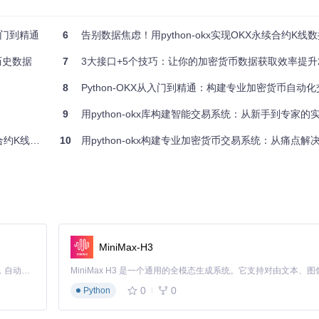
dles
）：专为历史数据设计，可获取更早时期数据，支持主流币种
架构，前者满足即时分析需求，后者解决长期回测数据问题。
入门到精通
6
告别数据焦虑！用python-okx实现OKX永续合约K线数据高效获取
历史数据
7
3大接口+5个技巧：让你的加密货币数据获取效率提升2
极大降低了使用门槛。这就像参观博物馆的公共展区——无需注册即可欣
8
Python-OKX从入门到精通：构建专业加密货币自动
9
用python-okx库构建智能交易系统：从新手到专家的
服务器维护等常见问题。例如当API返回429状态码（请求过于频繁）
K线数据
10
用python-okx构建专业加密货币交易系统：从痛点解决到
MiniMax-H3
Claude Code 的开源替代方案。连接任意大模型，编辑代码，运行命令，自动验证 — 全自动执行。用 Rust 构建，极致性能。 ｜ An open-source alternative to Claude Code. Connect any LLM, edit code, run commands, and verify changes — autonomously. Built in Rust for speed. Get Started
0
0
Python