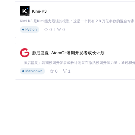
from
 okx.MarketData 
import
 MarketAPI

Kimi-K3
# 初始化客户端：flag=1代表实盘环境，0为模拟环境
market_api = MarketAPI(flag=
'1'
0
0
Python
这一步类似于设置实验室设备参数——选择正确的环境是确保数
核心参数决策指南
源启盛夏_AtomGit暑期开发者成长计划
在调用K线接口时，关键参数的选择直接影响数据质量，以下是
参数
适用场景
决策依
0
1
Markdown
产品选择
依据策略标的确定，永续合约需以"-
instId
时间周期
高频策略（1m/5m）、日内策略（1
bar
单次数量
受API限制最大1000条，追求效率
limit
时间范围控制
从当前时间向前回溯数据时使用
before
时间范围控制
从历史某点向后获取数据时使用
after
时间戳参数的使用尤其关键，OKX API采用毫秒级精度，可通过Py
import
 time
