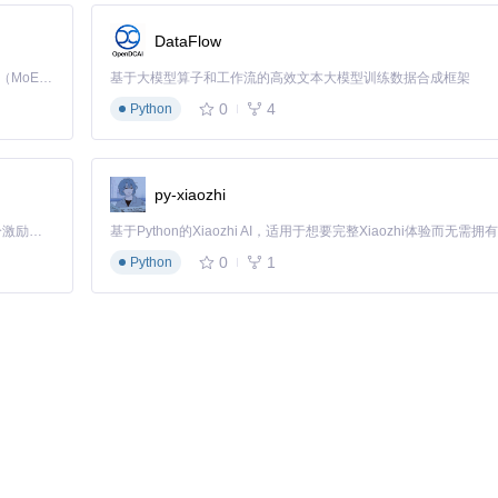
DataFlow
Kimi K3 是Kimi能力最强的模型：这是一个拥有 2.8 万亿参数的混合专家（MoE）模型，具备原生视觉理解能力，并支持 100 万 token 的上下文窗口。
基于大模型算子和工作流的高效文本大模型训练数据合成框架
0
4
Python
据准确性的基础。
py-xiaozhi
基于业务场景的决策指南：
「源启盛夏」暑期校园开发者成长计划旨在激活校园开源力量，通过积分激励、认证扶持、资源倾斜等形式，引导高校组织和开发者完成「入驻 — 建项目 — 做贡献 — 获认证 — 得资源」的完整闭环。无论你是想带领社团入驻平台的组织者，还是希望用代码贡献证明自己的开发者，都能在这里找到属于你的成长路径。
据
示例
0
1
Python
SWAP"结尾
"BTC-USDT-SWAP"（BTC永续合约）
H）、趋势策略（4H/1D）
"1H"（小时线适合趋势跟踪）
时用最大值
"1000"
结束时间戳
开始时间戳
thon的
time
模块生成：