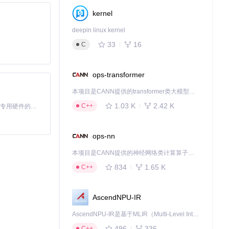
kernel
deepin linux kernel
33
16
C
ops-transformer
本项目是CANN提供的transformer类大模型算子库，实现网络在NPU上加速计算。
1.03 K
2.42 K
C++
基于Python的Xiaozhi AI，适用于想要完整Xiaozhi体验而无需拥有专用硬件的用户。
ops-nn
本项目是CANN提供的神经网络类计算算子库，实现网络在NPU上加速计算。
834
1.65 K
C++
AscendNPU-IR
AscendNPU-IR是基于MLIR（Multi-Level Intermediate Representation）构建的，面向昇腾亲和算子编译时使用的中间表示，提供昇腾完备表达能力，通过编译优化提升昇腾AI处理器计算效率，支持通过生态框架使能昇腾AI处理器与深度调优
496
336
C++