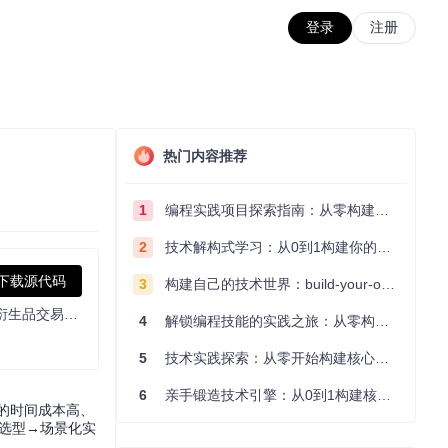
登录
注册
热门内容推荐
1
编程实践项目探索指南：从零构建技术能力体系
2
技术解构式学习：从0到1构建你的编程知识体系
下载源代码
3
构建自己的技术世界：build-your-own-x项目的实践探索指南
实现OKX交易所v5 API的非官方Python包装，支持所有REST端点及公私WebSocket，含测试网支持与自动重连，助你轻松进行现货和衍生品交易开发。
4
解锁编程技能的实践之旅：从零构建你的技术世界
5
技术实践探索：从零开始构建核心系统的实践指南
6
亲手锻造技术引擎：从0到1构建核心系统的实践指南
的时间成本高、
具选型→场景化实