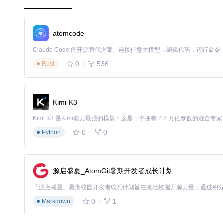
跨平台用户ID跟踪
：通过User ID功能，实现在不同设备
借助【谷歌统计 SDK 微信小程序专用】，数据分析不再是一
atomcode
程序成功之门的一把钥匙。立即拥抱它，解锁小程序分析的新可
0
536
Rust
Kimi-K3
0
0
Python
源启盛夏_AtomGit暑期开发者成长计划
0
1
Markdown