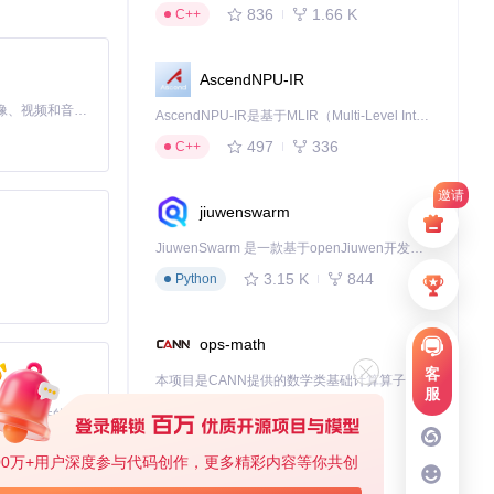
836
1.66 K
C++
工具，更是打开小
AscendNPU-IR
MiniMax H3 是一个通用的全模态生成系统。它支持对由文本、图像、视频和音频组成的多模态上下文进行统一理解，并能生成分辨率高达 2K、时长可达 15 秒的带原生立体声音频的视频。得益于面向任务泛化的系统设计，H3 在预训练阶段就已具备广泛的多模态上下文理解与生成能力，能够出色地执行复杂的多模态指令。
AscendNPU-IR是基于MLIR（Multi-Level Intermediate Representation）构建的，面向昇腾亲和算子编译时使用的中间表示，提供昇腾完备表达能力，通过编译优化提升昇腾AI处理器计算效率，支持通过生态框架使能昇腾AI处理器与深度调优
497
336
C++
邀请
jiuwenswarm
JiuwenSwarm 是一款基于openJiuwen开发的智能AI Agent，它能够将大语言模型的强大能力，通过你日常使用的各类通讯应用，直接延伸至你的指尖。
3.15 K
844
Python
ops-math
客
本项目是CANN提供的数学类基础计算算子库，实现网络在NPU上加速计算。
服
1.24 K
1.36 K
C++
基于Python的Xiaozhi AI，适用于想要完整Xiaozhi体验而无需拥有专用硬件的用户。
00万+用户深度参与代码创作，更多精彩内容等你共创
deveco-code