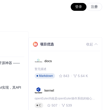
登录
注册
项目优选
收起
docs
源神器 ——
暂无描述
843
5.64 K
Markdown
ol实现，其API
kernel
openEuler内核是openEuler操作系统的核心，既是系统性能与稳定性的基石，也是连接处理器、设备与服务的桥梁。
507
539
C