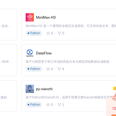
间的用户行为统一追踪，为企业提供深度的用户洞察。
项复杂任务，而是变成了每一位小程序开发者手中的利剑。这不仅仅是一个
MiniMax-H3
能！
Claude Code 的开源替代方案。连接任意大模型，编辑代码，运行命令，自动验证 — 全自动执行。用 Rust 构建，极致性能。 ｜ An open-source alternative to Claude Code. Connect any LLM, edit code, run commands, and verify changes — autonomously. Built in Rust for speed. Get Started
0
0
Python
DataFlow
Kimi K3 是Kimi能力最强的模型：这是一个拥有 2.8 万亿参数的混合专家（MoE）模型，具备原生视觉理解能力，并支持 100 万 token 的上下文窗口。
基于大模型算子和工作流的高效文本大模型训练数据合成框架
0
4
Python
py-xiaozhi
「源启盛夏」暑期校园开发者成长计划旨在激活校园开源力量，通过积分激励、认证扶持、资源倾斜等形式，引导高校组织和开发者完成「入驻 — 建项目 — 做贡献 — 获认证 — 得资源」的完整闭环。无论你是想带领社团入驻平台的组织者，还是希望用代码贡献证明自己的开发者，都能在这里找到属于你的成长路径。
0
1
Python
7