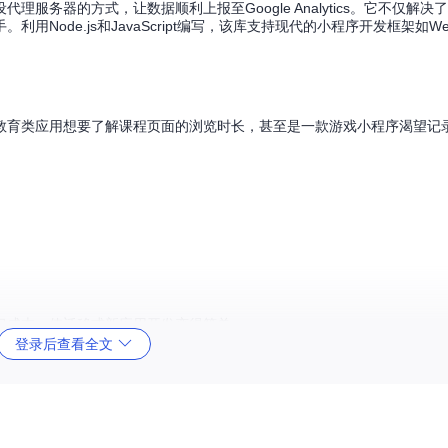
服务器的方式，让数据顺利上报至Google Analytics。它不仅解决
ode.js和JavaScript编写，该库支持现代的小程序开发框架如WeP
教育类应用想要了解课程页面的浏览时长，甚至是一款游戏小程序渴望记
，降低了学习成本，使迁移或新应用开发变得简单。
登录后查看全文
alytics的问题，允许开发者自定义合法域名转发数据，确保数据传输的灵活
到用户计时和电子商务活动的支持，满足全方位分析需求。
序新手也能快速集成与使用。