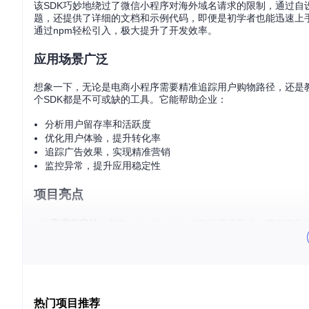
该SDK巧妙地绕过了微信小程序对海外域名请求的限制，通过自设代理
题，还提供了详细的文档和示例代码，即便是初学者也能迅速上手。利用N
通过npm轻松引入，极大提升了开发效率。
应用场景广泛
想象一下，无论是电商小程序需要精准追踪用户购物路径，还是
个SDK都是不可或缺的工具。它能帮助企业：
分析用户留存率和活跃度
优化用户体验，提升转化率
追踪广告效果，实现精准营销
监控异常，提升应用稳定性
项目亮点
高度兼容性
：与Google Analytics API的高度同步
灵活的数据转发
：提供方案解决国内无法直连Google An
全面的跟踪功能
：从基本的屏幕视图到复杂的事件跟踪，再
易于集成
：简单明了的API设计和详尽的文档，即使是小程
热门项目推荐