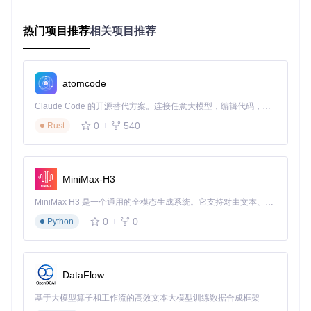
运行库修复
：
热门项目推荐
相关项目推荐
# 检查已安装的VC++运行库
wmic product 
where
"Name like '%%Visual C++%%'"
 get Name, 
atomcode
# 下载并安装最新运行库
# 从微软官方获取vc_redist.x64.exe后执行
Claude Code 的开源替代方案。连接任意大模型，编辑代码，运行命令，自动验证 — 全自动执行。用 Rust 构建，极致性能。 ｜ An open-source alternative to Claude Code. Connect any LLM, edit code, run commands, and verify changes — autonomously. Built in Rust for speed. Get Started
0
540
Rust
权限重置
：
# 为安装目录添加用户完全控制权限
MiniMax-H3
icacls 
"C:\Program Files\ModOrganizer"
MiniMax H3 是一个通用的全模态生成系统。它支持对由文本、图像、视频和音频组成的多模态上下文进行统一理解，并能生成分辨率高达 2K、时长可达 15 秒的带原生立体声音频的视频。得益于面向任务泛化的系统设计，H3 在预训练阶段就已具备广泛的多模态上下文理解与生成能力，能够出色地执行复杂的多模态指令。
2.2 深度修复（操作难度：中 | 适用场景：配置文件损坏）
0
0
Python
配置文件重建
：
# 备份并删除现有配置
DataFlow
mv
rm
 %APPDATA%\ModOrganizer\appconfig.ini

基于大模型算子和工作流的高效文本大模型训练数据合成框架