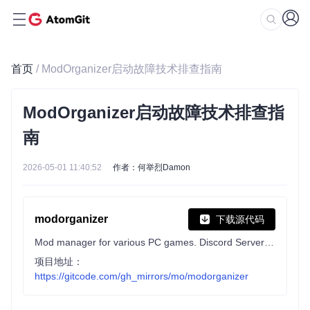
首页
/ ModOrganizer启动故障技术排查指南
ModOrganizer启动故障技术排查指
南
2026-05-01 11:40:52
作者：何举烈Damon
modorganizer
下载源代码
Mod manager for various PC games. Discord Server: https://discord.gg/ewUVAqyrQX if you would like to be more involved
项目地址：
https://gitcode.com/gh_mirrors/mo/modorganizer