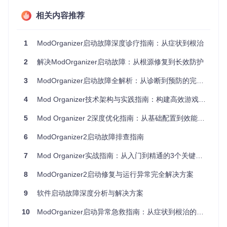
VC++运
进程
动态链接库加载失败导致C++运行时
相关内容推荐
行库缺
崩溃
初始化异常
失
无响
权限不
无法写入
appconfig.ini
配置文件
1
ModOrganizer启动故障深度诊疗指南：从症状到根治
应
足
导致死锁
2
解决ModOrganizer启动故障：从根源修复到长效防护
启动
安全软
usvfsconnector.dll
被误判为恶意
画面
件拦截
程序导致文件系统虚拟化失败
3
ModOrganizer启动故障全解析：从诊断到预防的完整指南
卡死
1.3 日志分析要点
4
Mod Organizer技术架构与实践指南：构建高效游戏模组管理系统
关键日志位置：
%LOCALAPPDATA%\ModOrganizer\modorga
5
Mod Organizer 2深度优化指南：从基础配置到效能提升的全流程解决方案
nizer.log
需重点关注启动阶段的异常记录：
6
ModOrganizer2启动故障排查指南
[ERROR] Failed to load plugin
：插件加载失败
[WARNING] Missing dependency: MSVCP140.dll
：运
7
Mod Organizer实战指南：从入门到精通的3个关键突破点
行库缺失
[FATAL] Could not initialize Qt platform plug
8
ModOrganizer2启动修复与运行异常完全解决方案
in
：Qt环境配置错误
9
软件启动故障深度分析与解决方案
二、解决方案
10
ModOrganizer启动异常急救指南：从症状到根治的7个关键步骤
2.1 快速修复（操作难度：低 | 适用场景：运行库缺失）