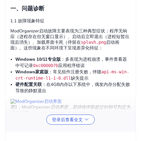
一、问题诊断
1.1 故障现象特征
ModOrganizer启动故障主要表现为三种典型症状：程序无响
应（进程存在但无窗口显示）、启动后立即退出（进程短暂出
现后消失）、加载界面卡死（停留在
splash.png
启动画
面）。这些现象在不同环境下呈现差异化特征：
Windows 10/11专业版
：多表现为进程崩溃，事件查看器
中可记录
0xc000007b
应用程序错误
Windows家庭版
：常见组件注册失败，伴随
api-ms-win-
crt-runtime-l1-1-0.dll
缺失提示
硬件配置关联
：在4GB内存以下系统中，偶发内存分配失败
导致的静默退出
图1：ModOrganizer启动界面，若持续停留超过30秒可判定为
启动故障
登录后查看全文
1.2 症状-诱因-机理分析
症状
主要诱
底层机理
分类
因