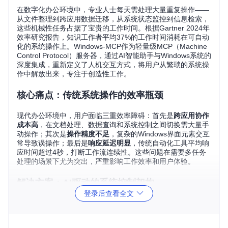
在数字化办公环境中，专业人士每天需处理大量重复操作——
从文件整理到跨应用数据迁移，从系统状态监控到信息检索，
这些机械性任务占据了宝贵的工作时间。根据Gartner 2024年
效率研究报告，知识工作者平均37%的工作时间消耗在可自动
化的系统操作上。Windows-MCP作为轻量级MCP（Machine
Control Protocol）服务器，通过AI智能助手与Windows系统的
深度集成，重新定义了人机交互方式，将用户从繁琐的系统操
作中解放出来，专注于创造性工作。
核心痛点：传统系统操作的效率瓶颈
现代办公环境中，用户面临三重效率障碍：首先是
跨应用协作
成本高
，在文档处理、数据查询和系统控制之间切换需大量手
动操作；其次是
操作精度不足
，复杂的Windows界面元素交互
常导致误操作；最后是
响应延迟明显
，传统自动化工具平均响
应时间超过4秒，打断工作流连续性。这些问题在需要多任务
处理的场景下尤为突出，严重影响工作效率和用户体验。
解决方案：AI驱动的系统控制架构
登录后查看全文
Windows-MCP采用模块化设计，通过Python 3.13+构建核心
服务，实现AI模型与Windows系统的无缝对接。项目核心由
桌
面服务模块
、
文件系统模块
和
UI自动化模块
构成，形成完整的