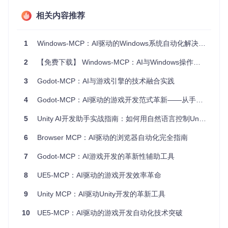
系统控制闭环。
相关内容推荐
图1：Windows-MCP工具管理面板，支持PowerShell、剪贴板
等核心工具的一键启用与配置
1
Windows-MCP：AI驱动的Windows系统自动化解决方案
安装部署过程简化至三个核心命令：
2
【免费下载】 Windows-MCP：AI与Windows操作系统的无缝桥梁
git 
clone
3
Godot-MCP：AI与游戏引擎的技术融合实践
cd
 Windows-MCP

4
Godot-MCP：AI驱动的游戏开发范式革新——从手动编码到自然语言编程的技术演进
5
Unity AI开发助手实战指南：如何用自然语言控制Unity编辑器
系统启动后，AI助手通过自然语言接口接收指令，经
核心服务
模块
解析为具体操作，再由
UI自动化模块
执行。这种架构确保
6
Browser MCP：AI驱动的浏览器自动化完全指南
了操作的精准性和实时性，平均响应延迟控制在1.5-2.3秒区
间。
7
Godot-MCP：AI游戏开发的革新性辅助工具
价值实现：效率提升的三个维度
8
UE5-MCP：AI驱动的游戏开发效率革命
文档处理自动化
9
Unity MCP：AI驱动Unity开发的革新工具
通过AI智能助手的文本生成与输入能力，用户可实现文档的自
10
UE5-MCP：AI驱动的游戏开发自动化技术突破
动化创建与编辑。当需要生成技术报告时，只需下达自然语言
指令，系统将自动打开记事本，根据上下文生成结构化内容，