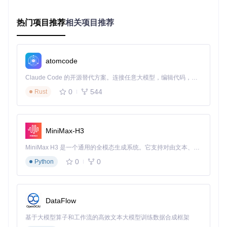
并完成格式调整。这一过程将原本30分钟的文档处理时间压缩
至3分钟以内，且支持多格式文档的批量处理。
热门项目推荐
相关项目推荐
图2：AI助手自动生成关于大型语言模型的技术文档并输入到
记事本中
atomcode
跨应用数据整合
Claude Code 的开源替代方案。连接任意大模型，编辑代码，运行命令，自动验证 — 全自动执行。用 Rust 构建，极致性能。 ｜ An open-source alternative to Claude Code. Connect any LLM, edit code, run commands, and verify changes — autonomously. Built in Rust for speed. Get Started
Windows-MCP突破传统应用边界，实现不同软件间的数据无
0
544
缝流转。例如在市场分析场景中，系统可同时控制浏览器获取
Rust
行业报告、Excel进行数据统计、PowerPoint生成可视化图
表，整个过程无需人工干预。这种多应用协同能力使复杂分析
任务的完成效率提升60%以上。
MiniMax-H3
实时信息处理
MiniMax H3 是一个通用的全模态生成系统。它支持对由文本、图像、视频和音频组成的多模态上下文进行统一理解，并能生成分辨率高达 2K、时长可达 15 秒的带原生立体声音频的视频。得益于面向任务泛化的系统设计，H3 在预训练阶段就已具备广泛的多模态上下文理解与生成能力，能够出色地执行复杂的多模态指令。
系统具备主动信息检索与处理能力，能够根据用户需求自动完
成网络查询、数据提取和结果整理。在需要获取特定地区天气
0
0
Python
信息时，AI助手会自动启动浏览器，执行搜索操作，并将结果
以结构化形式呈现，整个过程耗时不超过10秒。
DataFlow
图3：AI助手自动查询特定地区天气信息并返回结构化结果
基于大模型算子和工作流的高效文本大模型训练数据合成框架