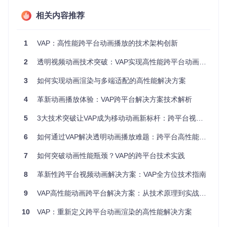
硬件加速解码
：利用设备GPU进行硬件解码，解码效率较
相关内容推荐
纯软件解码提升300%，确保动画播放流畅不卡顿。
全平台透明通道支持
：创新的Alpha通道处理技术，实现视
1
VAP：高性能跨平台动画播放的技术架构创新
频动画的透明背景效果，突破传统视频格式的视觉限制。
2
透明视频动画技术突破：VAP实现高性能跨平台动画渲染的创新方案
跨平台一致性体验
：统一的技术架构支持Android、iOS和
Web三大平台，保证动画效果在不同设备上的一致性。
3
如何实现动画渲染与多端适配的高性能解决方案
实用小贴士
：在选择动画方案时，可通过对比测试评估VA
4
革新动画播放体验：VAP跨平台解决方案技术解析
P的实际效果——将相同动画分别导出为GIF和VAP格式，
对比文件大小和播放性能，通常能看到3-5倍的综合提升。
5
3大技术突破让VAP成为移动动画新标杆：跨平台视频动画播放解决方案详解
二、技术解析：透明视频动画的实现原理与创新
6
如何通过VAP解决透明动画播放难题：跨平台高性能解决方案实践指南
突破
7
如何突破动画性能瓶颈？VAP的跨平台技术实践
2.1 行业痛点：传统方案的技术瓶颈
8
革新性跨平台视频动画解决方案：VAP全方位技术指南
传统动画方案面临三大核心问题：
9
VAP高性能动画跨平台解决方案：从技术原理到实战应用
文件体积与画质平衡
：GIF格式压缩效率低，高画质动画往
10
VAP：重新定义跨平台动画渲染的高性能解决方案
往体积庞大
透明效果与硬件解码矛盾
：支持透明通道的APNG等格式无