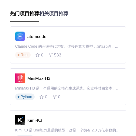
法利用硬件加速
跨平台兼容性
：不同平台对动画格式的支持程度不一，实现
热门项目推荐
相关项目推荐
统一效果成本高
2.2 VAP解决方案：Alpha通道嵌入与实时合成技术
VAP通过创新的技术架构解决了上述问题，其核心原理是将Alp
atomcode
ha透明度信息嵌入视频帧中，结合OpenGL实时合成渲染，实
现硬件解码与透明效果的完美融合。
Claude Code 的开源替代方案。连接任意大模型，编辑代码，运行命令，自动验证 — 全自动执行。用 Rust 构建，极致性能。 ｜ An open-source alternative to Claude Code. Connect any LLM, edit code, run commands, and verify changes — autonomously. Built in Rust for speed. Get Started
0
533
Rust
图：VAP视频解码合成流程图，展示了硬件解码与Alpha通道
合成的完整过程
技术实现流程
：
MiniMax-H3
Alpha数据嵌入
：在视频帧的特定区域存储透明度信息，
MiniMax H3 是一个通用的全模态生成系统。它支持对由文本、图像、视频和音频组成的多模态上下文进行统一理解，并能生成分辨率高达 2K、时长可达 15 秒的带原生立体声音频的视频。得益于面向任务泛化的系统设计，H3 在预训练阶段就已具备广泛的多模态上下文理解与生成能力，能够出色地执行复杂的多模态指令。
形成特殊的视频流格式
0
0
Python
硬件解码处理
：使用设备GPU对视频流进行硬件解码，获
取RGB数据
OpenGL合成渲染
：通过OpenGL着色器将RGB数据与Alp
ha通道信息实时合成
Kimi-K3
高效纹理管理
：优化纹理加载和内存使用，确保渲染性能
2.3 创新亮点：动态帧率适配技术
Kimi K3 是Kimi能力最强的模型：这是一个拥有 2.8 万亿参数的混合专家（MoE）模型，具备原生视觉理解能力，并支持 100 万 token 的上下文窗口。