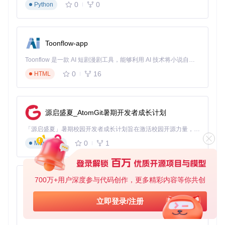
VAP引入了动态帧率适配技术，这是参考文章中未提及的关键
0
0
Python
技术细节。该技术能够根据设备性能和当前系统负载，实时调
整动画播放帧率，在保证视觉流畅度的同时，最大限度降低资
源消耗。
Toonflow-app
具体实现上，VAP通过监控GPU负载和CPU使用率，当检测到
设备资源紧张时，自动将帧率从30fps降至24fps，减少1/4的
Toonflow 是一款 AI 短剧漫剧工具，能够利用 AI 技术将小说自动转化为剧本，并结合 AI 生成的图片和视频，实现高效的短剧创作。借助 Toonflow，可以轻松完成从文字到影像的全流程，让短剧制作变得更加智能与便捷。
渲染压力；而在设备资源充足时，恢复高帧率播放，实现性能
与体验的动态平衡。
0
16
HTML
实用小贴士
：在集成VAP时，建议开启动态帧率适配功
能，并根据应用场景设置合理的帧率范围，通常24-30fps
是兼顾流畅度和性能的最佳区间。
源启盛夏_AtomGit暑期开发者成长计划
三、场景落地：多领域应用案例与实施指南
「源启盛夏」暑期校园开发者成长计划旨在激活校园开源力量，通过积分激励、认证扶持、资源倾斜等形式，引导高校组织和开发者完成「入驻 — 建项目 — 做贡献 — 获认证 — 得资源」的完整闭环。无论你是想带领社团入驻平台的组织者，还是希望用代码贡献证明自己的开发者，都能在这里找到属于你的成长路径。
0
1
Markdown
VAP视频动画播放器凭借其卓越的性能和灵活的适配能力，已
在多个领域得到成功应用。以下是几个典型场景及实施建议：
3.1 直播互动场景
700万+用户深度参与代码创作，更多精彩内容等你共创
AionUi
应用案例
：直播平台的礼物特效、弹幕动画、等级提升效果
免费、本地、开源的 24/7 全天候 Cowork 应用，以及适用于 Gemini CLI、Claude Code、Codex、OpenCode、Qwen Code、Goose CLI、Auggie 等的 OpenClaw | 🌟 喜欢就点star吧
等。以某头部直播平台为例，采用VAP后，礼物动画加载速度
立即登录/注册
提升60%，带宽消耗降低70%，同时实现了更丰富的粒子特效
0
6
TypeScript
和透明背景效果。