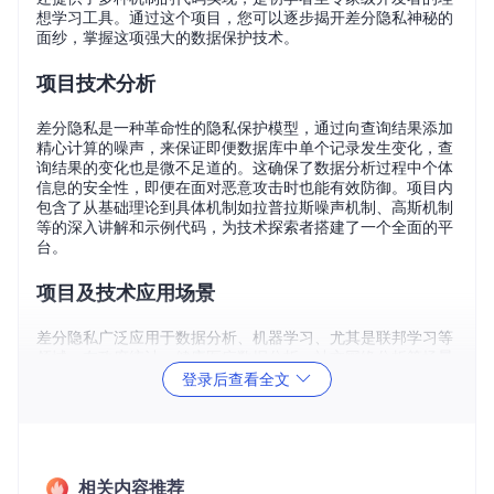
想学习工具。通过这个项目，您可以逐步揭开差分隐私神秘的
面纱，掌握这项强大的数据保护技术。
项目技术分析
差分隐私是一种革命性的隐私保护模型，通过向查询结果添加
精心计算的噪声，来保证即便数据库中单个记录发生变化，查
询结果的变化也是微不足道的。这确保了数据分析过程中个体
信息的安全性，即便在面对恶意攻击时也能有效防御。项目内
包含了从基础理论到具体机制如拉普拉斯噪声机制、高斯机制
等的深入讲解和示例代码，为技术探索者搭建了一个全面的平
台。
项目及技术应用场景
差分隐私广泛应用于数据分析、机器学习、尤其是联邦学习等
领域。在政府统计、健康医疗数据分析、社交网络分析等场景
中，差分隐私技术能有效平衡公众获取信息的需求与个人信息
登录后查看全文
的隐私保护。例如，Google、Facebook以及IBM都已在其产
品和服务中引入差分隐私以增强用户数据的保密性。开源项目
Differential-Privacy为开发者提供了一站式解决方案，帮助其
在自己的应用程序中快速集成差分隐私功能。
相关内容推荐