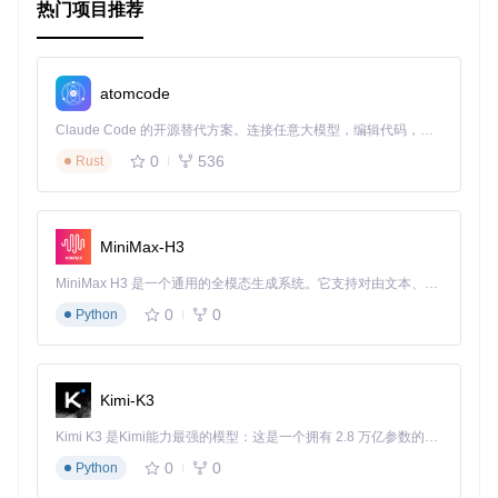
热门项目推荐
atomcode
Claude Code 的开源替代方案。连接任意大模型，编辑代码，运行命令，自动验证 — 全自动执行。用 Rust 构建，极致性能。 ｜ An open-source alternative to Claude Code. Connect any LLM, edit code, run commands, and verify changes — autonomously. Built in Rust for speed. Get Started
0
536
Rust
MiniMax-H3
MiniMax H3 是一个通用的全模态生成系统。它支持对由文本、图像、视频和音频组成的多模态上下文进行统一理解，并能生成分辨率高达 2K、时长可达 15 秒的带原生立体声音频的视频。得益于面向任务泛化的系统设计，H3 在预训练阶段就已具备广泛的多模态上下文理解与生成能力，能够出色地执行复杂的多模态指令。
0
0
Python
Kimi-K3
Kimi K3 是Kimi能力最强的模型：这是一个拥有 2.8 万亿参数的混合专家（MoE）模型，具备原生视觉理解能力，并支持 100 万 token 的上下文窗口。
0
0
Python