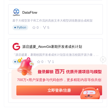
DataFlow
基于大模型算子和工作流的高效文本大模型训练数据合成框架
0
5
Python
源启盛夏_AtomGit暑期开发者成长计划
「源启盛夏」暑期校园开发者成长计划旨在激活校园开源力量，通过积分激励、认证扶持、资源倾斜等形式，引导高校组织和开发者完成「入驻 — 建项目 — 做贡献 — 获认证 — 得资源」的完整闭环。无论你是想带领社团入驻平台的组织者，还是希望用代码贡献证明自己的开发者，都能在这里找到属于你的成长路径。
0
1
Markdown
700万+用户深度参与代码创作，更多精彩内容等你共创
py-xiaozhi
基于Python的Xiaozhi AI，适用于想要完整Xiaozhi体验而无需拥有专用硬件的用户。
立即登录/注册
0
1
Python