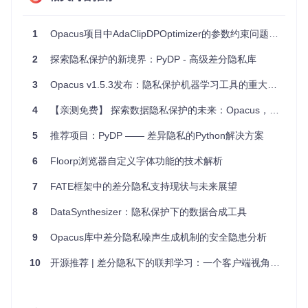
项目特点
1
Opacus项目中AdaClipDPOptimizer的参数约束问题解析
学习资源丰富
：集合了视频教程、论文阅读指南和在线课
程链接，适合不同背景的学习者。
2
探索隐私保护的新境界：PyDP - 高级差分隐私库
实践驱动
：通过提供各种差分隐私机制的代码实现，鼓励
实践操作，加深理解。
3
Opacus v1.5.3发布：隐私保护机器学习工具的重大升级
生态系统完整
：覆盖了从基础的随机化响应到先进的深度
学习框架中的差分隐私应用，包括Google和Facebook的
4
【亲测免费】 探索数据隐私保护的未来：Opacus，PyTorch的高效差分隐私库
官方库。
社区活跃
：围绕开源项目形成的学习和讨论社区，为用户
5
推荐项目：PyDP —— 差异隐私的Python解决方案
提供持续的支持和最新的技术动态。
6
Floorp浏览器自定义字体功能的技术解析
7
FATE框架中的差分隐私支持现状与未来展望
加入【Differential-Privacy】的行列，让我们一起迈向更加安
全、智能的数据处理新时代。
8
DataSynthesizer：隐私保护下的数据合成工具
9
Opacus库中差分隐私噪声生成机制的安全隐患分析
10
开源推荐 | 差分隐私下的联邦学习：一个客户端视角的实现