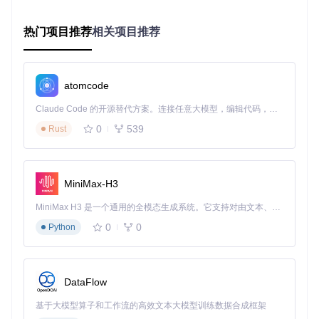
重点总结
GmSSL采用模块化设计，核心算法、接口和工具分离
热门项目推荐
相关项目推荐
支持多种国密算法，满足不同场景的安全需求
提供完善的SSL协议实现，保障网络通信安全
如何快速搭建GmSSL开发环境？
atomcode
Claude Code 的开源替代方案。连接任意大模型，编辑代码，运行命令，自动验证 — 全自动执行。用 Rust 构建，极致性能。 ｜ An open-source alternative to Claude Code. Connect any LLM, edit code, run commands, and verify changes — autonomously. Built in Rust for speed. Get Started
搭建GmSSL开发环境是国密开发的第一步，下面将带你通过
简单几步完成环境配置，并体验基本功能。
0
539
Rust
获取源代码
首先，克隆GmSSL仓库到本地：
MiniMax-H3
git 
clone
MiniMax H3 是一个通用的全模态生成系统。它支持对由文本、图像、视频和音频组成的多模态上下文进行统一理解，并能生成分辨率高达 2K、时长可达 15 秒的带原生立体声音频的视频。得益于面向任务泛化的系统设计，H3 在预训练阶段就已具备广泛的多模态上下文理解与生成能力，能够出色地执行复杂的多模态指令。
cd
0
0
Python
配置编译环境
创建构建目录并运行cmake配置：
DataFlow
mkdir
 build && 
cd
 build  
# 创建并进入构建目录
cmake ..  
# 生成Makefile
基于大模型算子和工作流的高效文本大模型训练数据合成框架