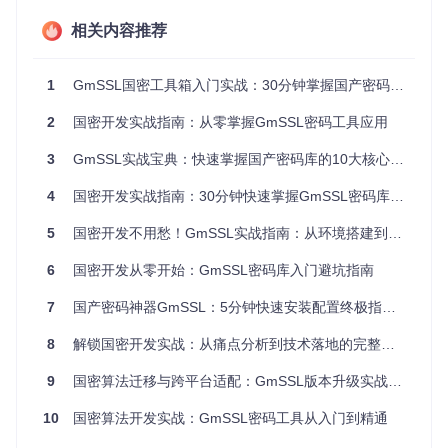
核心特性如何满足国密开发需求？
相关内容推荐
GmSSL的强大之处在于其精心设计的技术架构和丰富的功能
特性。它采用模块化设计，将核心算法、开发接口和工具程序
1
GmSSL国密工具箱入门实战：30分钟掌握国产密码开发
清晰分离，既保证了代码的可维护性，又为开发者提供了灵活
的使用方式。无论是对称加密、非对称加密还是哈希算法，G
2
国密开发实战指南：从零掌握GmSSL密码工具应用
mSSL都提供了高效的实现，并且支持多种工作模式，满足不
同场景的安全需求。此外，GmSSL还提供了完善的SSL协议
3
GmSSL实战宝典：快速掌握国产密码库的10大核心技巧
实现，确保网络通信的安全性。
4
国密开发实战指南：30分钟快速掌握GmSSL密码库应用
算法应用场景对比表
算法类
代表
5
国密开发不用愁！GmSSL实战指南：从环境搭建到合规落地（附避坑手册）
应用场景
优势
型
算法
6
国密开发从零开始：GmSSL密码库入门避坑指南
非对称
数字签名、密钥
安全性高，密钥长
SM2
加密
交换
度短
7
国产密码神器GmSSL：5分钟快速安装配置终极指南 🔐
哈希算
数据完整性校
抗碰撞性强，适合
SM3
法
验、数字签名
国密场景
8
解锁国密开发实战：从痛点分析到技术落地的完整指南
对称加
数据加密、通信
效率高，适合大量
SM4
9
国密算法迁移与跨平台适配：GmSSL版本升级实战指南
密
加密
数据处理
标识密
身份认证、密钥
无需证书，简化密
10
国密算法开发实战：GmSSL密码工具从入门到精通
SM9
码
管理
钥管理