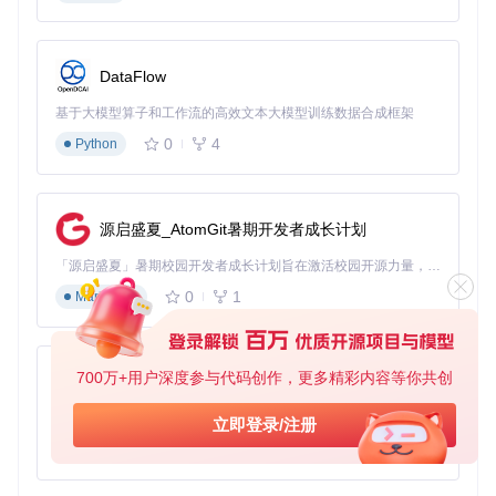
项目采用直观的功能模块结构，每个模块包含：
配置文件
：模块>config.yaml（定义加载项参数）
运行环境
：模块>rootfs/（服务运行所需的完整文件系统）
DataFlow
构建说明
：模块>Dockerfile（容器构建规则）
基于大模型算子和工作流的高效文本大模型训练数据合成框架
使用文档
：模块>README.md（详细配置指南）
0
4
Python
这种标准化结构让不同功能模块具有一致的使用体验。
第三步：部署配置管理工具
配置管理工具是扩展系统的基础，它提供直观的Web界面来管
源启盛夏_AtomGit暑期开发者成长计划
理所有智能家居配置文件。启动这个工具的过程就像打开一个
应用程序：
「源启盛夏」暑期校园开发者成长计划旨在激活校园开源力量，通过积分激励、认证扶持、资源倾斜等形式，引导高校组织和开发者完成「入驻 — 建项目 — 做贡献 — 获认证 — 得资源」的完整闭环。无论你是想带领社团入驻平台的组织者，还是希望用代码贡献证明自己的开发者，都能在这里找到属于你的成长路径。
0
1
Markdown
# 用途：进入配置管理工具目录
cd
 addons/configurator

700万+用户深度参与代码创作，更多精彩内容等你共创
# 用途：启动配置管理服务（后台运行）
py-xiaozhi
基于Python的Xiaozhi AI，适用于想要完整Xiaozhi体验而无需拥有专用硬件的用户。
立即登录/注册
启动后，通过浏览器访问本地服务地址，你将看到类似下图的
0
1
Python
配置界面，这里可以编辑自动化规则、设备参数等核心配置：