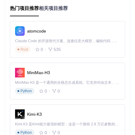
实现即插即用的功能扩展
热门项目推荐
相关项目推荐
想象一下，只需几分钟就能为你的智能家居系统添加：
多协议网关功能（支持Zigbee/Thread等无线协议）
本地语音处理能力（保护隐私的同时提升响应速度）
atomcode
自动化规则编辑器（可视化配置设备联动）
Claude Code 的开源替代方案。连接任意大模型，编辑代码，运行命令，自动验证 — 全自动执行。用 Rust 构建，极致性能。 ｜ An open-source alternative to Claude Code. Connect any LLM, edit code, run commands, and verify changes — autonomously. Built in Rust for speed. Get Started
这些都可以通过容器化加载项实现，无需重新安装整个系统。
0
535
Rust
构建你的智能家居扩展系统
第一步：准备扩展环境
MiniMax-H3
首先需要获取加载项仓库，在终端中执行：
MiniMax H3 是一个通用的全模态生成系统。它支持对由文本、图像、视频和音频组成的多模态上下文进行统一理解，并能生成分辨率高达 2K、时长可达 15 秒的带原生立体声音频的视频。得益于面向任务泛化的系统设计，H3 在预训练阶段就已具备广泛的多模态上下文理解与生成能力，能够出色地执行复杂的多模态指令。
0
0
Python
# 用途：获取智能家居扩展加载项集合
git 
clone
进入项目目录后，你会看到按功能分类的加载项文件夹，每个
Kimi-K3
文件夹代表一个独立功能模块。
Kimi K3 是Kimi能力最强的模型：这是一个拥有 2.8 万亿参数的混合专家（MoE）模型，具备原生视觉理解能力，并支持 100 万 token 的上下文窗口。
第二步：功能模块地图导航
0
0
Python