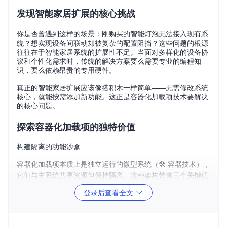
发现智能家居扩展的核心挑战
你是否曾遇到这样的场景：刚购买的智能灯泡无法接入现有系
统？想实现设备间联动却被复杂的配置阻挡？这些问题的根源
往往在于智能家居系统的扩展性不足。当面对多样化的设备协
议和个性化需求时，传统的解决方案要么需要专业的编程知
识，要么依赖昂贵的专用硬件。
真正的智能家居扩展应该像搭积木一样简单——无需修改系统
核心，就能按需添加新功能。这正是容器化加载项技术要解决
的核心问题。
探索容器化加载项的独特价值
构建隔离的功能沙盒
容器化加载项本质上是独立运行的微型系统（🛠️ 容器技术），
它们与主系统共享资源但保持隔离。这种架构带来三个关键优
势：
登录后查看全文
安全边界
：单个加载项故障不会影响整个系统
环境一致性
：无论在什么设备上运行，加载项行为保持一致
资源效率
：比传统虚拟机节省70%以上的系统资源